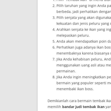
Pilih taruhan yang ingin Anda pa
berbeda, jadi perhatikan dengan
Pilih senjata yang akan diguna
kekuatan dan jenis peluru yang
Arahkan senjata ke ikan yang in
melepaskan peluru.
Anda akan mendapatkan poin dan
Perhatikan juga adanya ikan bos
menembaknya karena biasanya m
Jika Anda kehabisan peluru, An
menggunakan uang asli atau me
permainan.
Jika Anda ingin meningkatkan p
bermain yang populer seperti me
menembaki ikan boss.
Demikianlah cara bermain tembak ikan 
memilih
bandar judi tembak ikan
yan