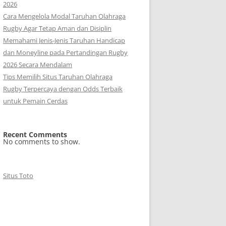
2026
Cara Mengelola Modal Taruhan Olahraga
Rugby Agar Tetap Aman dan Disiplin
Memahami Jenis-Jenis Taruhan Handicap
dan Moneyline pada Pertandingan Rugby
2026 Secara Mendalam
Tips Memilih Situs Taruhan Olahraga
Rugby Terpercaya dengan Odds Terbaik
untuk Pemain Cerdas
Recent Comments
No comments to show.
Situs Toto