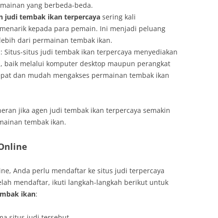
ermainan yang berbeda-beda.
n judi tembak ikan terpercaya
sering kali
menarik kepada para pemain. Ini menjadi peluang
ebih dari permainan tembak ikan.
 Situs-situs judi tembak ikan terpercaya menyediakan
, baik melalui komputer desktop maupun perangkat
epat dan mudah mengakses permainan tembak ikan
eran jika agen judi tembak ikan terpercaya semakin
rmainan tembak ikan.
Online
ne, Anda perlu mendaftar ke situs judi terpercaya
ah mendaftar, ikuti langkah-langkah berikut untuk
embak ikan
:
a situs judi tersebut.