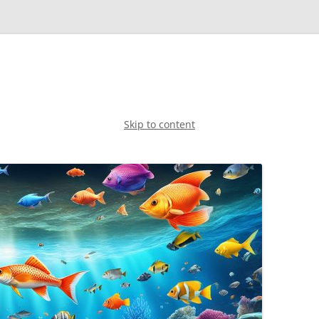
Skip to content