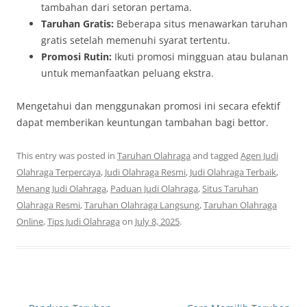
tambahan dari setoran pertama.
Taruhan Gratis:
Beberapa situs menawarkan taruhan
gratis setelah memenuhi syarat tertentu.
Promosi Rutin:
Ikuti promosi mingguan atau bulanan
untuk memanfaatkan peluang ekstra.
Mengetahui dan menggunakan promosi ini secara efektif
dapat memberikan keuntungan tambahan bagi bettor.
This entry was posted in
Taruhan Olahraga
and tagged
Agen Judi
Olahraga Terpercaya
,
Judi Olahraga Resmi
,
Judi Olahraga Terbaik
,
Menang Judi Olahraga
,
Paduan Judi Olahraga
,
Situs Taruhan
Olahraga Resmi
,
Taruhan Olahraga Langsung
,
Taruhan Olahraga
Online
,
Tips Judi Olahraga
on
July 8, 2025
.