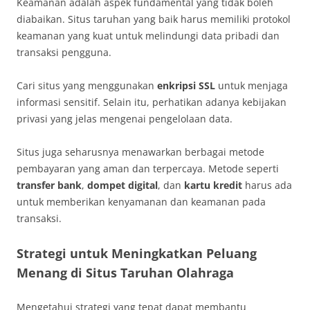
Keamanan adalah aspek fundamental yang tidak boleh
diabaikan. Situs taruhan yang baik harus memiliki protokol
keamanan yang kuat untuk melindungi data pribadi dan
transaksi pengguna.
Cari situs yang menggunakan
enkripsi SSL
untuk menjaga
informasi sensitif. Selain itu, perhatikan adanya kebijakan
privasi yang jelas mengenai pengelolaan data.
Situs juga seharusnya menawarkan berbagai metode
pembayaran yang aman dan terpercaya. Metode seperti
transfer bank
,
dompet digital
, dan
kartu kredit
harus ada
untuk memberikan kenyamanan dan keamanan pada
transaksi.
Strategi untuk Meningkatkan Peluang
Menang di Situs Taruhan Olahraga
Mengetahui strategi yang tepat dapat membantu