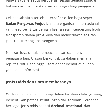
bahwa situs tersebut beroperasi sesuai dengan standar
hukum dan memberikan perlindungan bagi pengguna.
Cek apakah situs tersebut terdaftar di lembaga seperti
Badan Pengawas Perjudian
atau organisasi internasional
yang kredibel. Situs dengan lisensi resmi cenderung lebih
transparan dalam praktiknya dan menyediakan saluran
jelas untuk mengatasi sengketa.
Pastikan juga untuk membaca ulasan dan pengalaman
pengguna lain. Ulasan berkontribusi dalam memahami
reputasi situs, sehingga users dapat membuat pilihan
yang lebih informasi.
Jenis Odds dan Cara Membacanya
Odds adalah elemen penting dalam taruhan olahraga yang
menentukan potensi keuntungan dari taruhan. Terdapat
berbagai jenis odds seperti
decimal
,
fractional
, dan