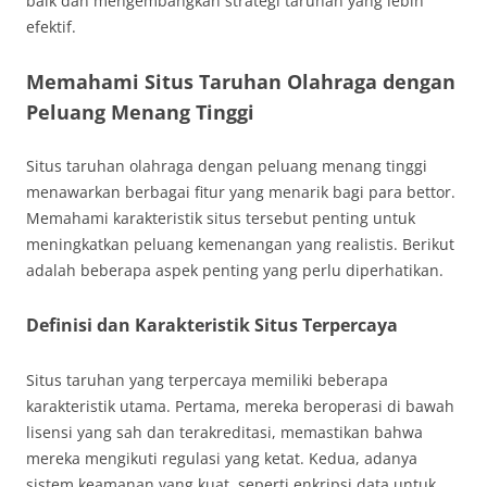
baik dan mengembangkan strategi taruhan yang lebih
efektif.
Memahami Situs Taruhan Olahraga dengan
Peluang Menang Tinggi
Situs taruhan olahraga dengan peluang menang tinggi
menawarkan berbagai fitur yang menarik bagi para bettor.
Memahami karakteristik situs tersebut penting untuk
meningkatkan peluang kemenangan yang realistis. Berikut
adalah beberapa aspek penting yang perlu diperhatikan.
Definisi dan Karakteristik Situs Terpercaya
Situs taruhan yang terpercaya memiliki beberapa
karakteristik utama. Pertama, mereka beroperasi di bawah
lisensi yang sah dan terakreditasi, memastikan bahwa
mereka mengikuti regulasi yang ketat. Kedua, adanya
sistem keamanan yang kuat, seperti enkripsi data untuk