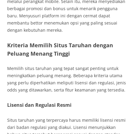
melalui perangkat mobile. Selain itu, mereka menyediakan
berbagai promosi dan bonus untuk menarik pengguna
baru. Menyusuri platform ini dengan cermat dapat
membantu bettor menemukan opsi yang paling sesuai
dengan kebutuhan mereka.
Kriteria Memilih Situs Taruhan dengan
Peluang Menang Tinggi
Memilih situs taruhan yang tepat sangat penting untuk
meningkatkan peluang menang. Beberapa kriteria utama
yang perlu diperhatikan meliputi lisensi dan regulasi, jenis
odds yang ditawarkan, serta fitur keamanan yang tersedia.
Lisensi dan Regulasi Resmi
Situs taruhan yang terpercaya harus memiliki lisensi resmi
dari badan regulasi yang diakui. Lisensi menunjukkan