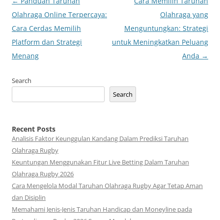
Post
←
Panduan Taruhan
Cara Memilih Taruhan
navigation
Olahraga Online Terpercaya:
Olahraga yang
Cara Cerdas Memilih
Menguntungkan: Strategi
Platform dan Strategi
untuk Meningkatkan Peluang
Menang
Anda
→
Search
Search
Recent Posts
Analisis Faktor Keunggulan Kandang Dalam Prediksi Taruhan
Olahraga Rugby
Keuntungan Menggunakan Fitur Live Betting Dalam Taruhan
Olahraga Rugby 2026
Cara Mengelola Modal Taruhan Olahraga Rugby Agar Tetap Aman
dan Disiplin
Memahami Jenis-Jenis Taruhan Handicap dan Moneyline pada