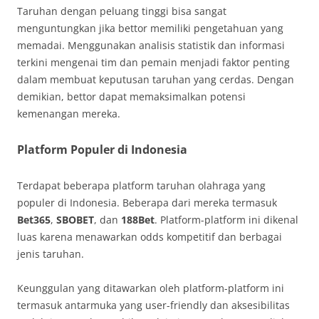
Taruhan dengan peluang tinggi bisa sangat
menguntungkan jika bettor memiliki pengetahuan yang
memadai. Menggunakan analisis statistik dan informasi
terkini mengenai tim dan pemain menjadi faktor penting
dalam membuat keputusan taruhan yang cerdas. Dengan
demikian, bettor dapat memaksimalkan potensi
kemenangan mereka.
Platform Populer di Indonesia
Terdapat beberapa platform taruhan olahraga yang
populer di Indonesia. Beberapa dari mereka termasuk
Bet365
,
SBOBET
, dan
188Bet
. Platform-platform ini dikenal
luas karena menawarkan odds kompetitif dan berbagai
jenis taruhan.
Keunggulan yang ditawarkan oleh platform-platform ini
termasuk antarmuka yang user-friendly dan aksesibilitas