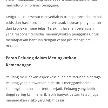
melindungi informasi pengguna.
Ketiga, situs tersebut menyediakan transparansi dalam hal
odds dan hasil taruhan. Ini termasuk laporan pengeluaran
dan kebijakan yang jelas. Terakhir, layanan pelanggan
yang responsif tersedia, memungkinkan pengguna untuk
mendapatkan bantuan dengan cepat jika mengalami
masalah.
Peran Peluang dalam Meningkatkan
Kemenangan
Peluang merupakan aspek krusial dalam taruhan olahraga.
Peluang yang ditawarkan oleh situs menggambarkan
kemungkinan hasil tertentu terjadi. Peluang yang lebih
tinggi sering kali menarik lebih banyak bettor, tetapi juga
menandakan risiko yang lebih besar.