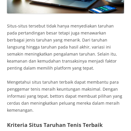
Situs-situs tersebut tidak hanya menyediakan taruhan
pada pertandingan besar tetapi juga menawarkan
berbagai jenis taruhan yang menarik. Dari taruhan
langsung hingga taruhan pada hasil akhir, variasi ini
semakin meningkatkan pengalaman taruhan. Selain itu,
keamanan dan kemudahan transaksinya menjadi faktor
penting dalam memilih platform yang tepat.
Mengetahui situs taruhan terbaik dapat membantu para
penggemar tenis meraih keuntungan maksimal. Dengan
informasi yang tepat, bettors dapat membuat pilihan yang
cerdas dan meningkatkan peluang mereka dalam meraih
kemenangan.
Kriteria Situs Taruhan Tenis Terbaik