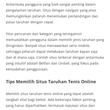
Antarmuka pengguna yang baik sangat penting dalam
pengalaman taruhan. Situs dengan navigasi yang jelas
memungkinkan petaruh menemukan pertandingan dan
pasar taruhan dengan cepat.
Fitur pencarian dan kategori yang terorganisir
memudahkan pengguna dalam memilih jenis taruhan yang
diinginkan. Banyak situs menawarkan versi mobile,
sehingga petaruh dapat melakukan taruhan kapan saja
dan di mana saja. Contoh situs terkenal dengan antarmuka
yang intuitif adalah Betfair dan Unibet, yang fokus pada
kemudahan penggunaan.
Tips Memilih Situs Taruhan Tenis Online
Memilih situs taruhan tenis online yang tepat adalah
langkah vital bagi bettor. Ada beberapa faktor penting
yang harus diperhatikan, termasuk reputasi situs dan