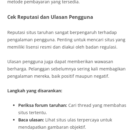
metode pembayaran yang tersedia.
Cek Reputasi dan Ulasan Pengguna
Reputasi situs taruhan sangat berpengaruh terhadap
pengalaman pengguna. Penting untuk mencari situs yang
memiliki lisensi resmi dan diakui oleh badan regulasi.
Ulasan pengguna juga dapat memberikan wawasan
berharga. Pelanggan sebelumnya sering kali membagikan
pengalaman mereka, baik positif maupun negatif.
Langkah yang disarankan:
Periksa forum taruhan:
Cari thread yang membahas
situs tertentu.
Baca ulasan:
Lihat situs ulas terpercaya untuk
mendapatkan gambaran objektif.