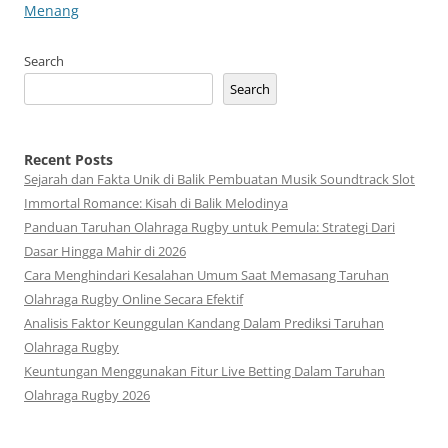
Menang
Search
Search
Recent Posts
Sejarah dan Fakta Unik di Balik Pembuatan Musik Soundtrack Slot
Immortal Romance: Kisah di Balik Melodinya
Panduan Taruhan Olahraga Rugby untuk Pemula: Strategi Dari
Dasar Hingga Mahir di 2026
Cara Menghindari Kesalahan Umum Saat Memasang Taruhan
Olahraga Rugby Online Secara Efektif
Analisis Faktor Keunggulan Kandang Dalam Prediksi Taruhan
Olahraga Rugby
Keuntungan Menggunakan Fitur Live Betting Dalam Taruhan
Olahraga Rugby 2026