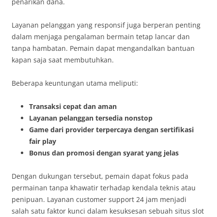
penarikan dana.
Layanan pelanggan yang responsif juga berperan penting
dalam menjaga pengalaman bermain tetap lancar dan
tanpa hambatan. Pemain dapat mengandalkan bantuan
kapan saja saat membutuhkan.
Beberapa keuntungan utama meliputi:
Transaksi cepat dan aman
Layanan pelanggan tersedia nonstop
Game dari provider terpercaya dengan sertifikasi
fair play
Bonus dan promosi dengan syarat yang jelas
Dengan dukungan tersebut, pemain dapat fokus pada
permainan tanpa khawatir terhadap kendala teknis atau
penipuan. Layanan customer support 24 jam menjadi
salah satu faktor kunci dalam kesuksesan sebuah situs slot