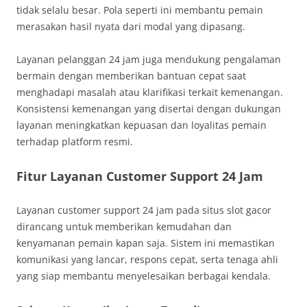
tidak selalu besar. Pola seperti ini membantu pemain
merasakan hasil nyata dari modal yang dipasang.
Layanan pelanggan 24 jam juga mendukung pengalaman
bermain dengan memberikan bantuan cepat saat
menghadapi masalah atau klarifikasi terkait kemenangan.
Konsistensi kemenangan yang disertai dengan dukungan
layanan meningkatkan kepuasan dan loyalitas pemain
terhadap platform resmi.
Fitur Layanan Customer Support 24 Jam
Layanan customer support 24 jam pada situs slot gacor
dirancang untuk memberikan kemudahan dan
kenyamanan pemain kapan saja. Sistem ini memastikan
komunikasi yang lancar, respons cepat, serta tenaga ahli
yang siap membantu menyelesaikan berbagai kendala.