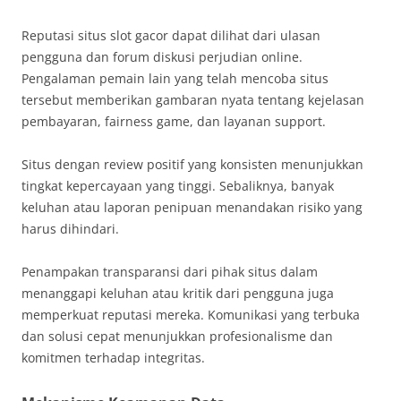
Reputasi situs slot gacor dapat dilihat dari ulasan
pengguna dan forum diskusi perjudian online.
Pengalaman pemain lain yang telah mencoba situs
tersebut memberikan gambaran nyata tentang kejelasan
pembayaran, fairness game, dan layanan support.
Situs dengan review positif yang konsisten menunjukkan
tingkat kepercayaan yang tinggi. Sebaliknya, banyak
keluhan atau laporan penipuan menandakan risiko yang
harus dihindari.
Penampakan transparansi dari pihak situs dalam
menanggapi keluhan atau kritik dari pengguna juga
memperkuat reputasi mereka. Komunikasi yang terbuka
dan solusi cepat menunjukkan profesionalisme dan
komitmen terhadap integritas.