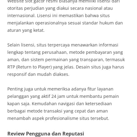
Website slot gacor resmi biasanya memiliki lisensi dari
otoritas perjudian yang diakui secara nasional atau
internasional. Lisensi ini memastikan bahwa situs
menjalankan operasionalnya sesuai standar hukum dan
aturan yang ketat.
Selain lisensi, situs terpercaya menawarkan informasi
lengkap tentang perusahaan, metode pembayaran yang
aman, dan sistem permainan yang transparan, termasuk
RTP (Return to Player) yang jelas. Desain situs juga harus
responsif dan mudah diakses.
Penting juga untuk memeriksa adanya fitur layanan
pelanggan yang aktif 24 jam untuk membantu pemain
kapan saja. Kemudahan navigasi dan ketersediaan
berbagai metode transaksi yang cepat dan aman
menambah aspek profesionalisme situs tersebut.
Review Pengguna dan Reputasi