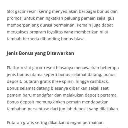
Slot gacor resmi sering menyediakan berbagai bonus dan
promosi untuk meningkatkan peluang pemain sekaligus
memperpanjang durasi permainan. Pemain juga dapat
mengakses program loyalitas yang memberikan nilai
tambah berbeda dibanding bonus biasa.
Jenis Bonus yang Ditawarkan
Platform slot gacor resmi biasanya menawarkan beberapa
jenis bonus utama seperti bonus selamat datang, bonus
deposit, putaran gratis (free spins), hingga cashback.
Bonus selamat datang biasanya diberikan sekali saat
pemain baru mendaftar dan melakukan deposit pertama.
Bonus deposit memungkinkan pemain mendapatkan
tambahan persentase dari jumlah deposit yang dilakukan.
Putaran gratis sering dikaitkan dengan permainan