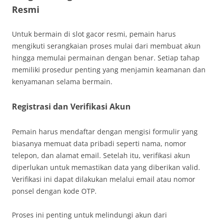
Resmi
Untuk bermain di slot gacor resmi, pemain harus
mengikuti serangkaian proses mulai dari membuat akun
hingga memulai permainan dengan benar. Setiap tahap
memiliki prosedur penting yang menjamin keamanan dan
kenyamanan selama bermain.
Registrasi dan Verifikasi Akun
Pemain harus mendaftar dengan mengisi formulir yang
biasanya memuat data pribadi seperti nama, nomor
telepon, dan alamat email. Setelah itu, verifikasi akun
diperlukan untuk memastikan data yang diberikan valid.
Verifikasi ini dapat dilakukan melalui email atau nomor
ponsel dengan kode OTP.
Proses ini penting untuk melindungi akun dari