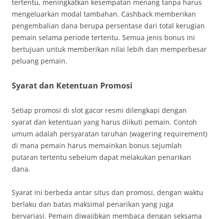
tertentu, meningkatkan kesempatan menang tanpa harus
mengeluarkan modal tambahan. Cashback memberikan
pengembalian dana berupa persentase dari total kerugian
pemain selama periode tertentu. Semua jenis bonus ini
bertujuan untuk memberikan nilai lebih dan memperbesar
peluang pemain.
Syarat dan Ketentuan Promosi
Setiap promosi di slot gacor resmi dilengkapi dengan
syarat dan ketentuan yang harus diikuti pemain. Contoh
umum adalah persyaratan taruhan (wagering requirement)
di mana pemain harus memainkan bonus sejumlah
putaran tertentu sebelum dapat melakukan penarikan
dana.
Syarat ini berbeda antar situs dan promosi, dengan waktu
berlaku dan batas maksimal penarikan yang juga
bervariasi. Pemain diwajibkan membaca dengan seksama