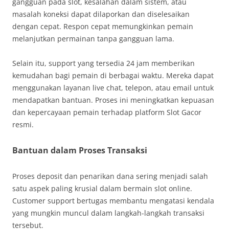
gangguan pada slot, kesalahan dalam sistem, atau
masalah koneksi dapat dilaporkan dan diselesaikan
dengan cepat. Respon cepat memungkinkan pemain
melanjutkan permainan tanpa gangguan lama.
Selain itu, support yang tersedia 24 jam memberikan
kemudahan bagi pemain di berbagai waktu. Mereka dapat
menggunakan layanan live chat, telepon, atau email untuk
mendapatkan bantuan. Proses ini meningkatkan kepuasan
dan kepercayaan pemain terhadap platform Slot Gacor
resmi.
Bantuan dalam Proses Transaksi
Proses deposit dan penarikan dana sering menjadi salah
satu aspek paling krusial dalam bermain slot online.
Customer support bertugas membantu mengatasi kendala
yang mungkin muncul dalam langkah-langkah transaksi
tersebut.