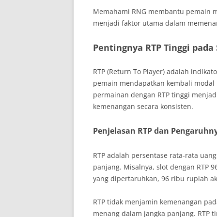
Memahami RNG membantu pemain men
menjadi faktor utama dalam memenan
Pentingnya RTP Tinggi pada 
RTP (Return To Player) adalah indik
pemain mendapatkan kembali modal m
permainan dengan RTP tinggi menjadi
kemenangan secara konsisten.
Penjelasan RTP dan Pengaruhn
RTP adalah persentase rata-rata uan
panjang. Misalnya, slot dengan RTP 96%
yang dipertaruhkan, 96 ribu rupiah 
RTP tidak menjamin kemenangan pada
menang dalam jangka panjang. RTP 