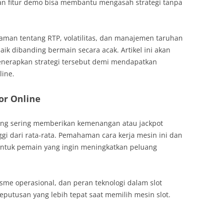
n fitur demo bisa membantu mengasah strategi tanpa
an tentang RTP, volatilitas, dan manajemen taruhan
ik dibanding bermain secara acak. Artikel ini akan
nerapkan strategi tersebut demi mendapatkan
line.
or Online
yang sering memberikan kemenangan atau jackpot
ggi dari rata-rata. Pemahaman cara kerja mesin ini dan
 untuk pemain yang ingin meningkatkan peluang
sme operasional, dan peran teknologi dalam slot
utusan yang lebih tepat saat memilih mesin slot.