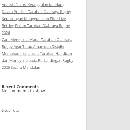
Analisis Faktor Keunggulan Kandang
Dalam Prediksi Taruhan Olahraga Rugby
Keuntungan Menggunakan Fitur Live
Betting Dalam Taruhan Olahraga Rugby
2026
Cara Mengelola Modal Taruhan Olahraga
Rugby Agar Tetap Aman dan Disiplin
Memahami Jenis-Jenis Taruhan Handicap
dan Moneyline pada Pertandingan Rugby
2026 Secara Mendalam
Recent Comments
No comments to show.
Situs Toto