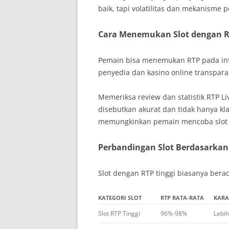
baik, tapi volatilitas dan mekanisme
Cara Menemukan Slot dengan R
Pemain bisa menemukan RTP pada inf
penyedia dan kasino online transpara
Memeriksa review dan statistik RTP 
disebutkan akurat dan tidak hanya k
memungkinkan pemain mencoba slot d
Perbandingan Slot Berdasarkan
Slot dengan RTP tinggi biasanya bera
KATEGORI SLOT
RTP RATA-RATA
KARA
Slot RTP Tinggi
96%-98%
Lebi