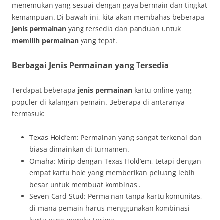
menemukan yang sesuai dengan gaya bermain dan tingkat
kemampuan. Di bawah ini, kita akan membahas beberapa
jenis permainan
yang tersedia dan panduan untuk
memilih permainan
yang tepat.
Berbagai Jenis Permainan yang Tersedia
Terdapat beberapa
jenis permainan
kartu online yang
populer di kalangan pemain. Beberapa di antaranya
termasuk:
Texas Hold’em: Permainan yang sangat terkenal dan
biasa dimainkan di turnamen.
Omaha: Mirip dengan Texas Hold’em, tetapi dengan
empat kartu hole yang memberikan peluang lebih
besar untuk membuat kombinasi.
Seven Card Stud: Permainan tanpa kartu komunitas,
di mana pemain harus menggunakan kombinasi
kartu yang mereka terima.