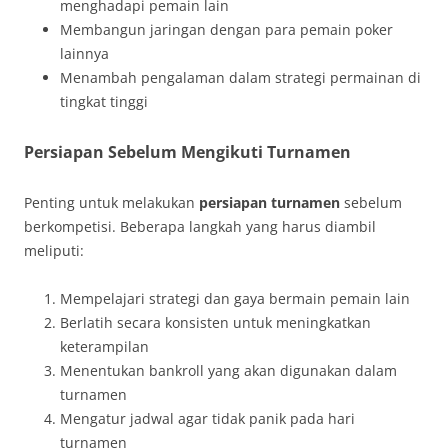
menghadapi pemain lain
Membangun jaringan dengan para pemain poker
lainnya
Menambah pengalaman dalam strategi permainan di
tingkat tinggi
Persiapan Sebelum Mengikuti Turnamen
Penting untuk melakukan
persiapan turnamen
sebelum
berkompetisi. Beberapa langkah yang harus diambil
meliputi:
Mempelajari strategi dan gaya bermain pemain lain
Berlatih secara konsisten untuk meningkatkan
keterampilan
Menentukan bankroll yang akan digunakan dalam
turnamen
Mengatur jadwal agar tidak panik pada hari
turnamen