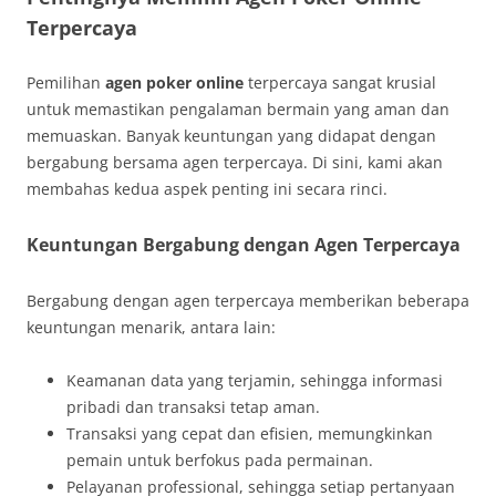
Terpercaya
Pemilihan
agen poker online
terpercaya sangat krusial
untuk memastikan pengalaman bermain yang aman dan
memuaskan. Banyak keuntungan yang didapat dengan
bergabung bersama agen terpercaya. Di sini, kami akan
membahas kedua aspek penting ini secara rinci.
Keuntungan Bergabung dengan Agen Terpercaya
Bergabung dengan agen terpercaya memberikan beberapa
keuntungan menarik, antara lain:
Keamanan data yang terjamin, sehingga informasi
pribadi dan transaksi tetap aman.
Transaksi yang cepat dan efisien, memungkinkan
pemain untuk berfokus pada permainan.
Pelayanan professional, sehingga setiap pertanyaan