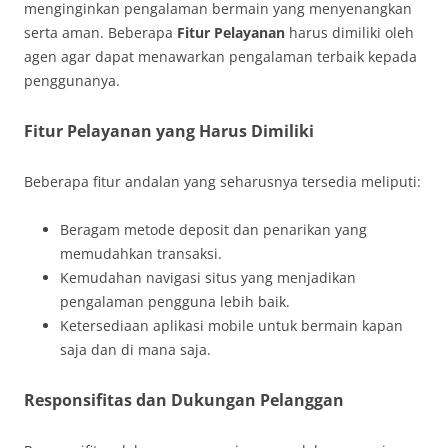
menginginkan pengalaman bermain yang menyenangkan
serta aman. Beberapa
Fitur Pelayanan
harus dimiliki oleh
agen agar dapat menawarkan pengalaman terbaik kepada
penggunanya.
Fitur Pelayanan yang Harus Dimiliki
Beberapa fitur andalan yang seharusnya tersedia meliputi:
Beragam metode deposit dan penarikan yang
memudahkan transaksi.
Kemudahan navigasi situs yang menjadikan
pengalaman pengguna lebih baik.
Ketersediaan aplikasi mobile untuk bermain kapan
saja dan di mana saja.
Responsifitas dan Dukungan Pelanggan