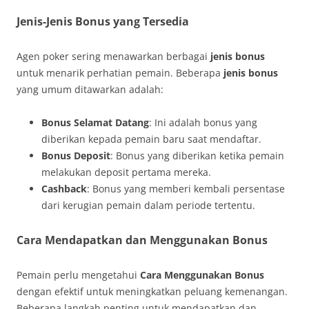
Jenis-Jenis Bonus yang Tersedia
Agen poker sering menawarkan berbagai
jenis bonus
untuk menarik perhatian pemain. Beberapa
jenis bonus
yang umum ditawarkan adalah:
Bonus Selamat Datang
: Ini adalah bonus yang
diberikan kepada pemain baru saat mendaftar.
Bonus Deposit
: Bonus yang diberikan ketika pemain
melakukan deposit pertama mereka.
Cashback
: Bonus yang memberi kembali persentase
dari kerugian pemain dalam periode tertentu.
Cara Mendapatkan dan Menggunakan Bonus
Pemain perlu mengetahui
Cara Menggunakan Bonus
dengan efektif untuk meningkatkan peluang kemenangan.
Beberapa langkah penting untuk mendapatkan dan