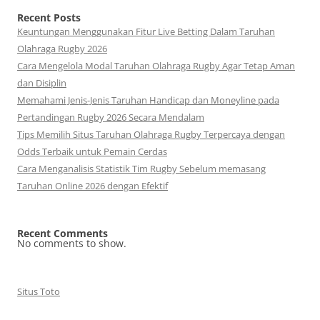
Recent Posts
Keuntungan Menggunakan Fitur Live Betting Dalam Taruhan
Olahraga Rugby 2026
Cara Mengelola Modal Taruhan Olahraga Rugby Agar Tetap Aman
dan Disiplin
Memahami Jenis-Jenis Taruhan Handicap dan Moneyline pada
Pertandingan Rugby 2026 Secara Mendalam
Tips Memilih Situs Taruhan Olahraga Rugby Terpercaya dengan
Odds Terbaik untuk Pemain Cerdas
Cara Menganalisis Statistik Tim Rugby Sebelum memasang
Taruhan Online 2026 dengan Efektif
Recent Comments
No comments to show.
Situs Toto