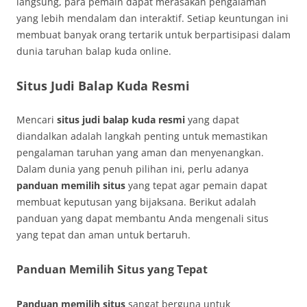
langsung, para pemain dapat merasakan pengalaman
yang lebih mendalam dan interaktif. Setiap keuntungan ini
membuat banyak orang tertarik untuk berpartisipasi dalam
dunia taruhan balap kuda online.
Situs Judi Balap Kuda Resmi
Mencari
situs judi balap kuda resmi
yang dapat
diandalkan adalah langkah penting untuk memastikan
pengalaman taruhan yang aman dan menyenangkan.
Dalam dunia yang penuh pilihan ini, perlu adanya
panduan memilih situs
yang tepat agar pemain dapat
membuat keputusan yang bijaksana. Berikut adalah
panduan yang dapat membantu Anda mengenali situs
yang tepat dan aman untuk bertaruh.
Panduan Memilih Situs yang Tepat
Panduan memilih situs
sangat berguna untuk