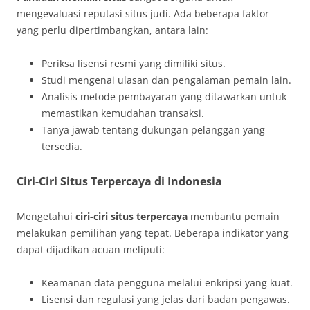
mengevaluasi reputasi situs judi. Ada beberapa faktor
yang perlu dipertimbangkan, antara lain:
Periksa lisensi resmi yang dimiliki situs.
Studi mengenai ulasan dan pengalaman pemain lain.
Analisis metode pembayaran yang ditawarkan untuk
memastikan kemudahan transaksi.
Tanya jawab tentang dukungan pelanggan yang
tersedia.
Ciri-Ciri Situs Terpercaya di Indonesia
Mengetahui
ciri-ciri situs terpercaya
membantu pemain
melakukan pemilihan yang tepat. Beberapa indikator yang
dapat dijadikan acuan meliputi:
Keamanan data pengguna melalui enkripsi yang kuat.
Lisensi dan regulasi yang jelas dari badan pengawas.