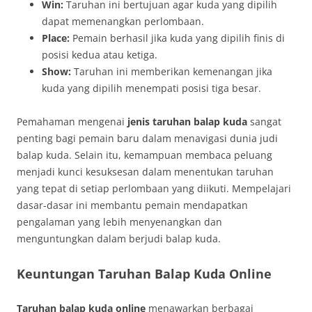
Win:
Taruhan ini bertujuan agar kuda yang dipilih
dapat memenangkan perlombaan.
Place:
Pemain berhasil jika kuda yang dipilih finis di
posisi kedua atau ketiga.
Show:
Taruhan ini memberikan kemenangan jika
kuda yang dipilih menempati posisi tiga besar.
Pemahaman mengenai
jenis taruhan balap kuda
sangat
penting bagi pemain baru dalam menavigasi dunia judi
balap kuda. Selain itu, kemampuan membaca peluang
menjadi kunci kesuksesan dalam menentukan taruhan
yang tepat di setiap perlombaan yang diikuti. Mempelajari
dasar-dasar ini membantu pemain mendapatkan
pengalaman yang lebih menyenangkan dan
menguntungkan dalam berjudi balap kuda.
Keuntungan Taruhan Balap Kuda Online
Taruhan balap kuda online
menawarkan berbagai