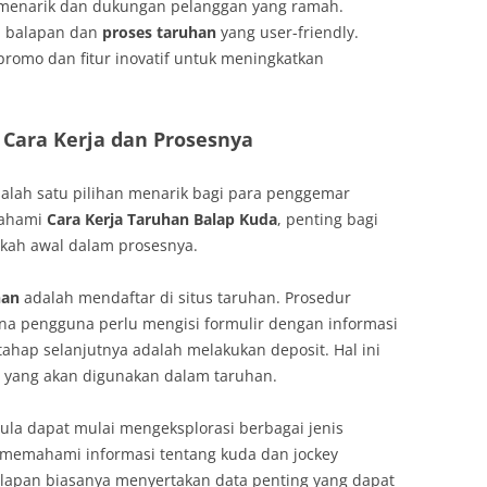
s menarik dan dukungan pelanggan yang ramah.
an balapan dan
proses taruhan
yang user-friendly.
romo dan fitur inovatif untuk meningkatkan
 Cara Kerja dan Prosesnya
alah satu pilihan menarik bagi para penggemar
mahami
Cara Kerja Taruhan Balap Kuda
, penting bagi
kah awal dalam prosesnya.
han
adalah mendaftar di situs taruhan. Prosedur
 pengguna perlu mengisi formulir dengan informasi
 tahap selanjutnya adalah melakukan deposit. Hal ini
 yang akan digunakan dalam taruhan.
ula dapat mulai mengeksplorasi berbagai jenis
k memahami informasi tentang kuda dan jockey
lapan biasanya menyertakan data penting yang dapat