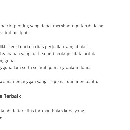
rapa ciri penting yang dapat membantu petaruh dalam
sebut meliputi:
ki lisensi dari otoritas perjudian yang diakui.
eamanan yang baik, seperti enkripsi data untuk
engguna.
ngguna lain serta sejarah panjang dalam dunia
layanan pelanggan yang responsif dan membantu.
a Terbaik
 adalah daftar situs taruhan balap kuda yang
h: