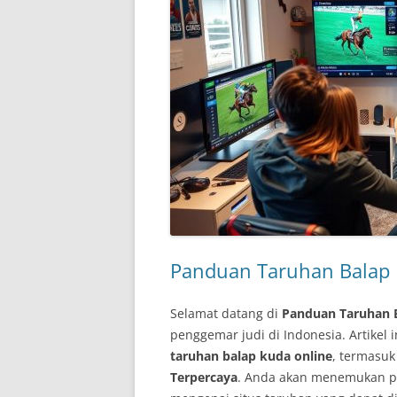
Panduan Taruhan Balap K
Selamat datang di
Panduan Taruhan B
penggemar judi di Indonesia. Artikel
taruhan balap kuda online
, termasuk
Terpercaya
. Anda akan menemukan pa