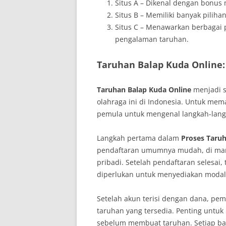
Situs A – Dikenal dengan bonu
Situs B – Memiliki banyak pilih
Situs C – Menawarkan berbagai p
pengalaman taruhan.
Taruhan Balap Kuda Online:
Taruhan Balap Kuda Online
menjadi s
olahraga ini di Indonesia. Untuk me
pemula untuk mengenal langkah-lang
Langkah pertama dalam
Proses Taru
pendaftaran umumnya mudah, di mana
pribadi. Setelah pendaftaran selesai,
diperlukan untuk menyediakan modal
Setelah akun terisi dengan dana, pem
taruhan yang tersedia. Penting untu
sebelum membuat taruhan. Setiap ba