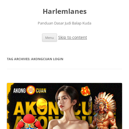
Harlemlanes
Panduan Dasar Judi Balap Kuda
Skip to content
Menu
TAG ARCHIVES:
AKONGCUAN LOGIN