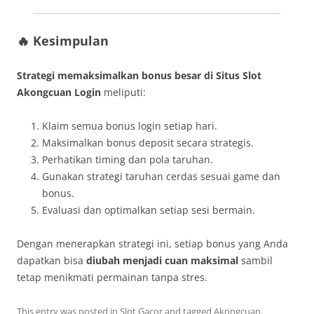
🔥 Kesimpulan
Strategi memaksimalkan bonus besar di Situs Slot
Akongcuan Login
meliputi:
Klaim semua bonus login setiap hari.
Maksimalkan bonus deposit secara strategis.
Perhatikan timing dan pola taruhan.
Gunakan strategi taruhan cerdas sesuai game dan
bonus.
Evaluasi dan optimalkan setiap sesi bermain.
Dengan menerapkan strategi ini, setiap bonus yang Anda
dapatkan bisa
diubah menjadi cuan maksimal
sambil
tetap menikmati permainan tanpa stres.
This entry was posted in
Slot Gacor
and tagged
Akongcuan
,