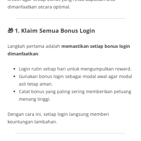
dimanfaatkan secara optimal.
🎁 1. Klaim Semua Bonus Login
Langkah pertama adalah
memastikan setiap bonus login
dimanfaatkan
:
Login rutin setiap hari untuk mengumpulkan reward.
Gunakan bonus login sebagai modal awal agar modal
asli tetap aman.
Catat bonus yang paling sering memberikan peluang
menang tinggi.
Dengan cara ini, setiap login langsung memberi
keuntungan tambahan.