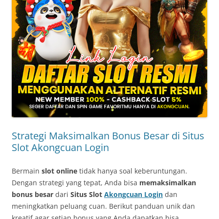
Strategi Maksimalkan Bonus Besar di Situs
Slot Akongcuan Login
Bermain
slot online
tidak hanya soal keberuntungan.
Dengan strategi yang tepat, Anda bisa
memaksimalkan
bonus besar
dari
Situs Slot
Akongcuan Login
dan
meningkatkan peluang cuan. Berikut panduan unik dan
kreatif agar setiap bonus yang Anda dapatkan bisa