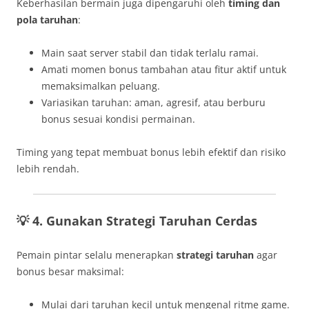
Keberhasilan bermain juga dipengaruhi oleh
timing dan
pola taruhan
:
Main saat server stabil dan tidak terlalu ramai.
Amati momen bonus tambahan atau fitur aktif untuk
memaksimalkan peluang.
Variasikan taruhan: aman, agresif, atau berburu
bonus sesuai kondisi permainan.
Timing yang tepat membuat bonus lebih efektif dan risiko
lebih rendah.
💡 4. Gunakan Strategi Taruhan Cerdas
Pemain pintar selalu menerapkan
strategi taruhan
agar
bonus besar maksimal:
Mulai dari taruhan kecil untuk mengenal ritme game.