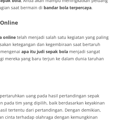
sepak bola
, Anda akan mampu meningkatkan peluang
ugian saat bermain di
bandar bola terpercaya
.
 Online
a online
telah menjadi salah satu kegiatan yang paling
asakan ketegangan dan kegembiraan saat bertaruh
n mengenai
apa itu judi sepak bola
menjadi sangat
agi mereka yang baru terjun ke dalam dunia taruhan
ertaruhkan uang pada hasil pertandingan sepak
 pada tim yang dipilih, baik berdasarkan keyakinan
sil tertentu dari pertandingan. Dengan demikian,
 cinta terhadap olahraga dengan kemungkinan