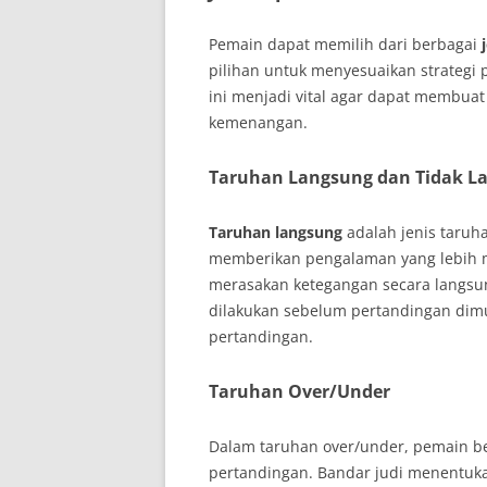
Pemain dapat memilih dari berbagai
pilihan untuk menyesuaikan strategi
ini menjadi vital agar dapat membua
kemenangan.
Taruhan Langsung dan Tidak L
Taruhan langsung
adalah jenis taruh
memberikan pengalaman yang lebih
merasakan ketegangan secara langsun
dilakukan sebelum pertandingan dimu
pertandingan.
Taruhan Over/Under
Dalam taruhan over/under, pemain be
pertandingan. Bandar judi menentuka