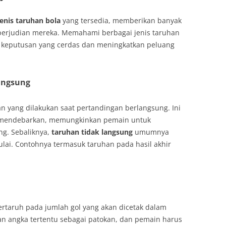
jenis taruhan bola
yang tersedia, memberikan banyak
 perjudian mereka. Memahami berbagai jenis taruhan
t keputusan yang cerdas dan meningkatkan peluang
angsung
an yang dilakukan saat pertandingan berlangsung. Ini
 mendebarkan, memungkinkan pemain untuk
g. Sebaliknya,
taruhan tidak langsung
umumnya
lai. Contohnya termasuk taruhan pada hasil akhir
rtaruh pada jumlah gol yang akan dicetak dalam
n angka tertentu sebagai patokan, dan pemain harus