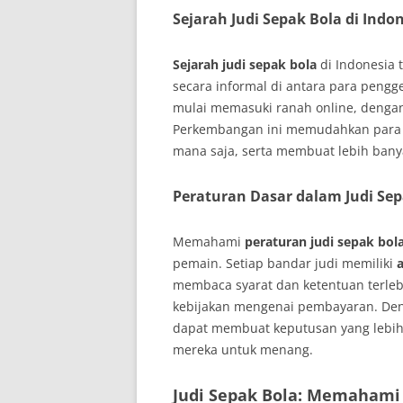
Sejarah Judi Sepak Bola di Indo
Sejarah judi sepak bola
di Indonesia 
secara informal di antara para pengg
mulai memasuki ranah online, denga
Perkembangan ini memudahkan para 
mana saja, serta membuat lebih banya
Peraturan Dasar dalam Judi Sep
Memahami
peraturan judi sepak bol
pemain. Setiap bandar judi memiliki
membaca syarat dan ketentuan terleb
kebijakan mengenai pembayaran. Den
dapat membuat keputusan yang lebih
mereka untuk menang.
Judi Sepak Bola: Memahami 