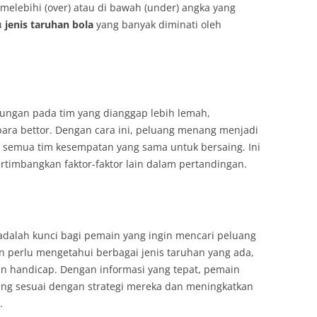
elebihi (over) atau di bawah (under) angka yang
tu
jenis taruhan bola
yang banyak diminati oleh
ngan pada tim yang dianggap lebih lemah,
para bettor. Dengan cara ini, peluang menang menjadi
 semua tim kesempatan yang sama untuk bersaing. Ini
mbangkan faktor-faktor lain dalam pertandingan.
dalah kunci bagi pemain yang ingin mencari peluang
 perlu mengetahui berbagai jenis taruhan yang ada,
an handicap. Dengan informasi yang tepat, pemain
ling sesuai dengan strategi mereka dan meningkatkan
.