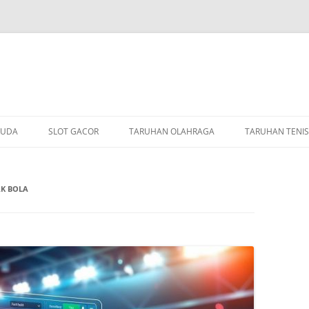
Skip
to
KUDA
SLOT GACOR
TARUHAN OLAHRAGA
TARUHAN TENIS
content
AK BOLA