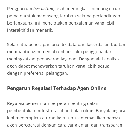
Penggunaan
live betting
telah meningkat, memungkinkan
pemain untuk memasang taruhan selama pertandingan
berlangsung. Ini menciptakan pengalaman yang lebih
interaktif dan menarik.
Selain itu, penerapan analitik data dan kecerdasan buatan
membantu agen memahami perilaku pengguna dan
meningkatkan penawaran layanan. Dengan alat analisis,
agen dapat menawarkan taruhan yang lebih sesuai
dengan preferensi pelanggan.
Pengaruh Regulasi Terhadap Agen Online
Regulasi pemerintah berperan penting dalam
pembentukan industri taruhan bola online. Banyak negara
kini menerapkan aturan ketat untuk memastikan bahwa
agen beroperasi dengan cara yang aman dan transparan.