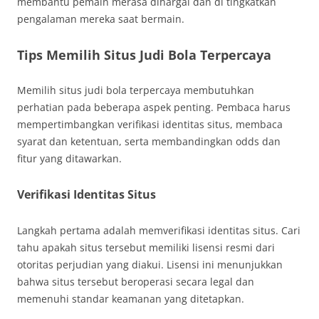
membantu pemain merasa dihargai dan di tingkatkan
pengalaman mereka saat bermain.
Tips Memilih Situs Judi Bola Terpercaya
Memilih situs judi bola terpercaya membutuhkan
perhatian pada beberapa aspek penting. Pembaca harus
mempertimbangkan verifikasi identitas situs, membaca
syarat dan ketentuan, serta membandingkan odds dan
fitur yang ditawarkan.
Verifikasi Identitas Situs
Langkah pertama adalah memverifikasi identitas situs. Cari
tahu apakah situs tersebut memiliki lisensi resmi dari
otoritas perjudian yang diakui. Lisensi ini menunjukkan
bahwa situs tersebut beroperasi secara legal dan
memenuhi standar keamanan yang ditetapkan.