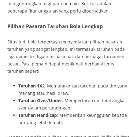
menguntungkan bagi para pemain. Berikut adalah
beberapa fitur unggulan yang perlu diperhatikan.
Pilihan Pasaran Taruhan Bola Lengkap
Situs judi bola terpercaya menyediakan pilihan pasaran
taruhan yang sangat lengkap. Ini termasuk taruhan pada
liga domestik, liga internasional, dan berbagai turnamen
besar. Para pemain dapat menikmati berbagai jenis
taruhan seperti:
Taruhan 1X2
: Memungkinkan taruhan pada tim yang
menang atau hasil draw.
Taruhan Over/Under
: Mempertaruhkan total angka
skor dalam pertandingan.
Taruhan Handicap
: Memberikan keunggulan kepada
tim yang lebih lemah.