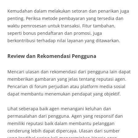
Kemudahan dalam melakukan setoran dan penarikan juga
penting. Periksa metode pembayaran yang tersedia dan
waktu pemrosesan untuk transaksi. Fitur tambahan,
seperti bonus pendaftaran dan promosi, juga
berkontribusi terhadap nilai layanan yang ditawarkan.
Review dan Rekomendasi Pengguna
Mencari ulasan dan rekomendasi dari pengguna lain dapat
memberikan gambaran yang jelas tentang reputasi agen.
Pencarian di forum perjudian atau platform media sosial
dapat membantu menemukan pendapat yang objektif.
Lihat seberapa baik agen menangani keluhan dan
permasalahan dari pengguna. Agen yang responsif dan
memiliki reputasi baik dalam membantu pelanggan
cenderung lebih dapat dipercaya. Ulasan dari sumber