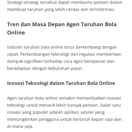
Strategi-strategi tersebut dapat membantu pemain dalam
membuat taruhan yang lebih cerdas dan terinformasi.
Tren dan Masa Depan Agen Taruhan Bola
Online
Industri taruhan bola online terus berkembang dengan
cepat. Perkembangan teknologi dan regulasi memberikan
dampak signifikan terhadap cara agen beroperasi dan
beradaptasi dengan kebutuhan pasar.
Inovasi Teknologi dalam Taruhan Bola Online
Agen taruhan bola online semakin memanfaatkan inovasi
teknologi untuk menarik lebih banyak pemain. Salah satu
inovasi yang populer adalah aplikasi seluler yang
memungkinkan pengguna untuk bertaruh kapan saja dan
di mana saja.