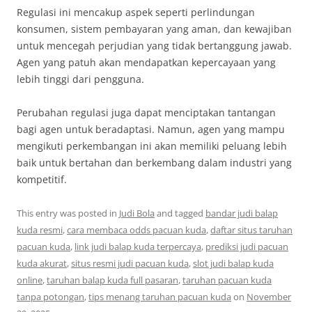
Regulasi ini mencakup aspek seperti perlindungan
konsumen, sistem pembayaran yang aman, dan kewajiban
untuk mencegah perjudian yang tidak bertanggung jawab.
Agen yang patuh akan mendapatkan kepercayaan yang
lebih tinggi dari pengguna.
Perubahan regulasi juga dapat menciptakan tantangan
bagi agen untuk beradaptasi. Namun, agen yang mampu
mengikuti perkembangan ini akan memiliki peluang lebih
baik untuk bertahan dan berkembang dalam industri yang
kompetitif.
This entry was posted in
Judi Bola
and tagged
bandar judi balap
kuda resmi
,
cara membaca odds pacuan kuda
,
daftar situs taruhan
pacuan kuda
,
link judi balap kuda terpercaya
,
prediksi judi pacuan
kuda akurat
,
situs resmi judi pacuan kuda
,
slot judi balap kuda
online
,
taruhan balap kuda full pasaran
,
taruhan pacuan kuda
tanpa potongan
,
tips menang taruhan pacuan kuda
on
November