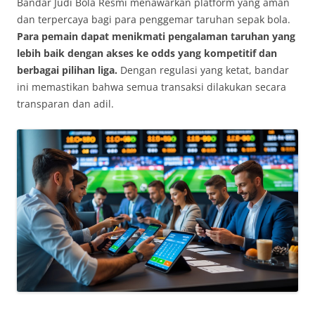
Bandar Judi Bola Resmi menawarkan platform yang aman
dan terpercaya bagi para penggemar taruhan sepak bola.
Para pemain dapat menikmati pengalaman taruhan yang
lebih baik dengan akses ke odds yang kompetitif dan
berbagai pilihan liga.
Dengan regulasi yang ketat, bandar
ini memastikan bahwa semua transaksi dilakukan secara
transparan dan adil.