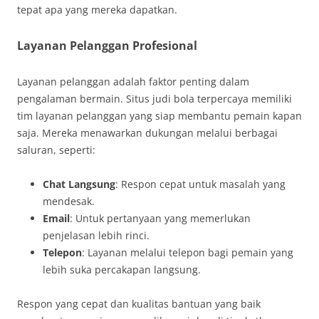
tepat apa yang mereka dapatkan.
Layanan Pelanggan Profesional
Layanan pelanggan adalah faktor penting dalam
pengalaman bermain. Situs judi bola terpercaya memiliki
tim layanan pelanggan yang siap membantu pemain kapan
saja. Mereka menawarkan dukungan melalui berbagai
saluran, seperti:
Chat Langsung
: Respon cepat untuk masalah yang
mendesak.
Email
: Untuk pertanyaan yang memerlukan
penjelasan lebih rinci.
Telepon
: Layanan melalui telepon bagi pemain yang
lebih suka percakapan langsung.
Respon yang cepat dan kualitas bantuan yang baik