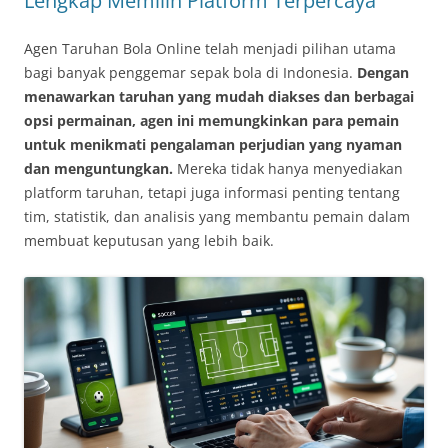
Lengkap Memilih Platform Terpercaya
Agen Taruhan Bola Online telah menjadi pilihan utama
bagi banyak penggemar sepak bola di Indonesia.
Dengan
menawarkan taruhan yang mudah diakses dan berbagai
opsi permainan, agen ini memungkinkan para pemain
untuk menikmati pengalaman perjudian yang nyaman
dan menguntungkan.
Mereka tidak hanya menyediakan
platform taruhan, tetapi juga informasi penting tentang
tim, statistik, dan analisis yang membantu pemain dalam
membuat keputusan yang lebih baik.