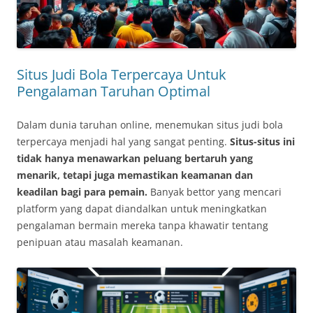
Situs Judi Bola Terpercaya Untuk
Pengalaman Taruhan Optimal
Dalam dunia taruhan online, menemukan situs judi bola
terpercaya menjadi hal yang sangat penting.
Situs-situs ini
tidak hanya menawarkan peluang bertaruh yang
menarik, tetapi juga memastikan keamanan dan
keadilan bagi para pemain.
Banyak bettor yang mencari
platform yang dapat diandalkan untuk meningkatkan
pengalaman bermain mereka tanpa khawatir tentang
penipuan atau masalah keamanan.