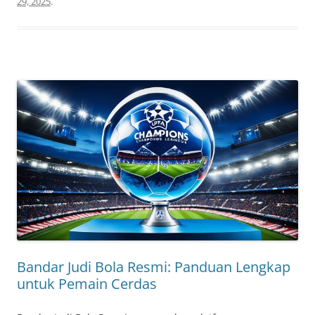
29, 2025
.
Bandar Judi Bola Resmi: Panduan Lengkap
untuk Pemain Cerdas