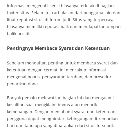
Informasi mengenai lisensi biasanya terletak di bagian
footer situs. Selain itu, cari ulasan dari pengguna lain dan
lihat reputasi situs di forum judi. Situs yang terpercaya
biasanya memiliki reputasi baik dan mendapatkan umpan
balik positif.
Pentingnya Membaca Syarat dan Ketentuan
Sebelum mendaftar, penting untuk membaca syarat dan
ketentuan dengan cermat. Ini mencakup informasi
mengenai bonus, persyaratan taruhan, dan prosedur
penarikan dana.
Banyak pemain melewatkan bagian ini dan mengalami
kesulitan saat mengklaim bonus atau menarik
kemenangan. Dengan memahami syarat dan ketentuan,
pengguna dapat menghindari kebingungan di kemudian
hari dan tahu apa yang diharapkan dari situs tersebut.