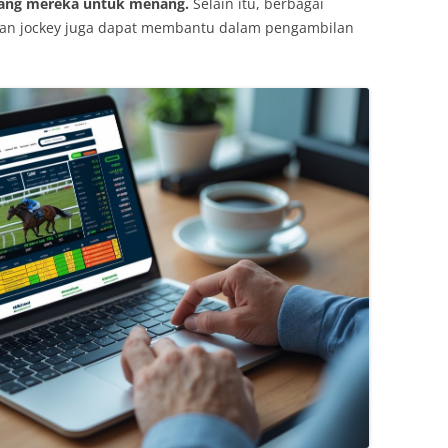
uang mereka untuk menang.
Selain itu, berbagai
 dan jockey juga dapat membantu dalam pengambilan