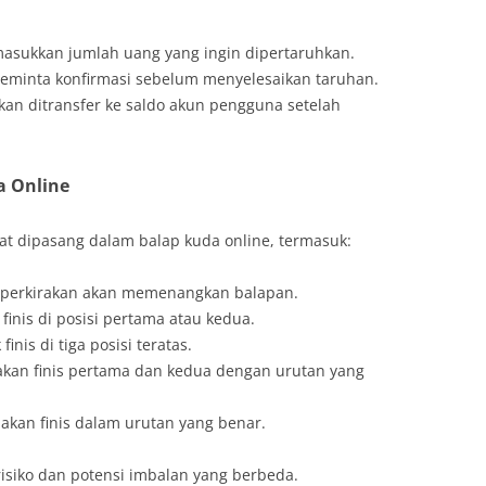
asukkan jumlah uang yang ingin dipertaruhkan.
eminta konfirmasi sebelum menyelesaikan taruhan.
an ditransfer ke saldo akun pengguna setelah
a Online
at dipasang dalam balap kuda online, termasuk:
diperkirakan akan memenangkan balapan.
finis di posisi pertama atau kedua.
inis di tiga posisi teratas.
akan finis pertama dan kedua dengan urutan yang
 akan finis dalam urutan yang benar.
 risiko dan potensi imbalan yang berbeda.