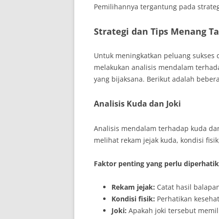
Pemilihannya tergantung pada strateg
Strategi dan Tips Menang T
Untuk meningkatkan peluang sukses d
melakukan analisis mendalam terhad
yang bijaksana. Berikut adalah beber
Analisis Kuda dan Joki
Analisis mendalam terhadap kuda dan 
melihat rekam jejak kuda, kondisi fisi
Faktor penting yang perlu diperhatik
Rekam jejak:
Catat hasil balapa
Kondisi fisik:
Perhatikan kesehat
Joki:
Apakah joki tersebut memil