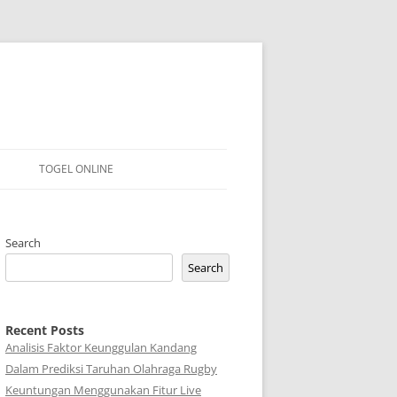
TOGEL ONLINE
Search
Search
Recent Posts
Analisis Faktor Keunggulan Kandang
Dalam Prediksi Taruhan Olahraga Rugby
Keuntungan Menggunakan Fitur Live