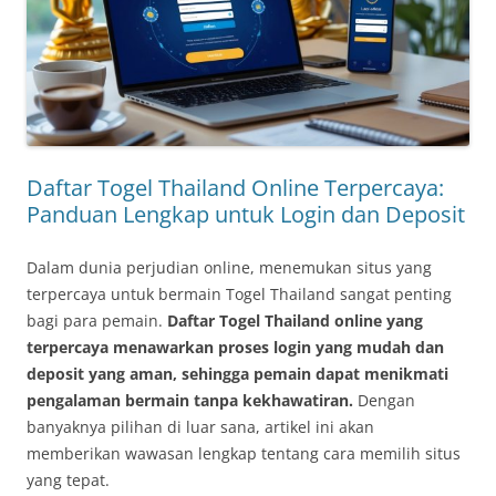
Daftar Togel Thailand Online Terpercaya:
Panduan Lengkap untuk Login dan Deposit
Dalam dunia perjudian online, menemukan situs yang
terpercaya untuk bermain Togel Thailand sangat penting
bagi para pemain.
Daftar Togel Thailand online yang
terpercaya menawarkan proses login yang mudah dan
deposit yang aman, sehingga pemain dapat menikmati
pengalaman bermain tanpa kekhawatiran.
Dengan
banyaknya pilihan di luar sana, artikel ini akan
memberikan wawasan lengkap tentang cara memilih situs
yang tepat.