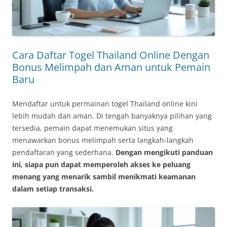
Cara Daftar Togel Thailand Online Dengan
Bonus Melimpah dan Aman untuk Pemain
Baru
Mendaftar untuk permainan togel Thailand online kini
lebih mudah dan aman. Di tengah banyaknya pilihan yang
tersedia, pemain dapat menemukan situs yang
menawarkan bonus melimpah serta langkah-langkah
pendaftaran yang sederhana.
Dengan mengikuti panduan
ini, siapa pun dapat memperoleh akses ke peluang
menang yang menarik sambil menikmati keamanan
dalam setiap transaksi.