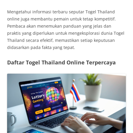
Mengetahui informasi terbaru seputar Togel Thailand
online juga membantu pemain untuk tetap kompetitif.
Pembaca akan menemukan panduan yang jelas dan
praktis yang diperlukan untuk mengeksplorasi dunia Togel
Thailand secara efektif, memastikan setiap keputusan
didasarkan pada fakta yang tepat.
Daftar Togel Thailand Online Terpercaya