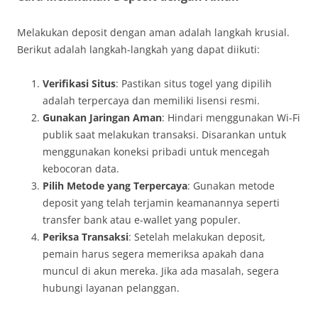
Melakukan deposit dengan aman adalah langkah krusial.
Berikut adalah langkah-langkah yang dapat diikuti:
Verifikasi Situs
: Pastikan situs togel yang dipilih
adalah terpercaya dan memiliki lisensi resmi.
Gunakan Jaringan Aman
: Hindari menggunakan Wi-Fi
publik saat melakukan transaksi. Disarankan untuk
menggunakan koneksi pribadi untuk mencegah
kebocoran data.
Pilih Metode yang Terpercaya
: Gunakan metode
deposit yang telah terjamin keamanannya seperti
transfer bank atau e-wallet yang populer.
Periksa Transaksi
: Setelah melakukan deposit,
pemain harus segera memeriksa apakah dana
muncul di akun mereka. Jika ada masalah, segera
hubungi layanan pelanggan.