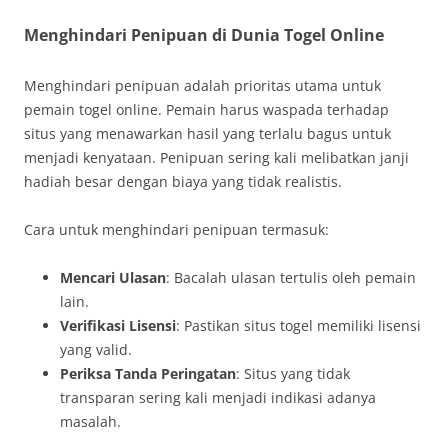
Menghindari Penipuan di Dunia Togel Online
Menghindari penipuan adalah prioritas utama untuk
pemain togel online. Pemain harus waspada terhadap
situs yang menawarkan hasil yang terlalu bagus untuk
menjadi kenyataan. Penipuan sering kali melibatkan janji
hadiah besar dengan biaya yang tidak realistis.
Cara untuk menghindari penipuan termasuk:
Mencari Ulasan
: Bacalah ulasan tertulis oleh pemain
lain.
Verifikasi Lisensi
: Pastikan situs togel memiliki lisensi
yang valid.
Periksa Tanda Peringatan
: Situs yang tidak
transparan sering kali menjadi indikasi adanya
masalah.