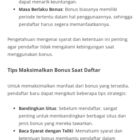
dapat menarik keuntungan.
Masa Berlaku Bonus
: Bonus biasanya memiliki
periode tertentu dalam hal penggunaannya, sehingga
pendaftar harus segera memanfaatkannya.
Pengetahuan mengenai syarat dan ketentuan ini penting
agar pendaftar tidak mengalami kebingungan saat
menggunakan bonus.
Tips Maksimalkan Bonus Saat Daftar
Untuk memaksimalkan manfaat dari bonus yang tersedia,
pendaftar baru dapat mengikuti beberapa tips strategis:
Bandingkan Situs
: Sebelum mendaftar, sangat
penting untuk membandingkan berbagai situs dan
jenis bonus yang mereka tawarkan.
Baca Syarat dengan Teliti
: Memahami syarat dan
ketentuan bonus membantu pendaftar dalam