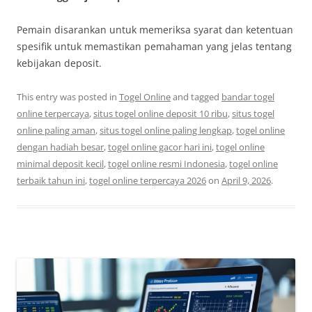
Pemain disarankan untuk memeriksa syarat dan ketentuan
spesifik untuk memastikan pemahaman yang jelas tentang
kebijakan deposit.
This entry was posted in
Togel Online
and tagged
bandar togel
online terpercaya
,
situs togel online deposit 10 ribu
,
situs togel
online paling aman
,
situs togel online paling lengkap
,
togel online
dengan hadiah besar
,
togel online gacor hari ini
,
togel online
minimal deposit kecil
,
togel online resmi Indonesia
,
togel online
terbaik tahun ini
,
togel online terpercaya 2026
on
April 9, 2026
.