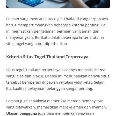
Pemain yang mencari situs togel Thailand yang terpercaya
harus mempertimbangkan beberapa kriteria penting. Hal
ini memastikan pengalaman bermain yang aman dan
menyenangkan. Berikut adalah beberapa kriteria utama
situs togel yang patut diperhatikan.
Kriteria Situs Togel Thailand Terpercaya
Situs togel Thailand terpercaya biasanya memiliki lisensi
yang jelas dan diakui. Lisensi ini menunjukkan bahwa situs
tersebut beroperasi di bawah regulasi yang ketat. Selain
itu, kualitas pelayanan pelanggan sangat penting.
Pemain juga sebaiknya memeriksa metode pembayaran
yang ditawarkan, memastikan mereka aman dan nyaman.
Ulasan pengguna
juga bisa memberikan wawasan