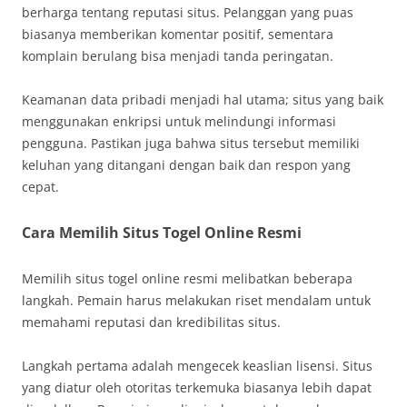
berharga tentang reputasi situs. Pelanggan yang puas
biasanya memberikan komentar positif, sementara
komplain berulang bisa menjadi tanda peringatan.
Keamanan data pribadi menjadi hal utama; situs yang baik
menggunakan enkripsi untuk melindungi informasi
pengguna. Pastikan juga bahwa situs tersebut memiliki
keluhan yang ditangani dengan baik dan respon yang
cepat.
Cara Memilih Situs Togel Online Resmi
Memilih situs togel online resmi melibatkan beberapa
langkah. Pemain harus melakukan riset mendalam untuk
memahami reputasi dan kredibilitas situs.
Langkah pertama adalah mengecek keaslian lisensi. Situs
yang diatur oleh otoritas terkemuka biasanya lebih dapat