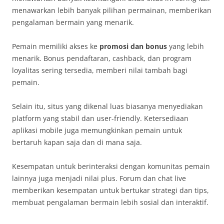
menawarkan lebih banyak pilihan permainan, memberikan
pengalaman bermain yang menarik.
Pemain memiliki akses ke
promosi dan bonus
yang lebih
menarik. Bonus pendaftaran, cashback, dan program
loyalitas sering tersedia, memberi nilai tambah bagi
pemain.
Selain itu, situs yang dikenal luas biasanya menyediakan
platform yang stabil dan user-friendly. Ketersediaan
aplikasi mobile juga memungkinkan pemain untuk
bertaruh kapan saja dan di mana saja.
Kesempatan untuk berinteraksi dengan komunitas pemain
lainnya juga menjadi nilai plus. Forum dan chat live
memberikan kesempatan untuk bertukar strategi dan tips,
membuat pengalaman bermain lebih sosial dan interaktif.