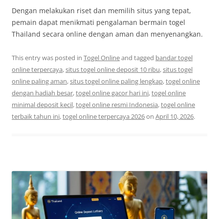
Dengan melakukan riset dan memilih situs yang tepat,
pemain dapat menikmati pengalaman bermain togel
Thailand secara online dengan aman dan menyenangkan.
This entry was posted in
Togel Online
and tagged
bandar togel
online terpercaya
,
situs togel online deposit 10 ribu
,
situs togel
online paling aman
,
situs togel online paling lengkap
,
togel online
dengan hadiah besar
,
togel online gacor hari ini
,
togel online
minimal deposit kecil
,
togel online resmi Indonesia
,
togel online
terbaik tahun ini
,
togel online terpercaya 2026
on
April 10, 2026
.