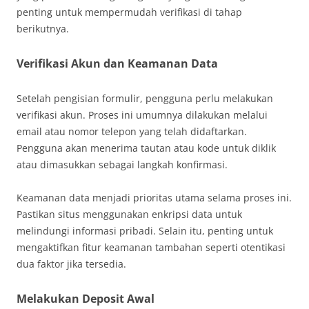
penting untuk mempermudah verifikasi di tahap
berikutnya.
Verifikasi Akun dan Keamanan Data
Setelah pengisian formulir, pengguna perlu melakukan
verifikasi akun. Proses ini umumnya dilakukan melalui
email atau nomor telepon yang telah didaftarkan.
Pengguna akan menerima tautan atau kode untuk diklik
atau dimasukkan sebagai langkah konfirmasi.
Keamanan data menjadi prioritas utama selama proses ini.
Pastikan situs menggunakan enkripsi data untuk
melindungi informasi pribadi. Selain itu, penting untuk
mengaktifkan fitur keamanan tambahan seperti otentikasi
dua faktor jika tersedia.
Melakukan Deposit Awal