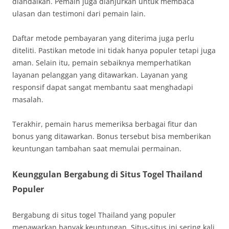
diandalkan. Pemain juga dianjurkan untuk membaca
ulasan dan testimoni dari pemain lain.
Daftar metode pembayaran yang diterima juga perlu
diteliti. Pastikan metode ini tidak hanya populer tetapi juga
aman. Selain itu, pemain sebaiknya memperhatikan
layanan pelanggan yang ditawarkan. Layanan yang
responsif dapat sangat membantu saat menghadapi
masalah.
Terakhir, pemain harus memeriksa berbagai fitur dan
bonus yang ditawarkan. Bonus tersebut bisa memberikan
keuntungan tambahan saat memulai permainan.
Keunggulan Bergabung di Situs Togel Thailand
Populer
Bergabung di situs togel Thailand yang populer
menawarkan banyak keuntungan. Situs-situs ini sering kali