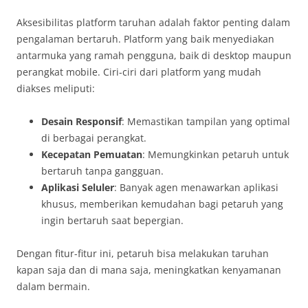
Aksesibilitas platform taruhan adalah faktor penting dalam
pengalaman bertaruh. Platform yang baik menyediakan
antarmuka yang ramah pengguna, baik di desktop maupun
perangkat mobile. Ciri-ciri dari platform yang mudah
diakses meliputi:
Desain Responsif
: Memastikan tampilan yang optimal
di berbagai perangkat.
Kecepatan Pemuatan
: Memungkinkan petaruh untuk
bertaruh tanpa gangguan.
Aplikasi Seluler
: Banyak agen menawarkan aplikasi
khusus, memberikan kemudahan bagi petaruh yang
ingin bertaruh saat bepergian.
Dengan fitur-fitur ini, petaruh bisa melakukan taruhan
kapan saja dan di mana saja, meningkatkan kenyamanan
dalam bermain.