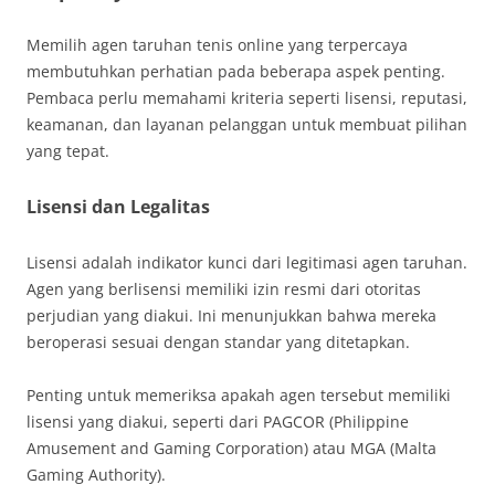
Memilih agen taruhan tenis online yang terpercaya
membutuhkan perhatian pada beberapa aspek penting.
Pembaca perlu memahami kriteria seperti lisensi, reputasi,
keamanan, dan layanan pelanggan untuk membuat pilihan
yang tepat.
Lisensi dan Legalitas
Lisensi adalah indikator kunci dari legitimasi agen taruhan.
Agen yang berlisensi memiliki izin resmi dari otoritas
perjudian yang diakui. Ini menunjukkan bahwa mereka
beroperasi sesuai dengan standar yang ditetapkan.
Penting untuk memeriksa apakah agen tersebut memiliki
lisensi yang diakui, seperti dari PAGCOR (Philippine
Amusement and Gaming Corporation) atau MGA (Malta
Gaming Authority).