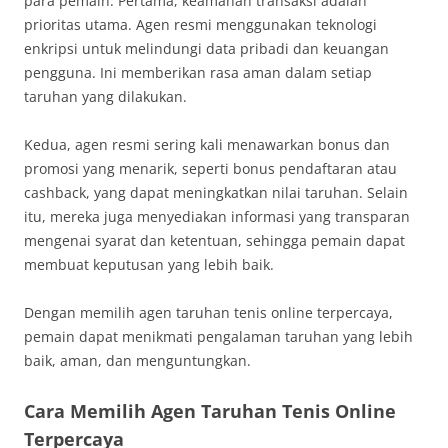
para pemain. Pertama, keamanan transaksi adalah
prioritas utama. Agen resmi menggunakan teknologi
enkripsi untuk melindungi data pribadi dan keuangan
pengguna. Ini memberikan rasa aman dalam setiap
taruhan yang dilakukan.
Kedua, agen resmi sering kali menawarkan bonus dan
promosi yang menarik, seperti bonus pendaftaran atau
cashback, yang dapat meningkatkan nilai taruhan. Selain
itu, mereka juga menyediakan informasi yang transparan
mengenai syarat dan ketentuan, sehingga pemain dapat
membuat keputusan yang lebih baik.
Dengan memilih agen taruhan tenis online terpercaya,
pemain dapat menikmati pengalaman taruhan yang lebih
baik, aman, dan menguntungkan.
Cara Memilih Agen Taruhan Tenis Online
Terpercaya