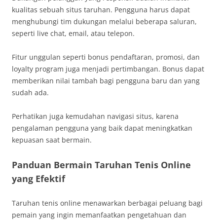
kualitas sebuah situs taruhan. Pengguna harus dapat
menghubungi tim dukungan melalui beberapa saluran,
seperti live chat, email, atau telepon.
Fitur unggulan seperti bonus pendaftaran, promosi, dan
loyalty program juga menjadi pertimbangan. Bonus dapat
memberikan nilai tambah bagi pengguna baru dan yang
sudah ada.
Perhatikan juga kemudahan navigasi situs, karena
pengalaman pengguna yang baik dapat meningkatkan
kepuasan saat bermain.
Panduan Bermain Taruhan Tenis Online
yang Efektif
Taruhan tenis online menawarkan berbagai peluang bagi
pemain yang ingin memanfaatkan pengetahuan dan