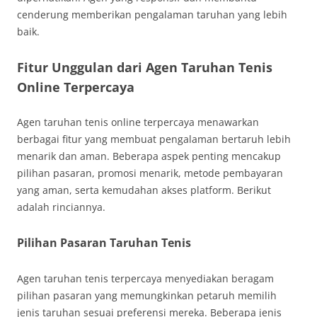
cenderung memberikan pengalaman taruhan yang lebih
baik.
Fitur Unggulan dari Agen Taruhan Tenis
Online Terpercaya
Agen taruhan tenis online terpercaya menawarkan
berbagai fitur yang membuat pengalaman bertaruh lebih
menarik dan aman. Beberapa aspek penting mencakup
pilihan pasaran, promosi menarik, metode pembayaran
yang aman, serta kemudahan akses platform. Berikut
adalah rinciannya.
Pilihan Pasaran Taruhan Tenis
Agen taruhan tenis terpercaya menyediakan beragam
pilihan pasaran yang memungkinkan petaruh memilih
jenis taruhan sesuai preferensi mereka. Beberapa jenis