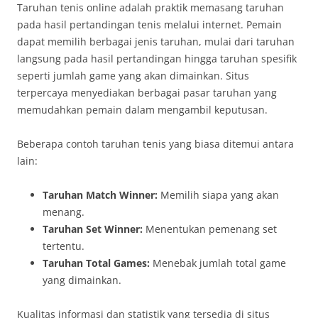
Taruhan tenis online adalah praktik memasang taruhan
pada hasil pertandingan tenis melalui internet. Pemain
dapat memilih berbagai jenis taruhan, mulai dari taruhan
langsung pada hasil pertandingan hingga taruhan spesifik
seperti jumlah game yang akan dimainkan. Situs
terpercaya menyediakan berbagai pasar taruhan yang
memudahkan pemain dalam mengambil keputusan.
Beberapa contoh taruhan tenis yang biasa ditemui antara
lain:
Taruhan Match Winner:
Memilih siapa yang akan
menang.
Taruhan Set Winner:
Menentukan pemenang set
tertentu.
Taruhan Total Games:
Menebak jumlah total game
yang dimainkan.
Kualitas informasi dan statistik yang tersedia di situs