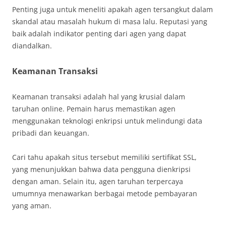
Penting juga untuk meneliti apakah agen tersangkut dalam
skandal atau masalah hukum di masa lalu. Reputasi yang
baik adalah indikator penting dari agen yang dapat
diandalkan.
Keamanan Transaksi
Keamanan transaksi adalah hal yang krusial dalam
taruhan online. Pemain harus memastikan agen
menggunakan teknologi enkripsi untuk melindungi data
pribadi dan keuangan.
Cari tahu apakah situs tersebut memiliki sertifikat SSL,
yang menunjukkan bahwa data pengguna dienkripsi
dengan aman. Selain itu, agen taruhan terpercaya
umumnya menawarkan berbagai metode pembayaran
yang aman.