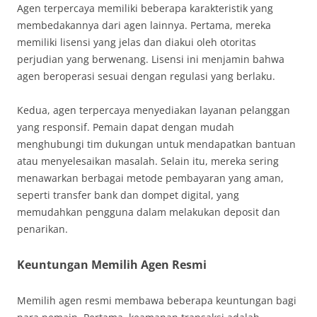
Agen terpercaya memiliki beberapa karakteristik yang
membedakannya dari agen lainnya. Pertama, mereka
memiliki lisensi yang jelas dan diakui oleh otoritas
perjudian yang berwenang. Lisensi ini menjamin bahwa
agen beroperasi sesuai dengan regulasi yang berlaku.
Kedua, agen terpercaya menyediakan layanan pelanggan
yang responsif. Pemain dapat dengan mudah
menghubungi tim dukungan untuk mendapatkan bantuan
atau menyelesaikan masalah. Selain itu, mereka sering
menawarkan berbagai metode pembayaran yang aman,
seperti transfer bank dan dompet digital, yang
memudahkan pengguna dalam melakukan deposit dan
penarikan.
Keuntungan Memilih Agen Resmi
Memilih agen resmi membawa beberapa keuntungan bagi