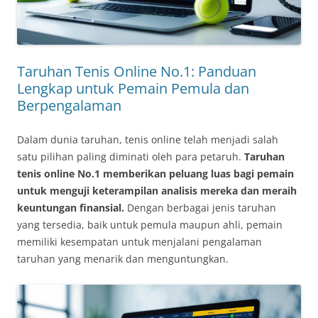
Taruhan Tenis Online No.1: Panduan
Lengkap untuk Pemain Pemula dan
Berpengalaman
Dalam dunia taruhan, tenis online telah menjadi salah
satu pilihan paling diminati oleh para petaruh.
Taruhan
tenis online No.1 memberikan peluang luas bagi pemain
untuk menguji keterampilan analisis mereka dan meraih
keuntungan finansial.
Dengan berbagai jenis taruhan
yang tersedia, baik untuk pemula maupun ahli, pemain
memiliki kesempatan untuk menjalani pengalaman
taruhan yang menarik dan menguntungkan.