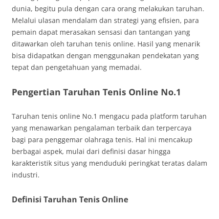
dunia, begitu pula dengan cara orang melakukan taruhan.
Melalui ulasan mendalam dan strategi yang efisien, para
pemain dapat merasakan sensasi dan tantangan yang
ditawarkan oleh taruhan tenis online. Hasil yang menarik
bisa didapatkan dengan menggunakan pendekatan yang
tepat dan pengetahuan yang memadai.
Pengertian Taruhan Tenis Online No.1
Taruhan tenis online No.1 mengacu pada platform taruhan
yang menawarkan pengalaman terbaik dan terpercaya
bagi para penggemar olahraga tenis. Hal ini mencakup
berbagai aspek, mulai dari definisi dasar hingga
karakteristik situs yang menduduki peringkat teratas dalam
industri.
Definisi Taruhan Tenis Online