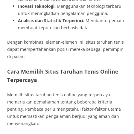
Inovasi Teknologi:
Menggunakan teknologi terbaru
untuk meningkatkan pengalaman pengguna.
Analisis dan Statistik Terperinci:
Membantu pemain
membuat keputusan berbasis data.
Dengan kombinasi elemen-elemen ini, situs taruhan tenis
dapat mempertahankan posisi mereka sebagai pemimpin
di pasar.
Cara Memilih Situs Taruhan Tenis Online
Terpercaya
Memilih situs taruhan tenis online yang terpercaya
memerlukan pemahaman tentang beberapa kriteria
penting. Pembaca perlu mengetahui faktor-faktor utama
untuk memastikan pengalaman berjudi yang aman dan
menyenangkan.