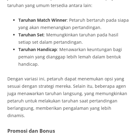
taruhan yang umum tersedia antara lain:
Taruhan Match Winner
: Petaruh bertaruh pada siapa
yang akan memenangkan pertandingan.
Taruhan Set
: Memungkinkan taruhan pada hasil
setiap set dalam pertandingan.
Taruhan Handicap
: Menawarkan keuntungan bagi
pemain yang dianggap lebih lemah dalam bentuk
handicap.
Dengan variasi ini, petaruh dapat menemukan opsi yang
sesuai dengan strategi mereka. Selain itu, beberapa agen
juga menawarkan taruhan langsung, yang memungkinkan
petaruh untuk melakukan taruhan saat pertandingan
berlangsung, memberikan pengalaman yang lebih
dinamis.
Promosi dan Bonus