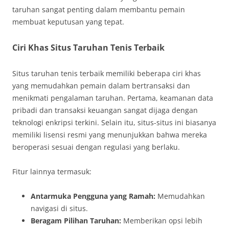
taruhan sangat penting dalam membantu pemain
membuat keputusan yang tepat.
Ciri Khas Situs Taruhan Tenis Terbaik
Situs taruhan tenis terbaik memiliki beberapa ciri khas
yang memudahkan pemain dalam bertransaksi dan
menikmati pengalaman taruhan. Pertama, keamanan data
pribadi dan transaksi keuangan sangat dijaga dengan
teknologi enkripsi terkini. Selain itu, situs-situs ini biasanya
memiliki lisensi resmi yang menunjukkan bahwa mereka
beroperasi sesuai dengan regulasi yang berlaku.
Fitur lainnya termasuk:
Antarmuka Pengguna yang Ramah:
Memudahkan
navigasi di situs.
Beragam Pilihan Taruhan:
Memberikan opsi lebih