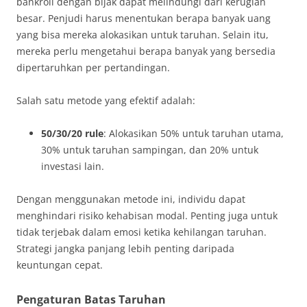
bankroll dengan bijak dapat melindungi dari kerugian
besar. Penjudi harus menentukan berapa banyak uang
yang bisa mereka alokasikan untuk taruhan. Selain itu,
mereka perlu mengetahui berapa banyak yang bersedia
dipertaruhkan per pertandingan.
Salah satu metode yang efektif adalah:
50/30/20 rule
: Alokasikan 50% untuk taruhan utama,
30% untuk taruhan sampingan, dan 20% untuk
investasi lain.
Dengan menggunakan metode ini, individu dapat
menghindari risiko kehabisan modal. Penting juga untuk
tidak terjebak dalam emosi ketika kehilangan taruhan.
Strategi jangka panjang lebih penting daripada
keuntungan cepat.
Pengaturan Batas Taruhan