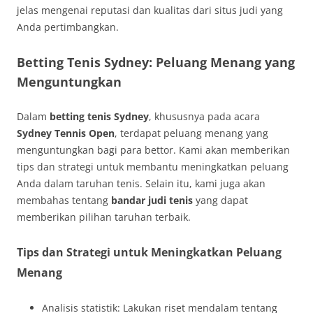
jelas mengenai reputasi dan kualitas dari situs judi yang
Anda pertimbangkan.
Betting Tenis Sydney: Peluang Menang yang
Menguntungkan
Dalam
betting tenis Sydney
, khususnya pada acara
Sydney Tennis Open
, terdapat peluang menang yang
menguntungkan bagi para bettor. Kami akan memberikan
tips dan strategi untuk membantu meningkatkan peluang
Anda dalam taruhan tenis. Selain itu, kami juga akan
membahas tentang
bandar judi tenis
yang dapat
memberikan pilihan taruhan terbaik.
Tips dan Strategi untuk Meningkatkan Peluang
Menang
Analisis statistik: Lakukan riset mendalam tentang