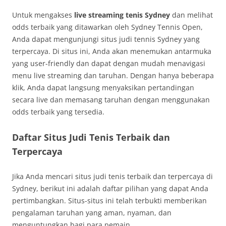
Untuk mengakses
live streaming tenis Sydney
dan melihat
odds terbaik yang ditawarkan oleh Sydney Tennis Open,
Anda dapat mengunjungi situs judi tennis Sydney yang
terpercaya. Di situs ini, Anda akan menemukan antarmuka
yang user-friendly dan dapat dengan mudah menavigasi
menu live streaming dan taruhan. Dengan hanya beberapa
klik, Anda dapat langsung menyaksikan pertandingan
secara live dan memasang taruhan dengan menggunakan
odds terbaik yang tersedia.
Daftar Situs Judi Tenis Terbaik dan
Terpercaya
Jika Anda mencari situs judi tenis terbaik dan terpercaya di
Sydney, berikut ini adalah daftar pilihan yang dapat Anda
pertimbangkan. Situs-situs ini telah terbukti memberikan
pengalaman taruhan yang aman, nyaman, dan
menguntungkan bagi para pemain.