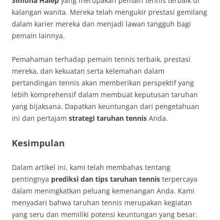
Simona Halep
yang merupakan pemain tennis terbaik di
kalangan wanita. Mereka telah mengukir prestasi gemilang
dalam karier mereka dan menjadi lawan tangguh bagi
pemain lainnya.
Pemahaman terhadap pemain tennis terbaik, prestasi
mereka, dan kekuatan serta kelemahan dalam
pertandingan tennis akan memberikan perspektif yang
lebih komprehensif dalam membuat keputusan taruhan
yang bijaksana. Dapatkan keuntungan dari pengetahuan
ini dan pertajam
strategi taruhan tennis
Anda.
Kesimpulan
Dalam artikel ini, kami telah membahas tentang
pentingnya
prediksi dan tips taruhan tennis
terpercaya
dalam meningkatkan peluang kemenangan Anda. Kami
menyadari bahwa taruhan tennis merupakan kegiatan
yang seru dan memiliki potensi keuntungan yang besar.