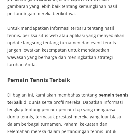
gambaran yang lebih baik tentang kemungkinan hasil
pertandingan mereka berikutnya.
Untuk mendapatkan informasi terbaru tentang hasil
tennis, periksa situs web atau aplikasi yang menyediakan
update langsung tentang turnamen dan event tennis.
Jangan lewatkan kesempatan untuk mendapatkan
wawasan yang berharga dan meningkatkan strategi
taruhan Anda.
Pemain Tennis Terbaik
Di bagian ini, kami akan membahas tentang
pemain tennis
terbaik
di dunia serta profil mereka. Dapatkan informasi
lengkap tentang pemain-pemain top yang menguasai
dunia tennis, termasuk prestasi mereka yang luar biasa
dalam berbagai turnamen. Pahami kekuatan dan
kelemahan mereka dalam pertandingan tennis untuk