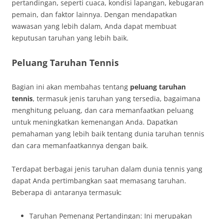
pertandingan, seperti cuaca, kondisi lapangan, kebugaran
pemain, dan faktor lainnya. Dengan mendapatkan
wawasan yang lebih dalam, Anda dapat membuat
keputusan taruhan yang lebih baik.
Peluang Taruhan Tennis
Bagian ini akan membahas tentang
peluang taruhan
tennis
, termasuk jenis taruhan yang tersedia, bagaimana
menghitung peluang, dan cara memanfaatkan peluang
untuk meningkatkan kemenangan Anda. Dapatkan
pemahaman yang lebih baik tentang dunia taruhan tennis
dan cara memanfaatkannya dengan baik.
Terdapat berbagai jenis taruhan dalam dunia tennis yang
dapat Anda pertimbangkan saat memasang taruhan.
Beberapa di antaranya termasuk:
Taruhan Pemenang Pertandingan: Ini merupakan