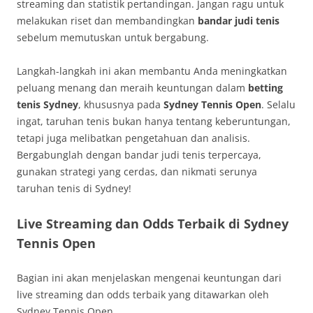
streaming dan statistik pertandingan. Jangan ragu untuk
melakukan riset dan membandingkan
bandar judi tenis
sebelum memutuskan untuk bergabung.
Langkah-langkah ini akan membantu Anda meningkatkan
peluang menang dan meraih keuntungan dalam
betting
tenis Sydney
, khususnya pada
Sydney Tennis Open
. Selalu
ingat, taruhan tenis bukan hanya tentang keberuntungan,
tetapi juga melibatkan pengetahuan dan analisis.
Bergabunglah dengan bandar judi tenis terpercaya,
gunakan strategi yang cerdas, dan nikmati serunya
taruhan tenis di Sydney!
Live Streaming dan Odds Terbaik di Sydney
Tennis Open
Bagian ini akan menjelaskan mengenai keuntungan dari
live streaming dan odds terbaik yang ditawarkan oleh
Sydney Tennis Open.