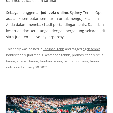
dari hobi Anda dalam taruhan.
Sebagai penggemar
judi bola online
, Sydney Tennis Open
adalah kesempatan sempurna untuk menguji keahlian
Anda dalam menebak hasil pertandingan tenis. Dapatkan
keseruan dan keuntungan dengan bergabung sekarang di
situs judi tennis Sydney terpercaya.
This entry was posted in
Taruhan Tenis
and tagged
agen tennis
,
bonus tennis
,
judi tennis
,
keamanan tennis
,
promosi tennis
,
situs
tennis
,
strategi tennis
,
taruhan tennis
,
tennis indonesia
,
tennis
online
on
February 29, 2024
.