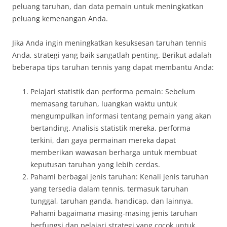
peluang taruhan, dan data pemain untuk meningkatkan
peluang kemenangan Anda.
Jika Anda ingin meningkatkan kesuksesan taruhan tennis
Anda, strategi yang baik sangatlah penting. Berikut adalah
beberapa tips taruhan tennis yang dapat membantu Anda:
Pelajari statistik dan performa pemain: Sebelum
memasang taruhan, luangkan waktu untuk
mengumpulkan informasi tentang pemain yang akan
bertanding. Analisis statistik mereka, performa
terkini, dan gaya permainan mereka dapat
memberikan wawasan berharga untuk membuat
keputusan taruhan yang lebih cerdas.
Pahami berbagai jenis taruhan: Kenali jenis taruhan
yang tersedia dalam tennis, termasuk taruhan
tunggal, taruhan ganda, handicap, dan lainnya.
Pahami bagaimana masing-masing jenis taruhan
berfungsi dan pelajari strategi yang cocok untuk