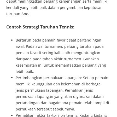
dapat meningkatkan peluang kemenangan serta memiliki
kendali yang lebih baik dalam pengambilan keputusan
taruhan Anda.
Contoh Strategi Taruhan Tennis:
Bertaruh pada pemain favorit saat pertandingan
awal: Pada awal turnamen, peluang taruhan pada
pemain favorit sering kali lebih menguntungkan
daripada pada tahap akhir turnamen. Gunakan
kesempatan ini untuk memanfaatkan peluang yang
lebih baik.
Pertimbangkan permukaan lapangan: Setiap pemain
memiliki keunggulan dan kelemahan di berbagai
jenis permukaan lapangan. Perhatikan jenis
permukaan lapangan yang akan digunakan dalam
pertandingan dan bagaimana pemain telah tampil di
permukaan tersebut sebelumnya.
Perhatikan faktor-faktor non-tennis: Kadang-kadang