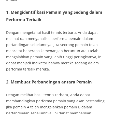
1. Mengidentifikasi Pemain yang Sedang dalam
Performa Terbaik
Dengan mengetahui hasil tennis terbaru, Anda dapat
melihat dan menganalisis performa pemain dalam
pertandingan sebelumnya. Jika seorang pemain telah
mencatat beberapa kemenangan beruntun atau telah
mengalahkan pemain yang lebih tinggi peringkatnya, ini
dapat menjadi indikator bahwa mereka sedang dalam
performa terbaik mereka.
2. Membuat Perbandingan antara Pemain
Dengan melihat hasil tennis terbaru, Anda dapat
membandingkan performa pemain yang akan bertanding.
Jika pemain A telah mengalahkan pemain B dalam
pertandingan sebelumnya, ini dapat memberikan