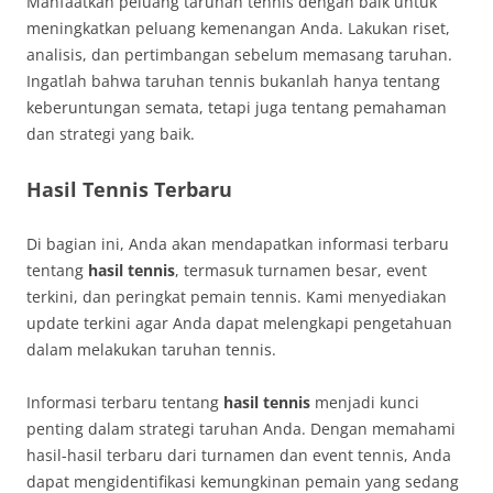
Manfaatkan peluang taruhan tennis dengan baik untuk
meningkatkan peluang kemenangan Anda. Lakukan riset,
analisis, dan pertimbangan sebelum memasang taruhan.
Ingatlah bahwa taruhan tennis bukanlah hanya tentang
keberuntungan semata, tetapi juga tentang pemahaman
dan strategi yang baik.
Hasil Tennis Terbaru
Di bagian ini, Anda akan mendapatkan informasi terbaru
tentang
hasil tennis
, termasuk turnamen besar, event
terkini, dan peringkat pemain tennis. Kami menyediakan
update terkini agar Anda dapat melengkapi pengetahuan
dalam melakukan taruhan tennis.
Informasi terbaru tentang
hasil tennis
menjadi kunci
penting dalam strategi taruhan Anda. Dengan memahami
hasil-hasil terbaru dari turnamen dan event tennis, Anda
dapat mengidentifikasi kemungkinan pemain yang sedang