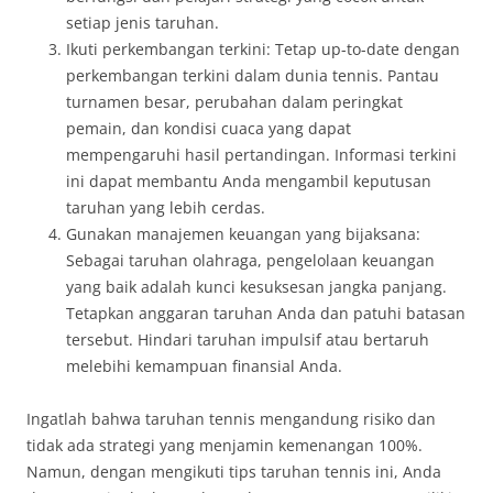
setiap jenis taruhan.
Ikuti perkembangan terkini: Tetap up-to-date dengan
perkembangan terkini dalam dunia tennis. Pantau
turnamen besar, perubahan dalam peringkat
pemain, dan kondisi cuaca yang dapat
mempengaruhi hasil pertandingan. Informasi terkini
ini dapat membantu Anda mengambil keputusan
taruhan yang lebih cerdas.
Gunakan manajemen keuangan yang bijaksana:
Sebagai taruhan olahraga, pengelolaan keuangan
yang baik adalah kunci kesuksesan jangka panjang.
Tetapkan anggaran taruhan Anda dan patuhi batasan
tersebut. Hindari taruhan impulsif atau bertaruh
melebihi kemampuan finansial Anda.
Ingatlah bahwa taruhan tennis mengandung risiko dan
tidak ada strategi yang menjamin kemenangan 100%.
Namun, dengan mengikuti tips taruhan tennis ini, Anda