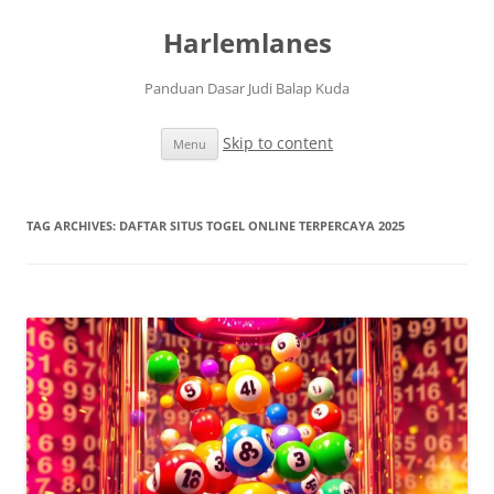
Harlemlanes
Panduan Dasar Judi Balap Kuda
Skip to content
Menu
TAG ARCHIVES:
DAFTAR SITUS TOGEL ONLINE TERPERCAYA 2025