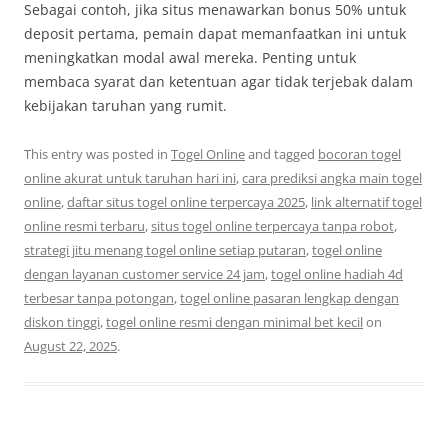
Sebagai contoh, jika situs menawarkan bonus 50% untuk
deposit pertama, pemain dapat memanfaatkan ini untuk
meningkatkan modal awal mereka. Penting untuk
membaca syarat dan ketentuan agar tidak terjebak dalam
kebijakan taruhan yang rumit.
This entry was posted in
Togel Online
and tagged
bocoran togel
online akurat untuk taruhan hari ini
,
cara prediksi angka main togel
online
,
daftar situs togel online terpercaya 2025
,
link alternatif togel
online resmi terbaru
,
situs togel online terpercaya tanpa robot
,
strategi jitu menang togel online setiap putaran
,
togel online
dengan layanan customer service 24 jam
,
togel online hadiah 4d
terbesar tanpa potongan
,
togel online pasaran lengkap dengan
diskon tinggi
,
togel online resmi dengan minimal bet kecil
on
August 22, 2025
.