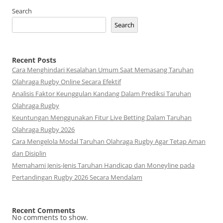
Search
Search
Recent Posts
Cara Menghindari Kesalahan Umum Saat Memasang Taruhan
Olahraga Rugby Online Secara Efektif
Analisis Faktor Keunggulan Kandang Dalam Prediksi Taruhan
Olahraga Rugby
Keuntungan Menggunakan Fitur Live Betting Dalam Taruhan
Olahraga Rugby 2026
Cara Mengelola Modal Taruhan Olahraga Rugby Agar Tetap Aman
dan Disiplin
Memahami Jenis-Jenis Taruhan Handicap dan Moneyline pada
Pertandingan Rugby 2026 Secara Mendalam
Recent Comments
No comments to show.