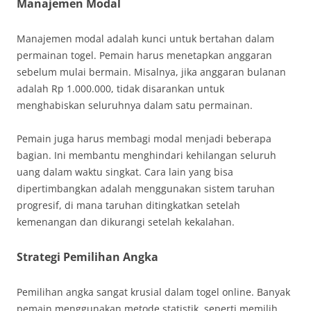
Manajemen Modal
Manajemen modal adalah kunci untuk bertahan dalam
permainan togel. Pemain harus menetapkan anggaran
sebelum mulai bermain. Misalnya, jika anggaran bulanan
adalah Rp 1.000.000, tidak disarankan untuk
menghabiskan seluruhnya dalam satu permainan.
Pemain juga harus membagi modal menjadi beberapa
bagian. Ini membantu menghindari kehilangan seluruh
uang dalam waktu singkat. Cara lain yang bisa
dipertimbangkan adalah menggunakan sistem taruhan
progresif, di mana taruhan ditingkatkan setelah
kemenangan dan dikurangi setelah kekalahan.
Strategi Pemilihan Angka
Pemilihan angka sangat krusial dalam togel online. Banyak
pemain menggunakan metode statistik, seperti memilih