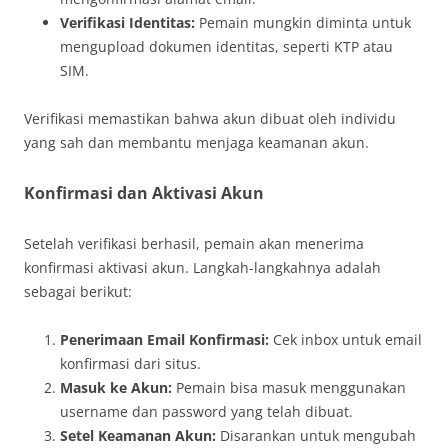
Verifikasi Identitas:
Pemain mungkin diminta untuk
mengupload dokumen identitas, seperti KTP atau
SIM.
Verifikasi memastikan bahwa akun dibuat oleh individu
yang sah dan membantu menjaga keamanan akun.
Konfirmasi dan Aktivasi Akun
Setelah verifikasi berhasil, pemain akan menerima
konfirmasi aktivasi akun. Langkah-langkahnya adalah
sebagai berikut:
Penerimaan Email Konfirmasi:
Cek inbox untuk email
konfirmasi dari situs.
Masuk ke Akun:
Pemain bisa masuk menggunakan
username dan password yang telah dibuat.
Setel Keamanan Akun:
Disarankan untuk mengubah