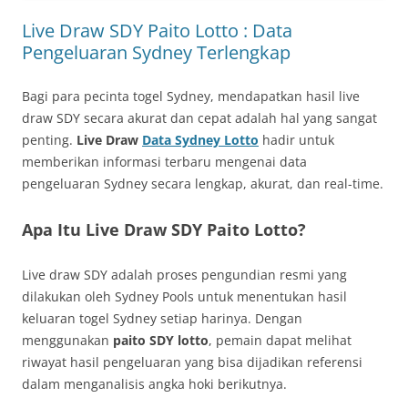
Live Draw SDY Paito Lotto : Data
Pengeluaran Sydney Terlengkap
Bagi para pecinta togel Sydney, mendapatkan hasil live
draw SDY secara akurat dan cepat adalah hal yang sangat
penting.
Live Draw
Data Sydney Lotto
hadir untuk
memberikan informasi terbaru mengenai data
pengeluaran Sydney secara lengkap, akurat, dan real-time.
Apa Itu Live Draw SDY Paito Lotto?
Live draw SDY adalah proses pengundian resmi yang
dilakukan oleh Sydney Pools untuk menentukan hasil
keluaran togel Sydney setiap harinya. Dengan
menggunakan
paito SDY lotto
, pemain dapat melihat
riwayat hasil pengeluaran yang bisa dijadikan referensi
dalam menganalisis angka hoki berikutnya.