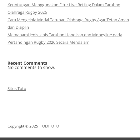
Keuntungan Menggunakan Fitur Live Betting Dalam Taruhan
Olahraga Rugby 2026
Cara Mengelola Modal Taruhan Olahraga Rugby Agar Tetap Aman
dan Disiplin
Memahami Jenis-Jenis Taruhan Handicap dan Moneyline pada
Pertandingan Rugby 2026 Secara Mendalam
Recent Comments
No comments to show.
Situs Toto
Copyright © 2025 |
OLXTOTO