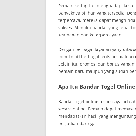
Pemain sering kali menghadapi kesul
banyaknya pilihan yang tersedia. Den
terpercaya, mereka dapat menghindar
sukses. Memilih bandar yang tepat ti
keamanan dan keterpercayaan.
Dengan berbagai layanan yang ditawa
menikmati berbagai jenis permainan
Selain itu, promosi dan bonus yang m
pemain baru maupun yang sudah be
Apa Itu Bandar Togel Online
Bandar togel online terpercaya adal
secara online. Pemain dapat memasa
mendapatkan hasil yang menguntungk
perjudian daring.