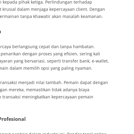
n kepada pihak ketiga. Perlindungan terhadap
t krusial dalam menjaga kepercayaan client. Dengan
permainan tanpa khawatir akan masalah keamanan.
n
percaya berlangsung cepat dan tanpa hambatan.
enarikan dengan proses yang efisien, sering kali
ran yang bervariasi, seperti transfer bank, e-wallet,
ain dalam memilih opsi yang paling nyaman.
p transaksi menjadi nilai tambah. Pemain dapat dengan
ngan mereka, memastikan tidak adanya biaya
n transaksi meningkatkan kepercayaan pemain
rofesional