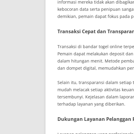
informasi mereka tidak akan dibagika
kebocoran data serta penipuan sanga
demikian, pemain dapat fokus pada 
Transaksi Cepat dan Transpara
Transaksi di bandar togel online ter
Pemain dapat melakukan deposit dan p
dalam hitungan menit. Metode pembaya
dan dompet digital, memudahkan pem
Selain itu, transparansi dalam setia
mudah melacak setiap aktivitas keua
tersembunyi. Kejelasan dalam lapora
terhadap layanan yang diberikan.
Dukungan Layanan Pelanggan P