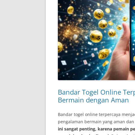
Bandar Togel Online Te
Bermain dengan Aman
Bandar togel online terpercaya menja
pengalaman bermain yang aman dan
ini sangat penting, karena pemain 