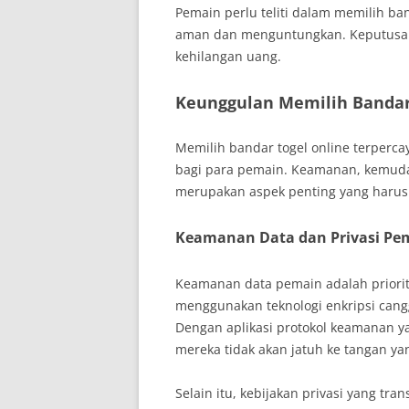
Pemain perlu teliti dalam memilih 
aman dan menguntungkan. Keputusan 
kehilangan uang.
Keunggulan Memilih Bandar
Memilih bandar togel online terperc
bagi para pemain. Keamanan, kemuda
merupakan aspek penting yang harus
Keamanan Data dan Privasi Pe
Keamanan data pemain adalah priorit
menggunakan teknologi enkripsi cangg
Dengan aplikasi protokol keamanan y
mereka tidak akan jatuh ke tangan ya
Selain itu, kebijakan privasi yang 