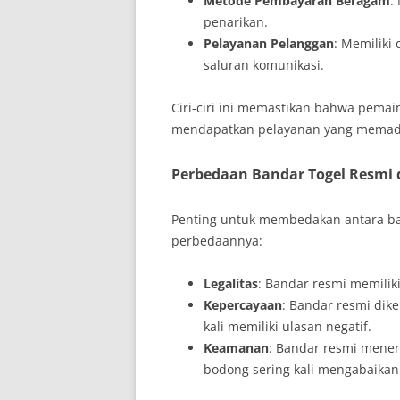
Metode Pembayaran Beragam
:
penarikan.
Pelayanan Pelanggan
: Memiliki
saluran komunikasi.
Ciri-ciri ini memastikan bahwa pema
mendapatkan pelayanan yang memad
Perbedaan Bandar Togel Resmi
Penting untuk membedakan antara ba
perbedaannya:
Legalitas
: Bandar resmi memilik
Kepercayaan
: Bandar resmi dik
kali memiliki ulasan negatif.
Keamanan
: Bandar resmi mene
bodong sering kali mengabaikan