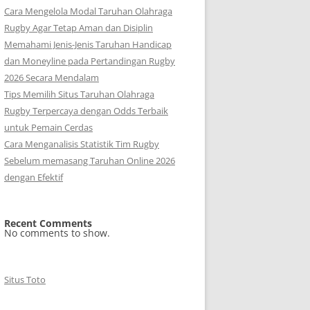
Cara Mengelola Modal Taruhan Olahraga
Rugby Agar Tetap Aman dan Disiplin
Memahami Jenis-Jenis Taruhan Handicap
dan Moneyline pada Pertandingan Rugby
2026 Secara Mendalam
Tips Memilih Situs Taruhan Olahraga
Rugby Terpercaya dengan Odds Terbaik
untuk Pemain Cerdas
Cara Menganalisis Statistik Tim Rugby
Sebelum memasang Taruhan Online 2026
dengan Efektif
Recent Comments
No comments to show.
Situs Toto