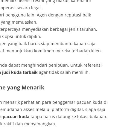
 memiliki lisensi resmi yang diakui, karena ini
perasi secara legal.
dari pengguna lain. Agen dengan reputasi baik
 yang memuaskan.
terpercaya menyediakan berbagai jenis taruhan,
k opsi untuk dipilih.
gen yang baik harus siap membantu kapan saja.
sif menunjukkan komitmen mereka terhadap klien.
 Anda dapat menghindari penipuan. Untuk referensi
judi kuda terbaik
agar tidak salah memilih.
ne yang Menarik
 menarik perhatian para penggemar pacuan kuda di
emudahan akses melalui platform digital, siapa saja
n pacuan kuda
tanpa harus datang ke lokasi balapan.
teraktif dan menyenangkan.