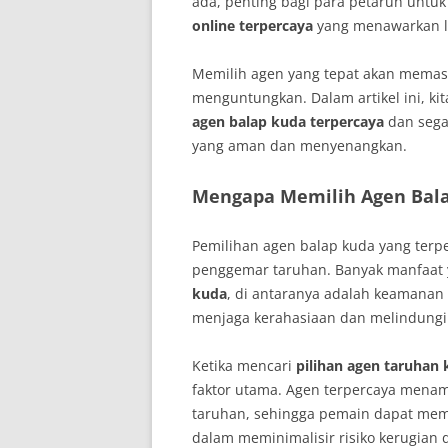
ada, penting bagi para petaruh untu
online terpercaya
yang menawarkan l
Memilih agen yang tepat akan mema
menguntungkan. Dalam artikel ini, ki
agen balap kuda terpercaya
dan sega
yang aman dan menyenangkan.
Mengapa Memilih Agen Bala
Pemilihan agen balap kuda yang terp
penggemar taruhan. Banyak manfaat y
kuda
, di antaranya adalah keamanan
menjaga kerahasiaan dan melindungi 
Ketika mencari
pilihan agen taruhan 
faktor utama. Agen terpercaya menam
taruhan, sehingga pemain dapat memb
dalam meminimalisir risiko kerugian