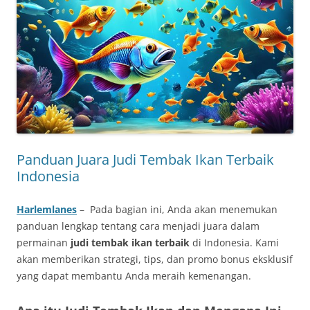
Panduan Juara Judi Tembak Ikan Terbaik
Indonesia
Harlemlanes
– Pada bagian ini, Anda akan menemukan
panduan lengkap tentang cara menjadi juara dalam
permainan
judi tembak ikan terbaik
di Indonesia. Kami
akan memberikan strategi, tips, dan promo bonus eksklusif
yang dapat membantu Anda meraih kemenangan.