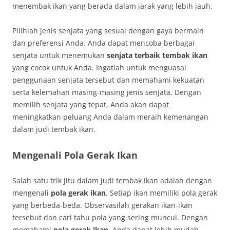
menembak ikan yang berada dalam jarak yang lebih jauh.
Pilihlah jenis senjata yang sesuai dengan gaya bermain
dan preferensi Anda. Anda dapat mencoba berbagai
senjata untuk menemukan
senjata terbaik tembak ikan
yang cocok untuk Anda. Ingatlah untuk menguasai
penggunaan senjata tersebut dan memahami kekuatan
serta kelemahan masing-masing jenis senjata. Dengan
memilih senjata yang tepat, Anda akan dapat
meningkatkan peluang Anda dalam meraih kemenangan
dalam judi tembak ikan.
Mengenali Pola Gerak Ikan
Salah satu trik jitu dalam judi tembak ikan adalah dengan
mengenali
pola gerak ikan
. Setiap ikan memiliki pola gerak
yang berbeda-beda. Observasilah gerakan ikan-ikan
tersebut dan cari tahu pola yang sering muncul. Dengan
memahami
pola gerak ikan
, Anda dapat lebih mudah