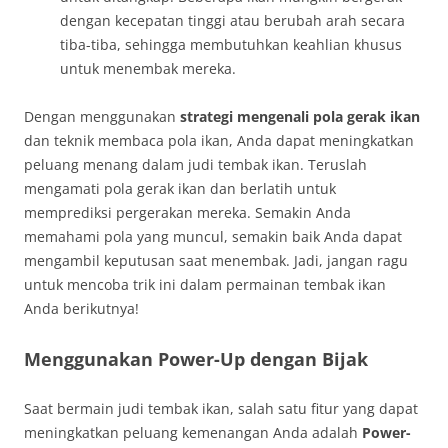
dengan kecepatan tinggi atau berubah arah secara
tiba-tiba, sehingga membutuhkan keahlian khusus
untuk menembak mereka.
Dengan menggunakan
strategi mengenali pola gerak ikan
dan teknik membaca pola ikan, Anda dapat meningkatkan
peluang menang dalam judi tembak ikan. Teruslah
mengamati pola gerak ikan dan berlatih untuk
memprediksi pergerakan mereka. Semakin Anda
memahami pola yang muncul, semakin baik Anda dapat
mengambil keputusan saat menembak. Jadi, jangan ragu
untuk mencoba trik ini dalam permainan tembak ikan
Anda berikutnya!
Menggunakan Power-Up dengan Bijak
Saat bermain judi tembak ikan, salah satu fitur yang dapat
meningkatkan peluang kemenangan Anda adalah
Power-