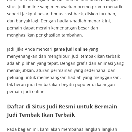
situs judi online yang menawarkan promo-promo menarik
seperti jackpot besar, bonus cashback, diskon taruhan,
dan banyak lagi. Dengan hadiah-hadiah menarik ini,
pemain dapat meraih kemenangan besar dan
menghasilkan penghasilan tambahan.
Jadi, jika Anda mencari
game judi online
yang
menyenangkan dan menghibur, judi tembak ikan terbaik
adalah pilihan yang tepat. Dengan grafis dan animasi yang
menakjubkan, aturan permainan yang sederhana, dan
peluang untuk memenangkan hadiah yang menggiurkan,
tak heran judi tembak ikan begitu populer di kalangan
pemain judi online.
Daftar di Situs Judi Resmi untuk Bermain
Judi Tembak Ikan Terbaik
Pada bagian ini, kami akan membahas langkah-langkah