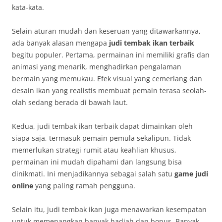
kata-kata.
Selain aturan mudah dan keseruan yang ditawarkannya,
ada banyak alasan mengapa
judi tembak ikan terbaik
begitu populer. Pertama, permainan ini memiliki grafis dan
animasi yang menarik, menghadirkan pengalaman
bermain yang memukau. Efek visual yang cemerlang dan
desain ikan yang realistis membuat pemain terasa seolah-
olah sedang berada di bawah laut.
Kedua, judi tembak ikan terbaik dapat dimainkan oleh
siapa saja, termasuk pemain pemula sekalipun. Tidak
memerlukan strategi rumit atau keahlian khusus,
permainan ini mudah dipahami dan langsung bisa
dinikmati. Ini menjadikannya sebagai salah satu
game judi
online
yang paling ramah pengguna.
Selain itu, judi tembak ikan juga menawarkan kesempatan
untuk memenangkan banyak hadiah dan bonus. Banyak