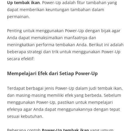
Up tembak ikan
. Power-Up adalah fitur tambahan yang
dapat memberikan keuntungan tambahan dalam
permainan.
Penting untuk menggunakan Power-Up dengan bijak agar
Anda dapat memaksimalkan manfaatnya dan
meningkatkan performa tembakan Anda. Berikut ini adalah
beberapa strategi dan trik untuk menggunakan Power-Up
secara efektif:
Mempelajari Efek dari Setiap Power-Up
Terdapat berbagai jenis Power-Up dalam judi tembak ikan,
dan masing-masing memiliki efek yang berbeda. Sebelum
menggunakan Power-Up, pastikan untuk mempelajari
efeknya agar Anda dapat menggunakannya dengan tepat
sesuai kebutuhan.
Beberapa contoh
Power-Up tembak ikan
yang umum