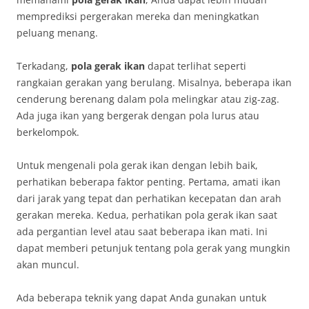
memprediksi pergerakan mereka dan meningkatkan
peluang menang.
Terkadang,
pola gerak ikan
dapat terlihat seperti
rangkaian gerakan yang berulang. Misalnya, beberapa ikan
cenderung berenang dalam pola melingkar atau zig-zag.
Ada juga ikan yang bergerak dengan pola lurus atau
berkelompok.
Untuk mengenali pola gerak ikan dengan lebih baik,
perhatikan beberapa faktor penting. Pertama, amati ikan
dari jarak yang tepat dan perhatikan kecepatan dan arah
gerakan mereka. Kedua, perhatikan pola gerak ikan saat
ada pergantian level atau saat beberapa ikan mati. Ini
dapat memberi petunjuk tentang pola gerak yang mungkin
akan muncul.
Ada beberapa teknik yang dapat Anda gunakan untuk