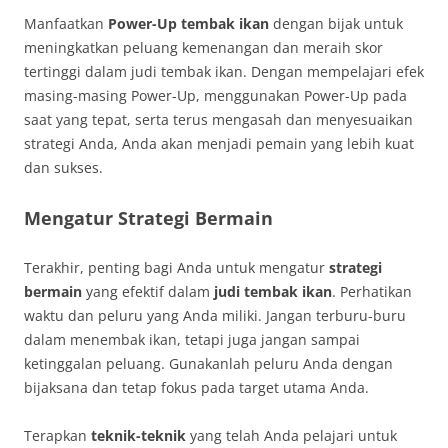
Manfaatkan
Power-Up tembak ikan
dengan bijak untuk
meningkatkan peluang kemenangan dan meraih skor
tertinggi dalam judi tembak ikan. Dengan mempelajari efek
masing-masing Power-Up, menggunakan Power-Up pada
saat yang tepat, serta terus mengasah dan menyesuaikan
strategi Anda, Anda akan menjadi pemain yang lebih kuat
dan sukses.
Mengatur Strategi Bermain
Terakhir, penting bagi Anda untuk mengatur
strategi
bermain
yang efektif dalam
judi tembak ikan
. Perhatikan
waktu dan peluru yang Anda miliki. Jangan terburu-buru
dalam menembak ikan, tetapi juga jangan sampai
ketinggalan peluang. Gunakanlah peluru Anda dengan
bijaksana dan tetap fokus pada target utama Anda.
Terapkan
teknik-teknik
yang telah Anda pelajari untuk