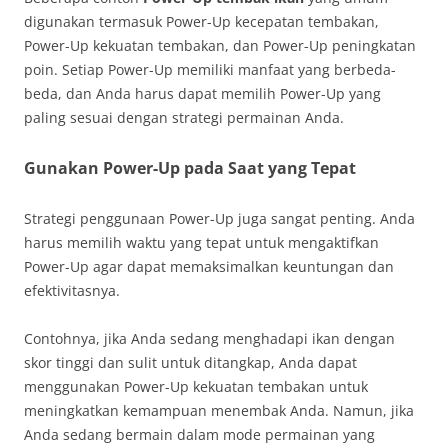
digunakan termasuk Power-Up kecepatan tembakan,
Power-Up kekuatan tembakan, dan Power-Up peningkatan
poin. Setiap Power-Up memiliki manfaat yang berbeda-
beda, dan Anda harus dapat memilih Power-Up yang
paling sesuai dengan strategi permainan Anda.
Gunakan Power-Up pada Saat yang Tepat
Strategi penggunaan Power-Up juga sangat penting. Anda
harus memilih waktu yang tepat untuk mengaktifkan
Power-Up agar dapat memaksimalkan keuntungan dan
efektivitasnya.
Contohnya, jika Anda sedang menghadapi ikan dengan
skor tinggi dan sulit untuk ditangkap, Anda dapat
menggunakan Power-Up kekuatan tembakan untuk
meningkatkan kemampuan menembak Anda. Namun, jika
Anda sedang bermain dalam mode permainan yang