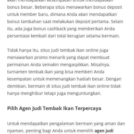
bonus besar. Beberapa situs menawarkan bonus deposit
untuk member baru, dimana Anda akan mendapatkan
bonus tambahan saat melakukan deposit pertama. Selain
itu, ada juga bonus cashback yang memberikan Anda
persentase kembali dari total kerugian selama bermain.
Tidak hanya itu, situs judi tembak ikan online juga
menawarkan promo menarik yang dapat membuat
permainan Anda semakin mengasyikkan. Misalnya,
turnamen tembak ikan yang bisa memberi Anda
kesempatan untuk memenangkan hadiah besar. Dengan
demikian, bermain di situs judi tembak ikan online tidak
hanya menghibur tetapi juga menguntungkan.
Pilih Agen Judi Tembak Ikan Terpercaya
Untuk mendapatkan pengalaman bermain yang aman dan
nyaman, penting bagi Anda untuk memilih
agen judi