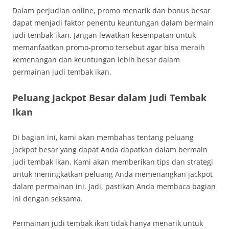
Dalam perjudian online, promo menarik dan bonus besar
dapat menjadi faktor penentu keuntungan dalam bermain
judi tembak ikan. Jangan lewatkan kesempatan untuk
memanfaatkan promo-promo tersebut agar bisa meraih
kemenangan dan keuntungan lebih besar dalam
permainan judi tembak ikan.
Peluang Jackpot Besar dalam Judi Tembak
Ikan
Di bagian ini, kami akan membahas tentang peluang
jackpot besar yang dapat Anda dapatkan dalam bermain
judi tembak ikan. Kami akan memberikan tips dan strategi
untuk meningkatkan peluang Anda memenangkan jackpot
dalam permainan ini. Jadi, pastikan Anda membaca bagian
ini dengan seksama.
Permainan judi tembak ikan tidak hanya menarik untuk