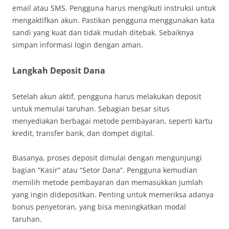
email atau SMS. Pengguna harus mengikuti instruksi untuk
mengaktifkan akun. Pastikan pengguna menggunakan kata
sandi yang kuat dan tidak mudah ditebak. Sebaiknya
simpan informasi login dengan aman.
Langkah Deposit Dana
Setelah akun aktif, pengguna harus melakukan deposit
untuk memulai taruhan. Sebagian besar situs
menyediakan berbagai metode pembayaran, seperti kartu
kredit, transfer bank, dan dompet digital.
Biasanya, proses deposit dimulai dengan mengunjungi
bagian “Kasir” atau “Setor Dana”. Pengguna kemudian
memilih metode pembayaran dan memasukkan jumlah
yang ingin didepositkan. Penting untuk memeriksa adanya
bonus penyetoran, yang bisa meningkatkan modal
taruhan.