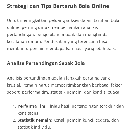
Strategi dan Tips Bertaruh Bola Online
Untuk meningkatkan peluang sukses dalam taruhan bola
online, penting untuk memperhatikan analisis
pertandingan, pengelolaan modal, dan menghindari
kesalahan umum. Pendekatan yang terencana bisa
membantu pemain mendapatkan hasil yang lebih baik.
Analisa Pertandingan Sepak Bola
Analisis pertandingan adalah langkah pertama yang
krusial. Pemain harus mempertimbangkan berbagai faktor
seperti performa tim, statistik pemain, dan kondisi cuaca.
Performa Tim
: Tinjau hasil pertandingan terakhir dan
konsistensi.
Statistik Pemain
: Kenali pemain kunci, cedera, dan
statistik individu.