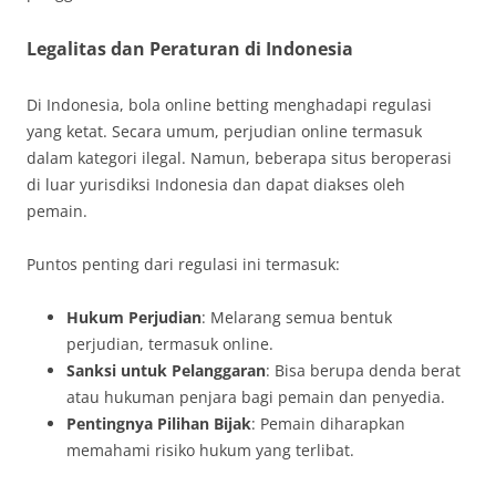
Legalitas dan Peraturan di Indonesia
Di Indonesia, bola online betting menghadapi regulasi
yang ketat. Secara umum, perjudian online termasuk
dalam kategori ilegal. Namun, beberapa situs beroperasi
di luar yurisdiksi Indonesia dan dapat diakses oleh
pemain.
Puntos penting dari regulasi ini termasuk:
Hukum Perjudian
: Melarang semua bentuk
perjudian, termasuk online.
Sanksi untuk Pelanggaran
: Bisa berupa denda berat
atau hukuman penjara bagi pemain dan penyedia.
Pentingnya Pilihan Bijak
: Pemain diharapkan
memahami risiko hukum yang terlibat.