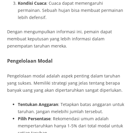
Kondisi Cuaca
: Cuaca dapat memengaruhi
permainan. Sebuah hujan bisa membuat permainan
lebih defensif.
Dengan mengumpulkan informasi ini, pemain dapat
membuat keputusan yang lebih informasi dalam
penempatan taruhan mereka.
Pengelolaan Modal
Pengelolaan modal adalah aspek penting dalam taruhan
yang sukses. Memiliki strategi yang jelas tentang berapa
banyak uang yang akan dipertaruhkan sangat diperlukan.
Tentukan Anggaran
: Tetapkan batas anggaran untuk
taruhan. Jangan melebihi jumlah tersebut.
Pilih Persentase
: Rekomendasi umum adalah
mempertaruhkan hanya 1-5% dari total modal untuk
setiap taruhan.