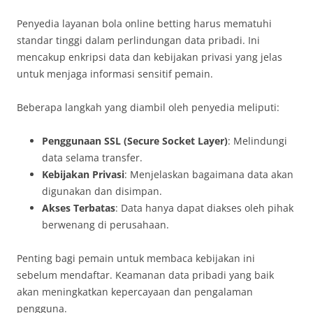
Penyedia layanan bola online betting harus mematuhi
standar tinggi dalam perlindungan data pribadi. Ini
mencakup enkripsi data dan kebijakan privasi yang jelas
untuk menjaga informasi sensitif pemain.
Beberapa langkah yang diambil oleh penyedia meliputi:
Penggunaan SSL (Secure Socket Layer)
: Melindungi
data selama transfer.
Kebijakan Privasi
: Menjelaskan bagaimana data akan
digunakan dan disimpan.
Akses Terbatas
: Data hanya dapat diakses oleh pihak
berwenang di perusahaan.
Penting bagi pemain untuk membaca kebijakan ini
sebelum mendaftar. Keamanan data pribadi yang baik
akan meningkatkan kepercayaan dan pengalaman
pengguna.