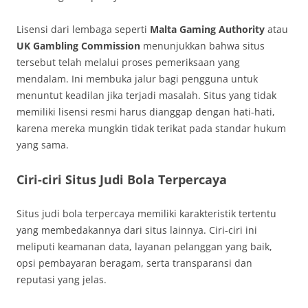
Lisensi dari lembaga seperti
Malta Gaming Authority
atau
UK Gambling Commission
menunjukkan bahwa situs
tersebut telah melalui proses pemeriksaan yang
mendalam. Ini membuka jalur bagi pengguna untuk
menuntut keadilan jika terjadi masalah. Situs yang tidak
memiliki lisensi resmi harus dianggap dengan hati-hati,
karena mereka mungkin tidak terikat pada standar hukum
yang sama.
Ciri-ciri Situs Judi Bola Terpercaya
Situs judi bola terpercaya memiliki karakteristik tertentu
yang membedakannya dari situs lainnya. Ciri-ciri ini
meliputi keamanan data, layanan pelanggan yang baik,
opsi pembayaran beragam, serta transparansi dan
reputasi yang jelas.