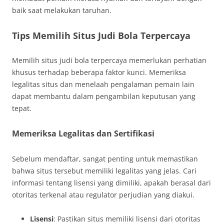
baik saat melakukan taruhan.
Tips Memilih Situs Judi Bola Terpercaya
Memilih situs judi bola terpercaya memerlukan perhatian
khusus terhadap beberapa faktor kunci. Memeriksa
legalitas situs dan menelaah pengalaman pemain lain
dapat membantu dalam pengambilan keputusan yang
tepat.
Memeriksa Legalitas dan Sertifikasi
Sebelum mendaftar, sangat penting untuk memastikan
bahwa situs tersebut memiliki legalitas yang jelas. Cari
informasi tentang lisensi yang dimiliki, apakah berasal dari
otoritas terkenal atau regulator perjudian yang diakui.
Lisensi
: Pastikan situs memiliki lisensi dari otoritas