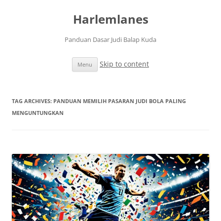
Harlemlanes
Panduan Dasar Judi Balap Kuda
Skip to content
Menu
TAG ARCHIVES:
PANDUAN MEMILIH PASARAN JUDI BOLA PALING
MENGUNTUNGKAN