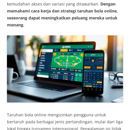
kemudahan akses dan variasi yang ditawarkan.
Dengan
memahami cara kerja dan strategi taruhan bola online,
seseorang dapat meningkatkan peluang mereka untuk
menang.
Taruhan bola online mengizinkan pengguna untuk
bertaruh pada berbagai jenis pertandingan, mulai dari liga
lokal hingga turnamen internasional. Pengalaman ini tidak