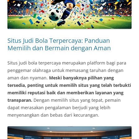
Situs Judi Bola Terpercaya: Panduan
Memilih dan Bermain dengan Aman
Situs judi bola terpercaya merupakan platform bagi para
penggemar olahraga untuk memasang taruhan dengan
aman dan nyaman.
Meski banyaknya pilihan yang
tersedia, penting untuk memilih situs yang telah terbukti
memiliki reputasi baik dan memberikan layanan yang
transparan.
Dengan memilih situs yang tepat, pemain
dapat merasakan pengalaman berjudi yang lebih
menyenangkan dan bebas dari kecurangan.