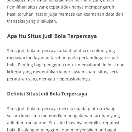
Pemilihan situs yang tepat tidak hanya mempengaruhi
hasil taruhan, tetapi juga memastikan keamanan data dan
transaksi yang dilakukan.
Apa Itu Situs Judi Bola Terpercaya
Situs judi bola terpercaya adalah platform online yang
menawarkan layanan taruhan pada pertandingan sepak
bola. Penting bagi pengguna untuk memahami definisi dan
kriteria yang menentukan kepercayaan suatu situs, serta
peraturan yang mengatur operasionalnya.
Definisi Situs Judi Bola Terpercaya
Situs judi bola terpercaya merujuk pada platform yang
secara konsisten memberikan pengalaman taruhan yang
adil dan transparan. Situs ini biasanya memiliki reputasi
baik di kalangan pengguna dan menyediakan berbagai