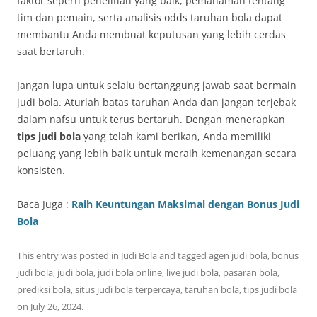
faktor seperti penelitian yang baik, pemahaman tentang
tim dan pemain, serta analisis odds taruhan bola dapat
membantu Anda membuat keputusan yang lebih cerdas
saat bertaruh.
Jangan lupa untuk selalu bertanggung jawab saat bermain
judi bola. Aturlah batas taruhan Anda dan jangan terjebak
dalam nafsu untuk terus bertaruh. Dengan menerapkan
tips judi bola
yang telah kami berikan, Anda memiliki
peluang yang lebih baik untuk meraih kemenangan secara
konsisten.
Baca Juga :
Raih Keuntungan Maksimal dengan Bonus Judi
Bola
This entry was posted in
Judi Bola
and tagged
agen judi bola
,
bonus
judi bola
,
judi bola
,
judi bola online
,
live judi bola
,
pasaran bola
,
prediksi bola
,
situs judi bola terpercaya
,
taruhan bola
,
tips judi bola
on
July 26, 2024
.