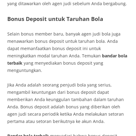
yang ditawarkan oleh agen judi sebelum Anda bergabung.
Bonus Deposit untuk Taruhan Bola
Selain bonus member baru, banyak agen judi bola juga
menawarkan bonus deposit untuk taruhan bola. Anda
dapat memanfaatkan bonus deposit ini untuk
meningkatkan modal taruhan Anda. Temukan
bandar bola
terbaik
yang menyediakan bonus deposit yang
menguntungkan.
Jika Anda adalah seorang penjudi bola yang serius,
mengambil keuntungan dari bonus deposit dapat
memberikan Anda keunggulan tambahan dalam taruhan
Anda. Bonus deposit adalah bonus yang diberikan oleh
agen judi secara periodik ketika Anda melakukan setoran
pertama atau setoran berikutnya ke akun Anda.
Bandar bola terbaik
menyadari bahwa bonus deposit