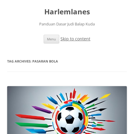
Harlemlanes
Panduan Dasar Judi Balap Kuda
Skip to content
Menu
TAG ARCHIVES:
PASARAN BOLA