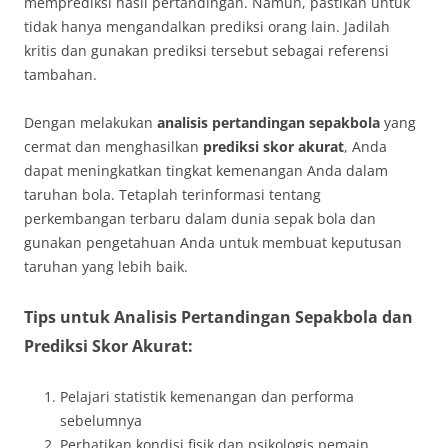
memprediksi hasil pertandingan. Namun, pastikan untuk
tidak hanya mengandalkan prediksi orang lain. Jadilah
kritis dan gunakan prediksi tersebut sebagai referensi
tambahan.
Dengan melakukan
analisis pertandingan sepakbola
yang
cermat dan menghasilkan
prediksi skor akurat
, Anda
dapat meningkatkan tingkat kemenangan Anda dalam
taruhan bola. Tetaplah terinformasi tentang
perkembangan terbaru dalam dunia sepak bola dan
gunakan pengetahuan Anda untuk membuat keputusan
taruhan yang lebih baik.
Tips untuk Analisis Pertandingan Sepakbola dan
Prediksi Skor Akurat:
Pelajari statistik kemenangan dan performa
sebelumnya
Perhatikan kondisi fisik dan psikologis pemain