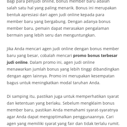
Bagi para penjudi online, bonus member baru adalah
salah satu hal yang paling menarik. Bonus ini merupakan
bentuk apresiasi dari agen judi online kepada para
member baru yang bergabung. Dengan adanya bonus
member baru, pemain dapat merasakan pengalaman
bermain yang lebih seru dan menguntungkan.
Jika Anda mencari agen judi online dengan bonus member
baru yang besar, cobalah mencari
promo bonus terbesar
judi online
. Dalam promo ini, agen judi online
menawarkan jumlah bonus yang lebih tinggi dibandingkan
dengan agen lainnya. Promo ini merupakan kesempatan
bagus untuk meningkatkan modal taruhan Anda.
Di samping itu, pastikan juga untuk memperhatikan syarat
dan ketentuan yang berlaku. Sebelum mengklaim bonus
member baru, pastikan Anda memahami syarat-syaratnya
agar Anda dapat mengoptimalkan penggunaannya. Cari
agen yang memiliki syarat yang fair dan tidak terlalu rumit.