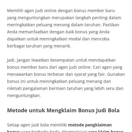
Memilih agen judi online dengan bonus member baru
yang menguntungkan merupakan langkah penting dalam
meningkatkan peluang menang dalam taruhan. Pastikan
Anda memanfaatkan dengan baik bonus yang Anda
dapatkan untuk meningkatkan modal dan mencoba
berbagai taruhan yang menarik.
Jadi, jangan lewatkan kesempatan untuk mendapatkan
bonus member baru dari agen judi online. Cari agen yang
menawarkan bonus terbesar dan syarat yang fair. Gunakan
bonus ini untuk meningkatkan peluang menang dan
nikmati pengalaman bermain taruhan yang lebih seru dan
menguntungkan.
Metode untuk Mengklaim Bonus Judi Bola
Setiap agen judi bola memiliki
metode pengklaiman
bonus
yang berbeda-beda. Mempelajari
cara klaim bonus