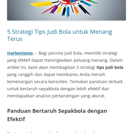
5 Strategi Tips Judi Bola untuk Menang
Terus
Harlemlanes
– Bagi pecinta judi bola, memiliki strategi
yang efektif dapat meningkatkan peluang menang. Dalam
artikel ini, kami akan membagikan 5 strategi
tips judi bola
yang canggih dan dapat membantu Anda meraih
kemenangan secara konsisten. Temukan panduan terbaik
untuk bertaruh sepakbola dengan lebih efektif dan
mendapatkan analisis pertandingan yang akurat.
Panduan Bertaruh Sepakbola dengan
Efektif