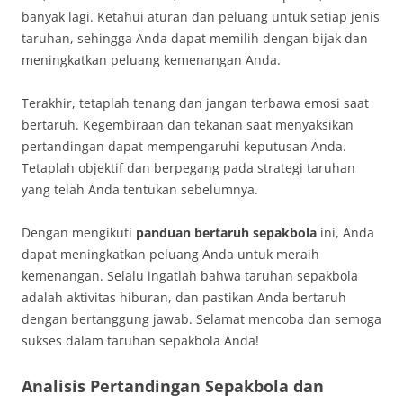
banyak lagi. Ketahui aturan dan peluang untuk setiap jenis
taruhan, sehingga Anda dapat memilih dengan bijak dan
meningkatkan peluang kemenangan Anda.
Terakhir, tetaplah tenang dan jangan terbawa emosi saat
bertaruh. Kegembiraan dan tekanan saat menyaksikan
pertandingan dapat mempengaruhi keputusan Anda.
Tetaplah objektif dan berpegang pada strategi taruhan
yang telah Anda tentukan sebelumnya.
Dengan mengikuti
panduan bertaruh sepakbola
ini, Anda
dapat meningkatkan peluang Anda untuk meraih
kemenangan. Selalu ingatlah bahwa taruhan sepakbola
adalah aktivitas hiburan, dan pastikan Anda bertaruh
dengan bertanggung jawab. Selamat mencoba dan semoga
sukses dalam taruhan sepakbola Anda!
Analisis Pertandingan Sepakbola dan