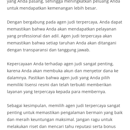
yang Anda pasang, sehingga meningkatkan peluang Anda
untuk mendapatkan kemenangan lebih besar.
Dengan bergabung pada agen judi terpercaya, Anda dapat
memastikan bahwa Anda akan mendapatkan pelayanan
yang professional dan adil. Agen judi terpercaya akan
memastikan bahwa setiap taruhan Anda akan ditangani
dengan transparansi dan tanggung jawab.
Kepercayaan Anda terhadap agen judi sangat penting,
karena Anda akan membuka akun dan menyetor dana ke
dalamnya. Pastikan bahwa agen judi yang Anda pilih
memiliki lisensi resmi dan telah terbukti memberikan
layanan yang terpercaya kepada para membernya.
Sebagai kesimpulan, memilih agen judi terpercaya sangat
penting untuk memastikan pengalaman bermain yang baik
dan meraih keuntungan maksimal. Jangan ragu untuk
melakukan riset dan mencari tahu reputasi serta bonus