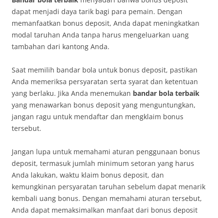
dapat menjadi daya tarik bagi para pemain. Dengan
memanfaatkan bonus deposit, Anda dapat meningkatkan
modal taruhan Anda tanpa harus mengeluarkan uang
tambahan dari kantong Anda.
Saat memilih bandar bola untuk bonus deposit, pastikan
Anda memeriksa persyaratan serta syarat dan ketentuan
yang berlaku. Jika Anda menemukan
bandar bola terbaik
yang menawarkan bonus deposit yang menguntungkan,
jangan ragu untuk mendaftar dan mengklaim bonus
tersebut.
Jangan lupa untuk memahami aturan penggunaan bonus
deposit, termasuk jumlah minimum setoran yang harus
Anda lakukan, waktu klaim bonus deposit, dan
kemungkinan persyaratan taruhan sebelum dapat menarik
kembali uang bonus. Dengan memahami aturan tersebut,
Anda dapat memaksimalkan manfaat dari bonus deposit