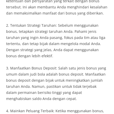
ketentuan dan persyaratan yang terkait dengan bonus
tersebut. Ini akan membantu Anda menghindari kesalahan
dan memaksimalkan manfaat dari bonus yang diberikan.
2. Tentukan Strategi Taruhan: Sebelum menggunakan
bonus, tetapkan strategi taruhan Anda. Pahami jenis
taruhan yang ingin Anda pasang, fokus pada tim atau liga
tertentu, dan tetap bijak dalam mengelola modal Anda.
Dengan strategi yang jelas, Anda dapat menggunakan
bonus dengan lebih efektif.
3. Manfaatkan Bonus Deposit: Salah satu jenis bonus yang
umum dalam judi bola adalah bonus deposit. Manfaatkan
bonus deposit dengan bijak untuk meningkatkan jumlah
taruhan Anda. Namun, pastikan untuk tidak terjebak
dalam permainan berisiko tinggi yang dapat
menghabiskan saldo Anda dengan cepat.
4. Mainkan Peluang Terbaik: Ketika menggunakan bonus,