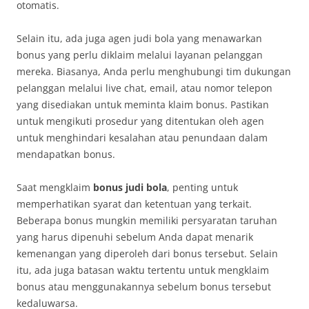
otomatis.
Selain itu, ada juga agen judi bola yang menawarkan
bonus yang perlu diklaim melalui layanan pelanggan
mereka. Biasanya, Anda perlu menghubungi tim dukungan
pelanggan melalui live chat, email, atau nomor telepon
yang disediakan untuk meminta klaim bonus. Pastikan
untuk mengikuti prosedur yang ditentukan oleh agen
untuk menghindari kesalahan atau penundaan dalam
mendapatkan bonus.
Saat mengklaim
bonus judi bola
, penting untuk
memperhatikan syarat dan ketentuan yang terkait.
Beberapa bonus mungkin memiliki persyaratan taruhan
yang harus dipenuhi sebelum Anda dapat menarik
kemenangan yang diperoleh dari bonus tersebut. Selain
itu, ada juga batasan waktu tertentu untuk mengklaim
bonus atau menggunakannya sebelum bonus tersebut
kedaluwarsa.