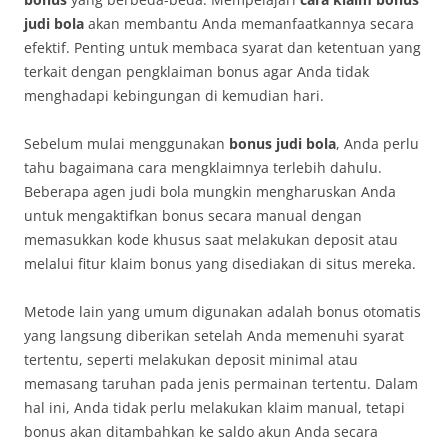
judi bola
akan membantu Anda memanfaatkannya secara
efektif. Penting untuk membaca syarat dan ketentuan yang
terkait dengan pengklaiman bonus agar Anda tidak
menghadapi kebingungan di kemudian hari.
Sebelum mulai menggunakan
bonus judi bola
, Anda perlu
tahu bagaimana cara mengklaimnya terlebih dahulu.
Beberapa agen judi bola mungkin mengharuskan Anda
untuk mengaktifkan bonus secara manual dengan
memasukkan kode khusus saat melakukan deposit atau
melalui fitur klaim bonus yang disediakan di situs mereka.
Metode lain yang umum digunakan adalah bonus otomatis
yang langsung diberikan setelah Anda memenuhi syarat
tertentu, seperti melakukan deposit minimal atau
memasang taruhan pada jenis permainan tertentu. Dalam
hal ini, Anda tidak perlu melakukan klaim manual, tetapi
bonus akan ditambahkan ke saldo akun Anda secara