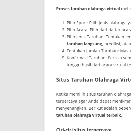
Proses taruhan olahraga virtual
melib
Pilih Sport: Pilih jenis olahraga
Pilih Acara: Pilih dari daftar aca
Pilih Jenis Taruhan: Tentukan je
taruhan langsung
, prediksi, ata
Tentukan Jumlah Taruhan: Masu
Konfirmasi Taruhan: Periksa sem
tunggu hasil dari acara virtual t
Situs Taruhan Olahraga Virt
Ketika memilih situs taruhan olahraga 
terpercaya agar Anda dapat menikma
menyenangkan. Berikut adalah bebera
taruhan olahraga virtual terbaik
.
Ciri-ciri situs terpercaya