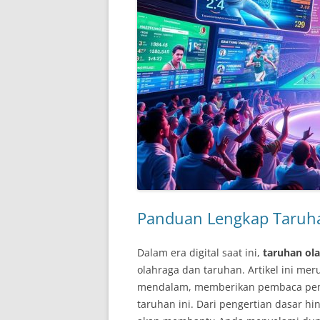
Panduan Lengkap Taruha
Dalam era digital saat ini,
taruhan ola
olahraga dan taruhan. Artikel ini me
mendalam, memberikan pembaca pem
taruhan ini. Dari pengertian dasar h