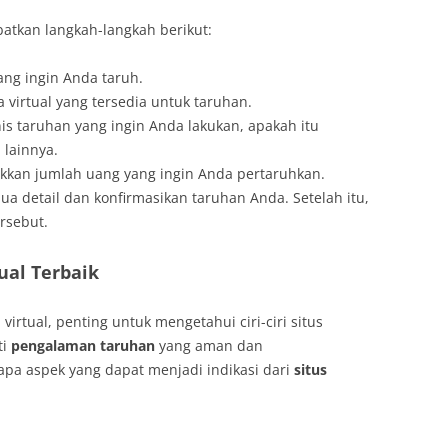
atkan langkah-langkah berikut:
 yang ingin Anda taruh.
ra virtual yang tersedia untuk taruhan.
nis taruhan yang ingin Anda lakukan, apakah itu
u lainnya.
kkan jumlah uang yang ingin Anda pertaruhkan.
ua detail dan konfirmasikan taruhan Anda. Setelah itu,
ersebut.
ual Terbaik
virtual, penting untuk mengetahui ciri-ciri situs
ti
pengalaman taruhan
yang aman dan
pa aspek yang dapat menjadi indikasi dari
situs