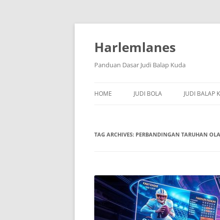
Harlemlanes
Panduan Dasar Judi Balap Kuda
HOME
JUDI BOLA
JUDI BALAP 
TAG ARCHIVES:
PERBANDINGAN TARUHAN OLA