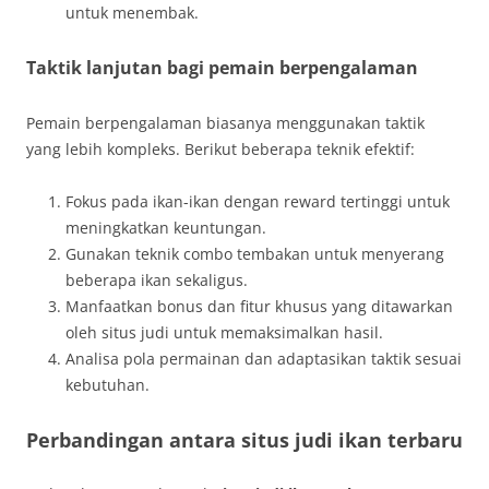
untuk menembak.
Taktik lanjutan bagi pemain berpengalaman
Pemain berpengalaman biasanya menggunakan taktik
yang lebih kompleks. Berikut beberapa teknik efektif:
Fokus pada ikan-ikan dengan reward tertinggi untuk
meningkatkan keuntungan.
Gunakan teknik combo tembakan untuk menyerang
beberapa ikan sekaligus.
Manfaatkan bonus dan fitur khusus yang ditawarkan
oleh situs judi untuk memaksimalkan hasil.
Analisa pola permainan dan adaptasikan taktik sesuai
kebutuhan.
Perbandingan antara situs judi ikan terbaru