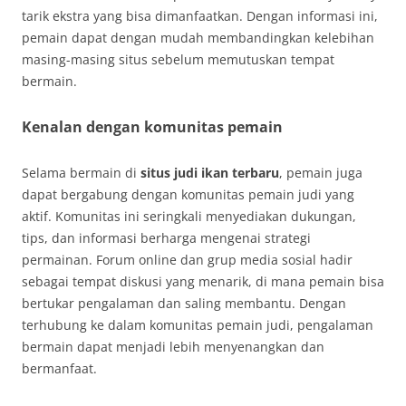
tarik ekstra yang bisa dimanfaatkan. Dengan informasi ini,
pemain dapat dengan mudah membandingkan kelebihan
masing-masing situs sebelum memutuskan tempat
bermain.
Kenalan dengan komunitas pemain
Selama bermain di
situs judi ikan terbaru
, pemain juga
dapat bergabung dengan komunitas pemain judi yang
aktif. Komunitas ini seringkali menyediakan dukungan,
tips, dan informasi berharga mengenai strategi
permainan. Forum online dan grup media sosial hadir
sebagai tempat diskusi yang menarik, di mana pemain bisa
bertukar pengalaman dan saling membantu. Dengan
terhubung ke dalam komunitas pemain judi, pengalaman
bermain dapat menjadi lebih menyenangkan dan
bermanfaat.