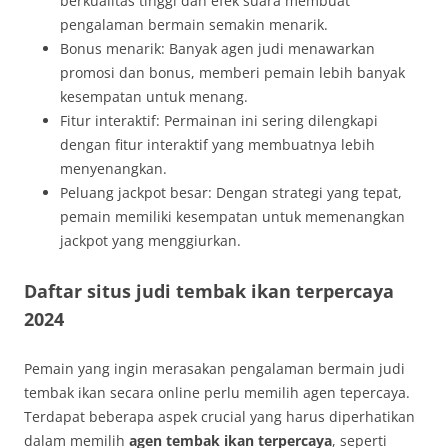
berkualitas tinggi dan efek suara membuat
pengalaman bermain semakin menarik.
Bonus menarik: Banyak agen judi menawarkan
promosi dan bonus, memberi pemain lebih banyak
kesempatan untuk menang.
Fitur interaktif: Permainan ini sering dilengkapi
dengan fitur interaktif yang membuatnya lebih
menyenangkan.
Peluang jackpot besar: Dengan strategi yang tepat,
pemain memiliki kesempatan untuk memenangkan
jackpot yang menggiurkan.
Daftar situs judi tembak ikan terpercaya
2024
Pemain yang ingin merasakan pengalaman bermain judi
tembak ikan secara online perlu memilih agen tepercaya.
Terdapat beberapa aspek crucial yang harus diperhatikan
dalam memilih
agen tembak ikan terpercaya
, seperti