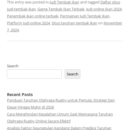
This entry was posted in
Judi Tembak Ikan
and tagged
Daftar situs
judi tembak ikan
,
Game Tembak Ikan Terbaik
,
Judi online Ikan 2024
,
Penembak ikan online terbaik
,
Permainan Judi Tembak Ikan
,
Platform judi online 2024
,
Situs taruhan tembak ikan
on
November
7, 2024
.
Search
Search
Recent Posts
Panduan Taruhan Olahraga Rugby untuk Pemula: Strategi Dari
Dasar Hingga Mahir di 2026
Cara Menghindari Kesalahan Umum Saat Memasang Taruhan
Olahraga Rugby Online Secara Efektif
Analisis Faktor Keunggulan Kandang Dalam Prediksi Taruhan