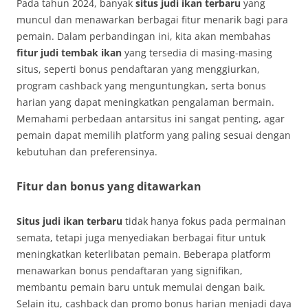
Pada tahun 2024, banyak
situs judi ikan terbaru
yang
muncul dan menawarkan berbagai fitur menarik bagi para
pemain. Dalam perbandingan ini, kita akan membahas
fitur judi tembak ikan
yang tersedia di masing-masing
situs, seperti bonus pendaftaran yang menggiurkan,
program cashback yang menguntungkan, serta bonus
harian yang dapat meningkatkan pengalaman bermain.
Memahami perbedaan antarsitus ini sangat penting, agar
pemain dapat memilih platform yang paling sesuai dengan
kebutuhan dan preferensinya.
Fitur dan bonus yang ditawarkan
Situs judi ikan terbaru
tidak hanya fokus pada permainan
semata, tetapi juga menyediakan berbagai fitur untuk
meningkatkan keterlibatan pemain. Beberapa platform
menawarkan bonus pendaftaran yang signifikan,
membantu pemain baru untuk memulai dengan baik.
Selain itu, cashback dan promo bonus harian menjadi daya