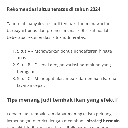
Rekomendasi situs teratas di tahun 2024
Tahun ini, banyak situs judi tembak ikan menawarkan
berbagai bonus dan promosi menarik. Berikut adalah
beberapa rekomendasi situs judi teratas:
Situs A – Menawarkan bonus pendaftaran hingga
100%.
Situs B – Dikenal dengan variasi permainan yang
beragam.
Situs C – Mendapat ulasan baik dari pemain karena
layanan cepat.
Tips menang judi tembak ikan yang efektif
Pemain judi tembak ikan dapat meningkatkan peluang
kemenangan mereka dengan memahami
strategi bermain
dan taktik judi ikan yang tepat. Baik pemula maupun