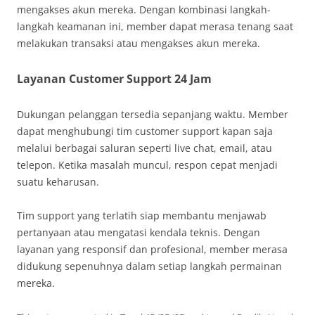
mengakses akun mereka. Dengan kombinasi langkah-
langkah keamanan ini, member dapat merasa tenang saat
melakukan transaksi atau mengakses akun mereka.
Layanan Customer Support 24 Jam
Dukungan pelanggan tersedia sepanjang waktu. Member
dapat menghubungi tim customer support kapan saja
melalui berbagai saluran seperti live chat, email, atau
telepon. Ketika masalah muncul, respon cepat menjadi
suatu keharusan.
Tim support yang terlatih siap membantu menjawab
pertanyaan atau mengatasi kendala teknis. Dengan
layanan yang responsif dan profesional, member merasa
didukung sepenuhnya dalam setiap langkah permainan
mereka.