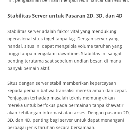
ini, pengalaman bermain menjadi lebih lancar dan efisien.
Stabilitas Server untuk Pasaran 2D, 3D, dan 4D
Stabilitas server adalah faktor vital yang mendukung
operasional situs togel tanpa lag. Dengan server yang
handal, situs ini dapat mengelola volume taruhan yang
tinggi tanpa mengalami downtime. Stabilitas ini sangat
penting terutama saat sebelum undian besar, di mana
banyak pemain aktif.
Situs dengan server stabil memberikan kepercayaan
kepada pemain bahwa transaksi mereka aman dan cepat.
Penjagaan terhadap masalah teknis memungkinkan
mereka untuk berfokus pada permainan tanpa khawatir
akan kehilangan informasi atau akses. Dengan pasaran 2D,
3D, dan 4D, penting bagi server untuk dapat menangani
berbagai jenis taruhan secara bersamaan.