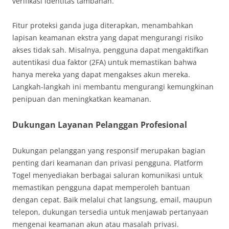
verifikasi identitas tambahan.
Fitur proteksi ganda juga diterapkan, menambahkan
lapisan keamanan ekstra yang dapat mengurangi risiko
akses tidak sah. Misalnya, pengguna dapat mengaktifkan
autentikasi dua faktor (2FA) untuk memastikan bahwa
hanya mereka yang dapat mengakses akun mereka.
Langkah-langkah ini membantu mengurangi kemungkinan
penipuan dan meningkatkan keamanan.
Dukungan Layanan Pelanggan Profesional
Dukungan pelanggan yang responsif merupakan bagian
penting dari keamanan dan privasi pengguna. Platform
Togel menyediakan berbagai saluran komunikasi untuk
memastikan pengguna dapat memperoleh bantuan
dengan cepat. Baik melalui chat langsung, email, maupun
telepon, dukungan tersedia untuk menjawab pertanyaan
mengenai keamanan akun atau masalah privasi.