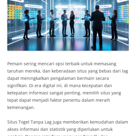
Pemain sering mencari opsi terbaik untuk memasang
taruhan mereka, dan keberadaan situs yang bebas dari lag
dapat meningkatkan pengalaman bermain secara
signifikan. Di era digital ini, di mana kecepatan dan
ketepatan informasi sangat penting, memilih situs yang
tepat dapat menjadi faktor penentu dalam meraih
kemenangan.
Situs Togel Tanpa Lag juga memberikan kemudahan dalam
akses informasi dan statistik yang diperlukan untuk