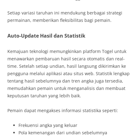
Setiap variasi taruhan ini mendukung berbagai strategi
permainan, memberikan fleksibilitas bagi pemain.
Auto-Update Hasil dan Statistik
Kemajuan teknologi memungkinkan platform Togel untuk
menawarkan pembaruan hasil secara otomatis dan real-
time. Setelah setiap undian, hasil langsung dikirimkan ke
pengguna melalui aplikasi atau situs web. Statistik lengkap
tentang hasil sebelumnya dan tren angka juga tersedia,
memudahkan pemain untuk menganalisis dan membuat
keputusan taruhan yang lebih baik.
Pemain dapat mengakses informasi statistika seperti:
Frekuensi angka yang keluar
Pola kemenangan dari undian sebelumnya