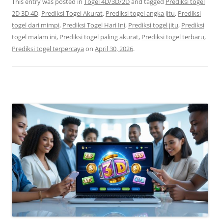
This entry was posted in
Togel 4D/3D/2D
and tagged
Prediksi togel
2D 3D 4D
,
Prediksi Togel Akurat
,
Prediksi togel angka jitu
,
Prediksi
togel dari mimpi
,
Prediksi Togel Hari Ini
,
Prediksi togel jitu
,
Prediksi
togel malam ini
,
Prediksi togel paling akurat
,
Prediksi togel terbaru
,
Prediksi togel terpercaya
on
April 30, 2026
.