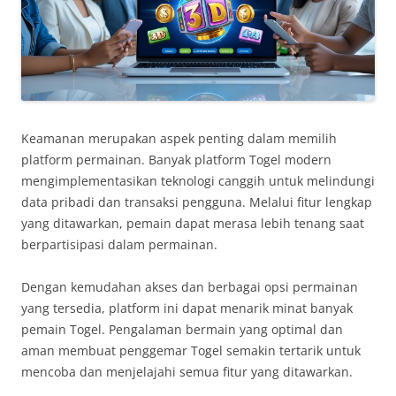
Keamanan merupakan aspek penting dalam memilih
platform permainan. Banyak platform Togel modern
mengimplementasikan teknologi canggih untuk melindungi
data pribadi dan transaksi pengguna. Melalui fitur lengkap
yang ditawarkan, pemain dapat merasa lebih tenang saat
berpartisipasi dalam permainan.
Dengan kemudahan akses dan berbagai opsi permainan
yang tersedia, platform ini dapat menarik minat banyak
pemain Togel. Pengalaman bermain yang optimal dan
aman membuat penggemar Togel semakin tertarik untuk
mencoba dan menjelajahi semua fitur yang ditawarkan.