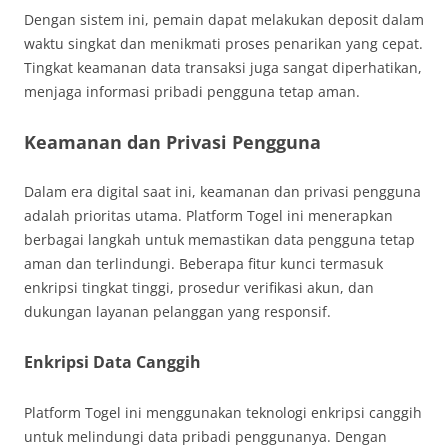
Dengan sistem ini, pemain dapat melakukan deposit dalam
waktu singkat dan menikmati proses penarikan yang cepat.
Tingkat keamanan data transaksi juga sangat diperhatikan,
menjaga informasi pribadi pengguna tetap aman.
Keamanan dan Privasi Pengguna
Dalam era digital saat ini, keamanan dan privasi pengguna
adalah prioritas utama. Platform Togel ini menerapkan
berbagai langkah untuk memastikan data pengguna tetap
aman dan terlindungi. Beberapa fitur kunci termasuk
enkripsi tingkat tinggi, prosedur verifikasi akun, dan
dukungan layanan pelanggan yang responsif.
Enkripsi Data Canggih
Platform Togel ini menggunakan teknologi enkripsi canggih
untuk melindungi data pribadi penggunanya. Dengan