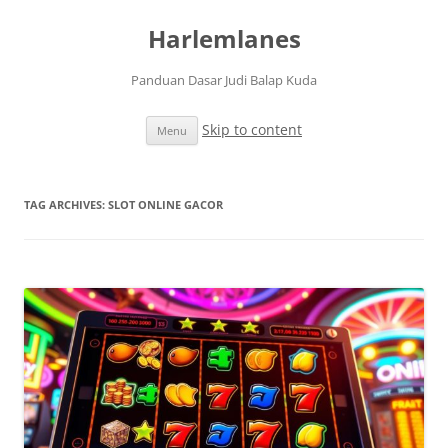
Harlemlanes
Panduan Dasar Judi Balap Kuda
Skip to content
Menu
TAG ARCHIVES:
SLOT ONLINE GACOR