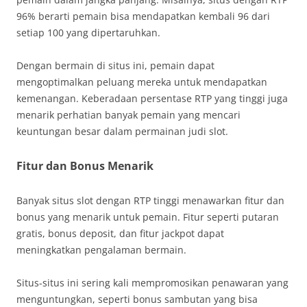
96% berarti pemain bisa mendapatkan kembali 96 dari
setiap 100 yang dipertaruhkan.
Dengan bermain di situs ini, pemain dapat
mengoptimalkan peluang mereka untuk mendapatkan
kemenangan. Keberadaan persentase RTP yang tinggi juga
menarik perhatian banyak pemain yang mencari
keuntungan besar dalam permainan judi slot.
Fitur dan Bonus Menarik
Banyak situs slot dengan RTP tinggi menawarkan fitur dan
bonus yang menarik untuk pemain. Fitur seperti putaran
gratis, bonus deposit, dan fitur jackpot dapat
meningkatkan pengalaman bermain.
Situs-situs ini sering kali mempromosikan penawaran yang
menguntungkan, seperti bonus sambutan yang bisa