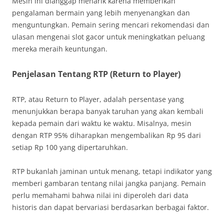
Mesin ini dianggap menarik karena memberikan
pengalaman bermain yang lebih menyenangkan dan
menguntungkan. Pemain sering mencari rekomendasi dan
ulasan mengenai slot gacor untuk meningkatkan peluang
mereka meraih keuntungan.
Penjelasan Tentang RTP (Return to Player)
RTP, atau Return to Player, adalah persentase yang
menunjukkan berapa banyak taruhan yang akan kembali
kepada pemain dari waktu ke waktu. Misalnya, mesin
dengan RTP 95% diharapkan mengembalikan Rp 95 dari
setiap Rp 100 yang dipertaruhkan.
RTP bukanlah jaminan untuk menang, tetapi indikator yang
memberi gambaran tentang nilai jangka panjang. Pemain
perlu memahami bahwa nilai ini diperoleh dari data
historis dan dapat bervariasi berdasarkan berbagai faktor.