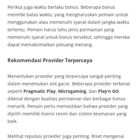
Periksa juga waktu berlaku bonus. Beberapa bonus
memiliki batas waktu, yang mengharuskan pemain untuk
menggunakan atau memenuhi syarat dalam jangka waktu
tertentu. Pemain harus tahu jenis permainan yang
memenuhi syarat untuk bonus tersebut, sehingga mereka
dapat memaksimalkan peluang menang.
Rekomendasi Provider Terpercaya
Menentukan provider yang terpercaya sangat penting
dalam menemukan slot gacor. Beberapa provider terkenal
seperti
Pragmatic Play
,
Microgaming
, dan
Play’n GO
dikenal dengan kualitas permainan dan berbagai bonus
menarik. Pemain perlu memastikan bahwa provider yang
dipilih memiliki lisensi resmi dan sistem keamanan yang
baik.
Melihat reputasi provider juga penting. Riset mengenai