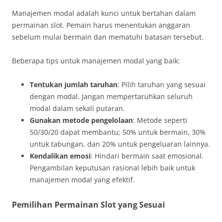
Manajemen modal adalah kunci untuk bertahan dalam
permainan slot. Pemain harus menentukan anggaran
sebelum mulai bermain dan mematuhi batasan tersebut.
Beberapa tips untuk manajemen modal yang baik:
Tentukan jumlah taruhan
: Pilih taruhan yang sesuai
dengan modal. Jangan mempertaruhkan seluruh
modal dalam sekali putaran.
Gunakan metode pengelolaan
: Metode seperti
50/30/20 dapat membantu; 50% untuk bermain, 30%
untuk tabungan, dan 20% untuk pengeluaran lainnya.
Kendalikan emosi
: Hindari bermain saat emosional.
Pengambilan keputusan rasional lebih baik untuk
manajemen modal yang efektif.
Pemilihan Permainan Slot yang Sesuai