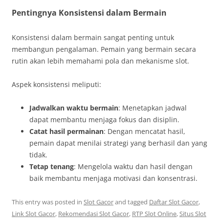
Pentingnya Konsistensi dalam Bermain
Konsistensi dalam bermain sangat penting untuk
membangun pengalaman. Pemain yang bermain secara
rutin akan lebih memahami pola dan mekanisme slot.
Aspek konsistensi meliputi:
Jadwalkan waktu bermain
: Menetapkan jadwal
dapat membantu menjaga fokus dan disiplin.
Catat hasil permainan
: Dengan mencatat hasil,
pemain dapat menilai strategi yang berhasil dan yang
tidak.
Tetap tenang
: Mengelola waktu dan hasil dengan
baik membantu menjaga motivasi dan konsentrasi.
This entry was posted in
Slot Gacor
and tagged
Daftar Slot Gacor
,
Link Slot Gacor
,
Rekomendasi Slot Gacor
,
RTP Slot Online
,
Situs Slot