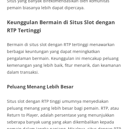
Situs yang banyak direkomendasikan oleh komunitas
pemain biasanya lebih dapat dipercaya.
Keunggulan Bermain di Situs Slot dengan
RTP Tertinggi
Bermain di situs slot dengan RTP tertinggi menawarkan
berbagai keuntungan yang dapat meningkatkan
pengalaman bermain. Keunggulan ini mencakup peluang
kemenangan yang lebih baik, fitur menarik, dan keamanan
dalam transaksi.
Peluang Menang Lebih Besar
Situs slot dengan RTP tinggi umumnya menyediakan
peluang menang yang lebih besar bagi pemain. RTP, atau
Return to Player, adalah persentase yang menunjukkan
seberapa banyak uang yang akan dikembalikan kepada
pemain dalam jangka panjang. Misalnya, situs dengan RTP