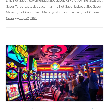
Link Slot Gacor
,
Rekomendasi Slot Gacor
,
RTP Slot Online
,
Situs Slot
Gacor Terpercaya
,
slot gacor hari ini
,
Slot Gacor Jackpot
,
Slot Gacor
Maxwin
,
Slot Gacor Pasti Menang
,
slot gacor terbaru
,
Slot Online
Gacor
on
July 22, 2025
.