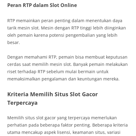
Peran RTP dalam Slot Online
RTP memainkan peran penting dalam menentukan daya
tarik mesin slot. Mesin dengan RTP tinggi lebih diinginkan
oleh pemain karena potensi pengembalian yang lebih
besar.
Dengan memahami RTP, pemain bisa membuat keputusan
cerdas saat memilih mesin slot. Banyak pemain melakukan
riset terhadap RTP sebelum mulai bermain untuk
memaksimalkan pengalaman dan keuntungan mereka.
Kriteria Memilih Situs Slot Gacor
Terpercaya
Memilih situs slot gacor yang terpercaya memerlukan
perhatian pada beberapa faktor penting. Beberapa kriteria
utama mencakup aspek lisensi, keamanan situs, variasi