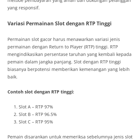
metode pembayaran yang aman dan dukungan pelanggan
yang responsif.
Variasi Permainan Slot dengan RTP Tinggi
Permainan slot gacor harus menawarkan variasi jenis
permainan dengan Return to Player (RTP) tinggi. RTP
mengindikasikan persentase taruhan yang kembali kepada
pemain dalam jangka panjang. Slot dengan RTP tinggi
biasanya berpotensi memberikan kemenangan yang lebih
baik.
Contoh slot dengan RTP tinggi:
Slot A – RTP 97%
Slot B – RTP 96.5%
Slot C – RTP 95%
Pemain disarankan untuk memeriksa sebelumnya jenis slot