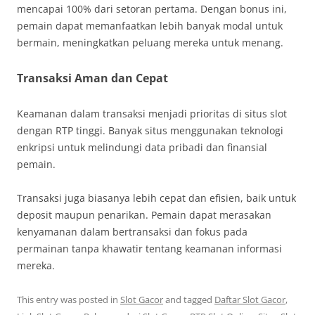
mencapai 100% dari setoran pertama. Dengan bonus ini,
pemain dapat memanfaatkan lebih banyak modal untuk
bermain, meningkatkan peluang mereka untuk menang.
Transaksi Aman dan Cepat
Keamanan dalam transaksi menjadi prioritas di situs slot
dengan RTP tinggi. Banyak situs menggunakan teknologi
enkripsi untuk melindungi data pribadi dan finansial
pemain.
Transaksi juga biasanya lebih cepat dan efisien, baik untuk
deposit maupun penarikan. Pemain dapat merasakan
kenyamanan dalam bertransaksi dan fokus pada
permainan tanpa khawatir tentang keamanan informasi
mereka.
This entry was posted in
Slot Gacor
and tagged
Daftar Slot Gacor
,