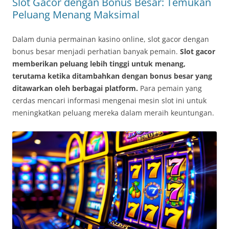
Slot Gacor dengan Bonus Besar: Temukan
Peluang Menang Maksimal
Dalam dunia permainan kasino online, slot gacor dengan
bonus besar menjadi perhatian banyak pemain.
Slot gacor
memberikan peluang lebih tinggi untuk menang,
terutama ketika ditambahkan dengan bonus besar yang
ditawarkan oleh berbagai platform.
Para pemain yang
cerdas mencari informasi mengenai mesin slot ini untuk
meningkatkan peluang mereka dalam meraih keuntungan.