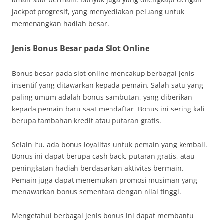
jackpot progresif, yang menyediakan peluang untuk
memenangkan hadiah besar.
Jenis Bonus Besar pada Slot Online
Bonus besar pada slot online mencakup berbagai jenis
insentif yang ditawarkan kepada pemain. Salah satu yang
paling umum adalah bonus sambutan, yang diberikan
kepada pemain baru saat mendaftar. Bonus ini sering kali
berupa tambahan kredit atau putaran gratis.
Selain itu, ada bonus loyalitas untuk pemain yang kembali.
Bonus ini dapat berupa cash back, putaran gratis, atau
peningkatan hadiah berdasarkan aktivitas bermain.
Pemain juga dapat menemukan promosi musiman yang
menawarkan bonus sementara dengan nilai tinggi.
Mengetahui berbagai jenis bonus ini dapat membantu