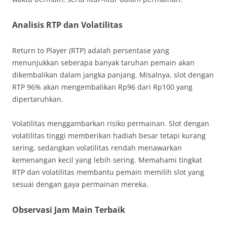
Analisis RTP dan Volatilitas
Return to Player (RTP) adalah persentase yang
menunjukkan seberapa banyak taruhan pemain akan
dikembalikan dalam jangka panjang. Misalnya, slot dengan
RTP 96% akan mengembalikan Rp96 dari Rp100 yang
dipertaruhkan.
Volatilitas menggambarkan risiko permainan. Slot dengan
volatilitas tinggi memberikan hadiah besar tetapi kurang
sering, sedangkan volatilitas rendah menawarkan
kemenangan kecil yang lebih sering. Memahami tingkat
RTP dan volatilitas membantu pemain memilih slot yang
sesuai dengan gaya permainan mereka.
Observasi Jam Main Terbaik