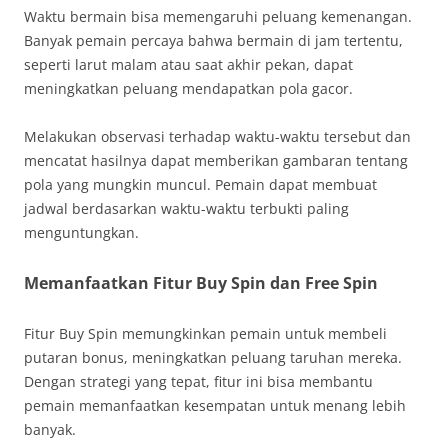
Waktu bermain bisa memengaruhi peluang kemenangan.
Banyak pemain percaya bahwa bermain di jam tertentu,
seperti larut malam atau saat akhir pekan, dapat
meningkatkan peluang mendapatkan pola gacor.
Melakukan observasi terhadap waktu-waktu tersebut dan
mencatat hasilnya dapat memberikan gambaran tentang
pola yang mungkin muncul. Pemain dapat membuat
jadwal berdasarkan waktu-waktu terbukti paling
menguntungkan.
Memanfaatkan Fitur Buy Spin dan Free Spin
Fitur Buy Spin memungkinkan pemain untuk membeli
putaran bonus, meningkatkan peluang taruhan mereka.
Dengan strategi yang tepat, fitur ini bisa membantu
pemain memanfaatkan kesempatan untuk menang lebih
banyak.