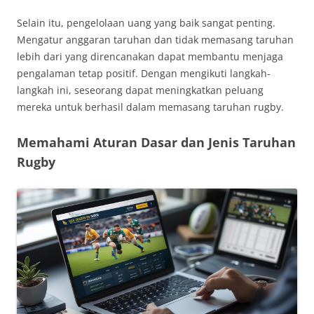
Selain itu, pengelolaan uang yang baik sangat penting.
Mengatur anggaran taruhan dan tidak memasang taruhan
lebih dari yang direncanakan dapat membantu menjaga
pengalaman tetap positif. Dengan mengikuti langkah-
langkah ini, seseorang dapat meningkatkan peluang
mereka untuk berhasil dalam memasang taruhan rugby.
Memahami Aturan Dasar dan Jenis Taruhan
Rugby