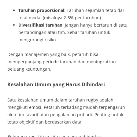
Taruhan proporsional
: Taruhan sejumlah tetap dari
total modal (misalnya 2-5% per taruhan).
Diversifikasi taruhan
: Jangan hanya bertaruh di satu
pertandingan atau tim. Sebar taruhan untuk
mengurangi risiko.
Dengan manajemen yang baik, petaruh bisa
memperpanjang periode taruhan dan meningkatkan
peluang keuntungan.
Kesalahan Umum yang Harus Dihindari
Satu kesalahan umum dalam taruhan rugby adalah
mengikuti emosi. Petaruh terkadang mudah terpengaruh
oleh tim favorit atau pengalaman pribadi. Penting untuk
tetap objektif dan berdasarkan data.
Beberapa kesalahan lain yang perlu dihindari: