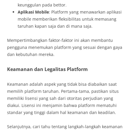
keunggulan pada bettor.
Aplikasi Mobile
: Platform yang menawarkan aplikasi
mobile memberikan fleksibilitas untuk memasang
taruhan kapan saja dan di mana saja.
Mempertimbangkan faktor-faktor ini akan membantu
pengguna menemukan platform yang sesuai dengan gaya
dan kebutuhan mereka.
Keamanan dan Legalitas Platform
Keamanan adalah aspek yang tidak bisa diabaikan saat
memilih platform taruhan. Pertama-tama, pastikan situs
memiliki lisensi yang sah dari otoritas perjudian yang
diakui. Lisensi ini menjamin bahwa platform mematuhi
standar yang tinggi dalam hal keamanan dan keadilan.
Selanjutnya, cari tahu tentang langkah-langkah keamanan