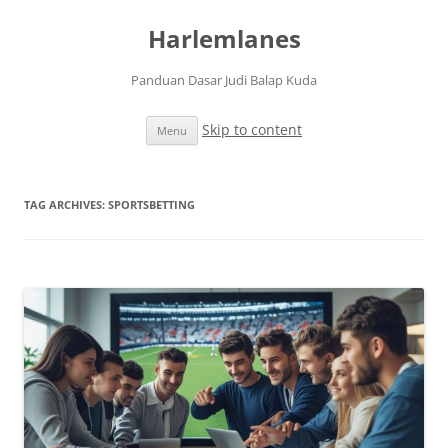
Harlemlanes
Panduan Dasar Judi Balap Kuda
Skip to content
Menu
TAG ARCHIVES:
SPORTSBETTING