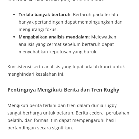
Terlalu banyak bertaruh
: Bertaruh pada terlalu
banyak pertandingan dapat membingungkan dan
mengurangi fokus.
Mengabaikan analisis mendalam
: Melewatkan
analisis yang cermat sebelum bertaruh dapat
menyebabkan keputusan yang buruk.
Konsistensi serta analisis yang tepat adalah kunci untuk
menghindari kesalahan ini.
Pentingnya Mengikuti Berita dan Tren Rugby
Mengikuti berita terkini dan tren dalam dunia rugby
sangat berharga untuk petaruh. Berita cedera, perubahan
pelatih, dan formasi tim dapat mempengaruhi hasil
pertandingan secara signifikan.