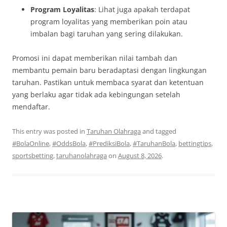
Program Loyalitas
: Lihat juga apakah terdapat
program loyalitas yang memberikan poin atau
imbalan bagi taruhan yang sering dilakukan.
Promosi ini dapat memberikan nilai tambah dan
membantu pemain baru beradaptasi dengan lingkungan
taruhan. Pastikan untuk membaca syarat dan ketentuan
yang berlaku agar tidak ada kebingungan setelah
mendaftar.
This entry was posted in
Taruhan Olahraga
and tagged
#BolaOnline
,
#OddsBola
,
#PrediksiBola
,
#TaruhanBola
,
bettingtips
,
sportsbetting
,
taruhanolahraga
on
August 8, 2026
.