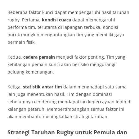
Beberapa faktor kunci dapat mempengaruhi hasil taruhan
rugby. Pertama,
kondisi cuaca
dapat memengaruhi
performa tim, terutama di lapangan terbuka. Kondisi
buruk mungkin menguntungkan tim yang memiliki gaya
bermain fisik.
Kedua,
cedera pemain
menjadi faktor penting. Tim yang
kehilangan pemain kunci akan berisiko mengurangi
peluang kemenangan.
Ketiga,
statistik antar tim
dalam menghadapi satu sama
lain juga menentukan hasil. Tim dengan dominasi
sebelumnya cenderung mendapatkan kepercayaan lebih di
kalangan petaruh. Mempertimbangkan semua faktor ini
akan membantu meningkatkan strategi taruhan.
Strategi Taruhan Rugby untuk Pemula dan