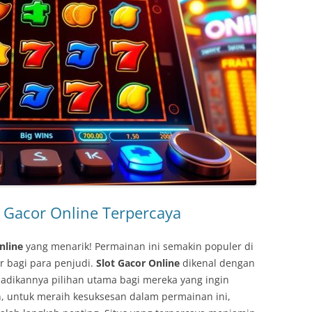
 Gacor Online Terpercaya
nline
yang menarik! Permainan ini semakin populer di
 bagi para penjudi.
Slot Gacor Online
dikenal dengan
jadikannya pilihan utama bagi mereka yang ingin
, untuk meraih kesuksesan dalam permainan ini,