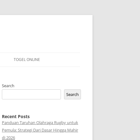
TOGEL ONLINE
Search
Search
Recent Posts
Panduan Taruhan Olahraga Rugby untuk
Pemula: Strategi Dari Dasar Hingga Mahir
di 2026