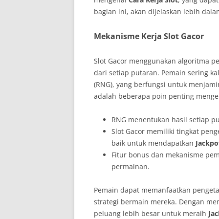
bagian ini, akan dijelaskan lebih da
Mekanisme Kerja Slot Gacor
Slot Gacor menggunakan algoritma pe
dari setiap putaran. Pemain sering 
(RNG), yang berfungsi untuk menjami
adalah beberapa poin penting meng
RNG menentukan hasil setiap pu
Slot Gacor memiliki tingkat pen
baik untuk mendapatkan
Jackpo
Fitur bonus dan mekanisme pemb
permainan.
Pemain dapat memanfaatkan pengeta
strategi bermain mereka. Dengan m
peluang lebih besar untuk meraih
Jac