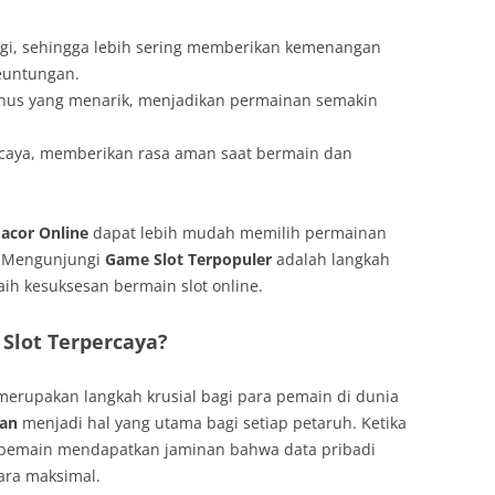
ggi, sehingga lebih sering memberikan kemenangan
euntungan.
 bonus yang menarik, menjadikan permainan semakin
rcaya, memberikan rasa aman saat bermain dan
Gacor Online
dapat lebih mudah memilih permainan
. Mengunjungi
Game Slot Terpopuler
adalah langkah
ih kesuksesan bermain slot online.
 Slot Terpercaya?
erupakan langkah krusial bagi para pemain di dunia
an
menjadi hal yang utama bagi setiap petaruh. Ketika
 pemain mendapatkan jaminan bahwa data pribadi
ara maksimal.