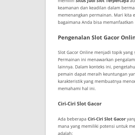
memilih
Situs Judi Slot Terpercaya
ad
keamanan dan keadilan dalam bermain
memenangkan permainan. Mari kita e
bagaimana Anda bisa memanfaatkan p
Pengenalan Slot Gacor Onli
Slot Gacor Online menjadi topik yang
Permainan ini menawarkan pengalama
lainnya. Dalam konteks ini, pengetah
pemain dapat meraih keuntungan ya
karakteristik yang membuatnya menon
memahami hal ini.
Ciri-Ciri Slot Gacor
Ada beberapa
Ciri-Ciri Slot Gacor
yan
mana yang memiliki potensi untuk m
adalah: