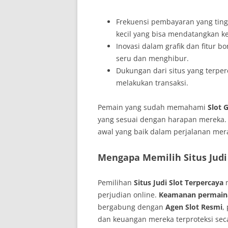
Frekuensi pembayaran yang tin
kecil yang bisa mendatangkan k
Inovasi dalam grafik dan fitur
seru dan menghibur.
Dukungan dari situs yang terpe
melakukan transaksi.
Pemain yang sudah memahami
Slot 
yang sesuai dengan harapan mereka
awal yang baik dalam perjalanan mera
Mengapa Memilih Situs Judi
Pemilihan
Situs Judi Slot Terpercaya
m
perjudian online.
Keamanan permain
bergabung dengan
Agen Slot Resmi
,
dan keuangan mereka terproteksi sec