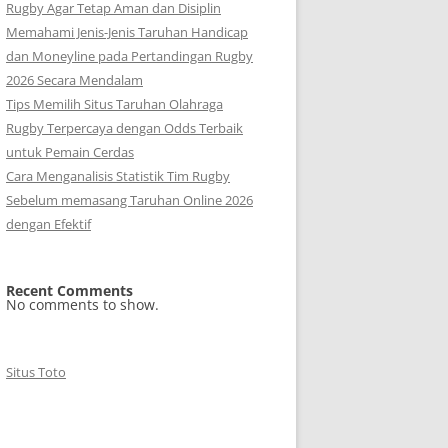
Rugby Agar Tetap Aman dan Disiplin
Memahami Jenis-Jenis Taruhan Handicap
dan Moneyline pada Pertandingan Rugby
2026 Secara Mendalam
Tips Memilih Situs Taruhan Olahraga
Rugby Terpercaya dengan Odds Terbaik
untuk Pemain Cerdas
Cara Menganalisis Statistik Tim Rugby
Sebelum memasang Taruhan Online 2026
dengan Efektif
Recent Comments
No comments to show.
Situs Toto