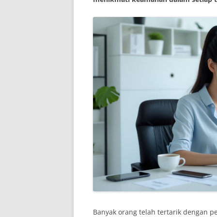
Banyak orang telah tertarik dengan pe