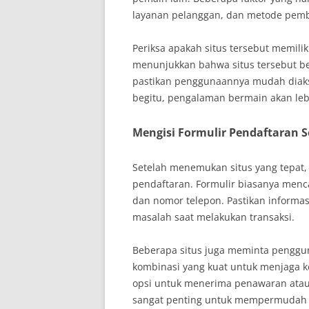
layanan pelanggan, dan metode pemb
Periksa apakah situs tersebut memiliki 
menunjukkan bahwa situs tersebut ber
pastikan penggunaannya mudah diaks
begitu, pengalaman bermain akan le
Mengisi Formulir Pendaftaran S
Setelah menemukan situs yang tepat, 
pendaftaran. Formulir biasanya menca
dan nomor telepon. Pastikan informas
masalah saat melakukan transaksi.
Beberapa situs juga meminta penggu
kombinasi yang kuat untuk menjaga k
opsi untuk menerima penawaran atau 
sangat penting untuk mempermudah ve