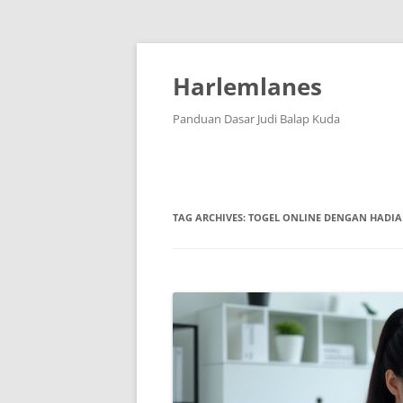
Harlemlanes
Panduan Dasar Judi Balap Kuda
TAG ARCHIVES:
TOGEL ONLINE DENGAN HADIA