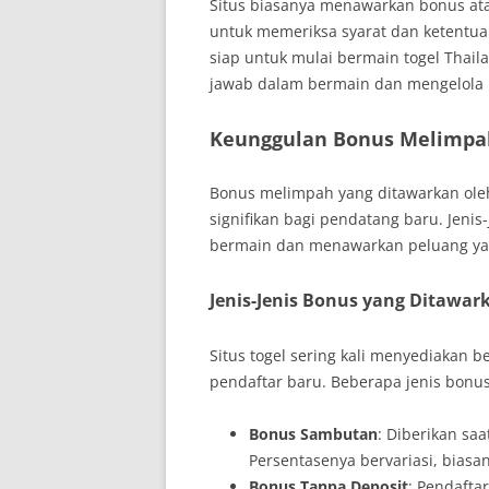
Situs biasanya menawarkan bonus atau
untuk memeriksa syarat dan ketentuan
siap untuk mulai bermain togel Thail
jawab dalam bermain dan mengelola 
Keunggulan Bonus Melimpah
Bonus melimpah yang ditawarkan ole
signifikan bagi pendatang baru. Jeni
bermain dan menawarkan peluang yan
Jenis-Jenis Bonus yang Ditawar
Situs togel sering kali menyediakan 
pendaftar baru. Beberapa jenis bonu
Bonus Sambutan
: Diberikan sa
Persentasenya bervariasi, biasa
Bonus Tanpa Deposit
: Pendafta