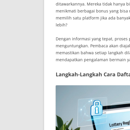
ditawarkannya. Mereka tidak hanya b
menikmati berbagai bonus yang bis
memilih satu platform jika ada bany
lebih?
Dengan informasi yang tepat, proses 
menguntungkan. Pembaca akan diajak
memastikan bahwa setiap langkah dila
mendapatkan pengalaman bermain ya
Langkah-Langkah Cara Dafta