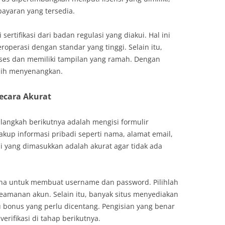
ayaran yang tersedia.
sertifikasi dari badan regulasi yang diakui. Hal ini
operasi dengan standar yang tinggi. Selain itu,
es dan memiliki tampilan yang ramah. Dengan
bih menyenangkan.
ecara Akurat
langkah berikutnya adalah mengisi formulir
kup informasi pribadi seperti nama, alamat email,
i yang dimasukkan adalah akurat agar tidak ada
na untuk membuat username dan password. Pilihlah
eamanan akun. Selain itu, banyak situs menyediakan
bonus yang perlu dicentang. Pengisian yang benar
rifikasi di tahap berikutnya.