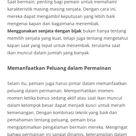
Saat bermain, penting bagi pemain untuk memahami
karakteristik masing-masing senjata. Dengan cara ini,
mereka dapat mengambil keputusan yang lebih baik
mengenai kapan dan bagaimana menembak.
Menggunakan senjata dengan bijak
bukan hanya tentang
memilih senjata yang kuat, tetapi juga tentang mengetahui
kapan saat yang tepat untuk menembak, terutama saat
ikan muncul dalam jumlah yang banyak.
Memanfaatkan Peluang dalam Permainan
Selain itu, pemain juga harus pintar dalam memanfaatkan
peluang dalam permainan. Memperhatikan momen-
momen ketika bonus sedang aktif atau saat ikan muncul
dalam kelompok besar dapat menjadi kunci untuk meraih
kemenangan. Dengan kombinasi teknik yang baik dan
pemahaman tentang peluang, pemain bisa
mengoptimalkan pengalaman bermain mereka. Mengingat
bahwa permainan ini sangat dinamis, keterampilan dalam