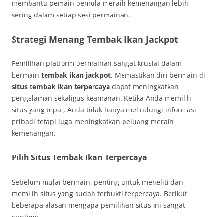
membantu pemain pemula meraih kemenangan lebih
sering dalam setiap sesi permainan.
Strategi Menang Tembak Ikan Jackpot
Pemilihan platform permainan sangat krusial dalam
bermain
tembak ikan jackpot
. Memastikan diri bermain di
situs tembak ikan terpercaya
dapat meningkatkan
pengalaman sekaligus keamanan. Ketika Anda memilih
situs yang tepat, Anda tidak hanya melindungi informasi
pribadi tetapi juga meningkatkan peluang meraih
kemenangan.
Pilih Situs Tembak Ikan Terpercaya
Sebelum mulai bermain, penting untuk meneliti dan
memilih situs yang sudah terbukti terpercaya. Berikut
beberapa alasan mengapa pemilihan situs ini sangat
penting: