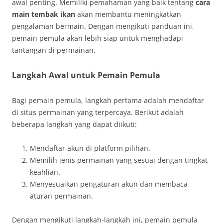
awal penting. Memiliki pemahaman yang baik tentang
cara
main tembak ikan
akan membantu meningkatkan
pengalaman bermain. Dengan mengikuti panduan ini,
pemain pemula akan lebih siap untuk menghadapi
tantangan di permainan.
Langkah Awal untuk Pemain Pemula
Bagi pemain pemula, langkah pertama adalah mendaftar
di situs permainan yang terpercaya. Berikut adalah
beberapa langkah yang dapat diikuti:
Mendaftar akun di platform pilihan.
Memilih jenis permainan yang sesuai dengan tingkat
keahlian.
Menyesuaikan pengaturan akun dan membaca
aturan permainan.
Dengan mengikuti langkah-langkah ini, pemain pemula