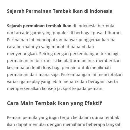
Sejarah Permainan Tembak Ikan di Indonesia
Sejarah permainan tembak ikan
di Indonesia bermula
dari arcade game yang populer di berbagai pusat hiburan.
Permainan ini mendapatkan banyak penggemar karena
cara bermainnya yang mudah dipahami dan
menyenangkan. Seiring dengan perkembangan teknologi,
permainan ini bertransisi ke platform online, memberikan
kesempatan lebih luas bagi pemain untuk menikmati
permainan dari mana saja. Perkembangan ini menciptakan
variasi gameplay yang lebih menarik dan beragam, serta
memperkenalkan konsep jackpot kepada pemain.
Cara Main Tembak Ikan yang Efektif
Pemain pemula yang ingin terjun ke dalam dunia tembak
ikan dapat memulai dengan memahami beberapa langkah