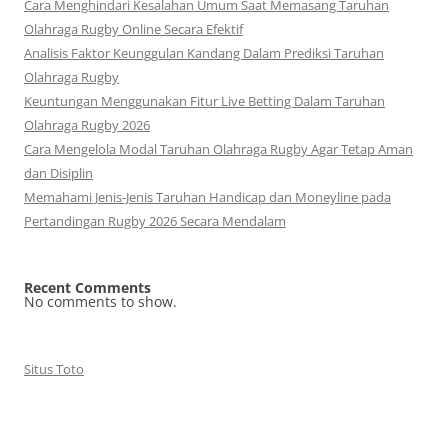
Cara Menghindari Kesalahan Umum Saat Memasang Taruhan
Olahraga Rugby Online Secara Efektif
Analisis Faktor Keunggulan Kandang Dalam Prediksi Taruhan
Olahraga Rugby
Keuntungan Menggunakan Fitur Live Betting Dalam Taruhan
Olahraga Rugby 2026
Cara Mengelola Modal Taruhan Olahraga Rugby Agar Tetap Aman
dan Disiplin
Memahami Jenis-Jenis Taruhan Handicap dan Moneyline pada
Pertandingan Rugby 2026 Secara Mendalam
Recent Comments
No comments to show.
Situs Toto