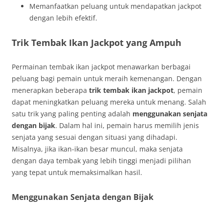
Memanfaatkan peluang untuk mendapatkan jackpot
dengan lebih efektif.
Trik Tembak Ikan Jackpot yang Ampuh
Permainan tembak ikan jackpot menawarkan berbagai
peluang bagi pemain untuk meraih kemenangan. Dengan
menerapkan beberapa
trik tembak ikan jackpot
, pemain
dapat meningkatkan peluang mereka untuk menang. Salah
satu trik yang paling penting adalah
menggunakan senjata
dengan bijak
. Dalam hal ini, pemain harus memilih jenis
senjata yang sesuai dengan situasi yang dihadapi.
Misalnya, jika ikan-ikan besar muncul, maka senjata
dengan daya tembak yang lebih tinggi menjadi pilihan
yang tepat untuk memaksimalkan hasil.
Menggunakan Senjata dengan Bijak