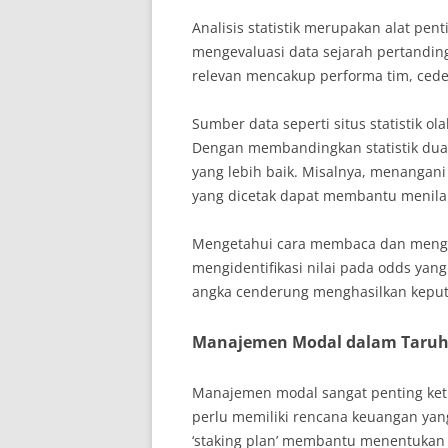
Analisis statistik merupakan alat pe
mengevaluasi data sejarah pertandin
relevan mencakup performa tim, cede
Sumber data seperti situs statistik o
Dengan membandingkan statistik dua
yang lebih baik. Misalnya, menangani
yang dicetak dapat membantu menilai 
Mengetahui cara membaca dan mengi
mengidentifikasi nilai pada odds ya
angka cenderung menghasilkan keput
Manajemen Modal dalam Taruh
Manajemen modal sangat penting ket
perlu memiliki rencana keuangan yang 
‘staking plan’ membantu menentukan 