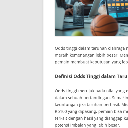
Odds tinggi dalam taruhan olahraga m
meraih kemenangan lebih besar. Mem
pemain membuat keputusan yang leb
Definisi Odds Tinggi dalam Tar
Odds tinggi merujuk pada nilai yang 
dalam sebuah pertandingan. Semakin 
keuntungan jika taruhan berhasil. M
Rp100 yang dipasang, pemain bisa me
terkait dengan hasil yang dianggap ku
potensi imbalan yang lebih besar.