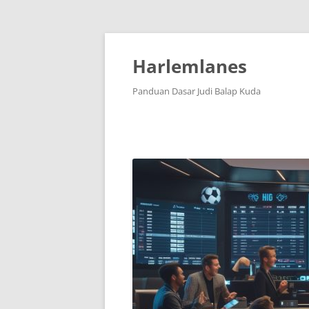
Harlemlanes
Panduan Dasar Judi Balap Kuda