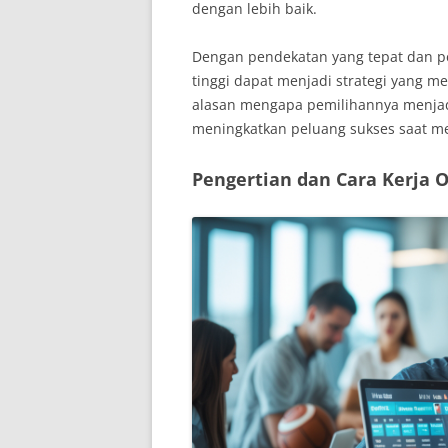
dengan lebih baik.
Dengan pendekatan yang tepat dan 
tinggi dapat menjadi strategi yang m
alasan mengapa pemilihannya menjadi
meningkatkan peluang sukses saat m
Pengertian dan Cara Kerja O