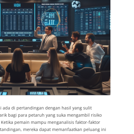
i ada di pertandingan dengan hasil yang sulit
tarik bagi para petaruh yang suka mengambil risiko
. Ketika pemain mampu menganalisis faktor-faktor
ertandingan, mereka dapat memanfaatkan peluang ini