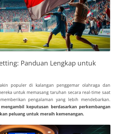
etting: Panduan Lengkap untuk
kin populer di kalangan penggemar olahraga dan
ereka untuk memasang taruhan secara real-time saat
, memberikan pengalaman yang lebih mendebarkan.
at mengambil keputusan berdasarkan perkembangan
tkan peluang untuk meraih kemenangan.