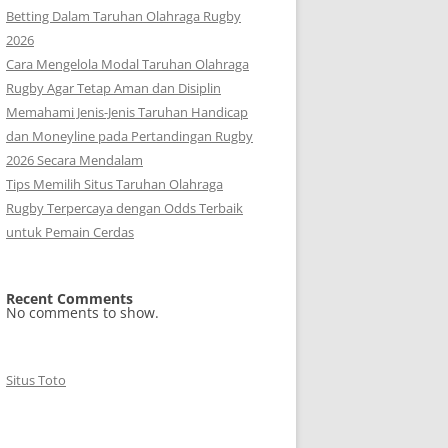
Betting Dalam Taruhan Olahraga Rugby
2026
Cara Mengelola Modal Taruhan Olahraga
Rugby Agar Tetap Aman dan Disiplin
Memahami Jenis-Jenis Taruhan Handicap
dan Moneyline pada Pertandingan Rugby
2026 Secara Mendalam
Tips Memilih Situs Taruhan Olahraga
Rugby Terpercaya dengan Odds Terbaik
untuk Pemain Cerdas
Recent Comments
No comments to show.
Situs Toto