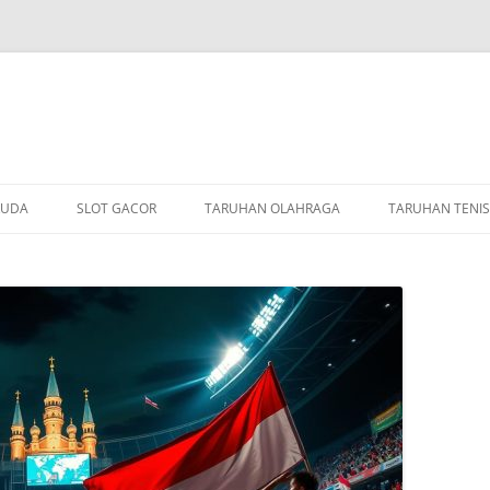
Skip
to
KUDA
SLOT GACOR
TARUHAN OLAHRAGA
TARUHAN TENIS
content