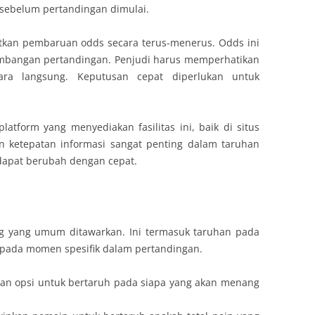
sebelum pertandingan dimulai.
tkan pembaruan odds secara terus-menerus. Odds ini
embangan pertandingan. Penjudi harus memperhatikan
ara langsung. Keputusan cepat diperlukan untuk
tform yang menyediakan fasilitas ini, baik di situs
n ketepatan informasi sangat penting dalam taruhan
dapat berubah dengan cepat.
ng yang umum ditawarkan. Ini termasuk taruhan pada
n pada momen spesifik dalam pertandingan.
an opsi untuk bertaruh pada siapa yang akan menang