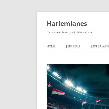
Harlemlanes
Panduan Dasar Judi Balap Kuda
HOME
JUDI BOLA
JUDI BALAP 