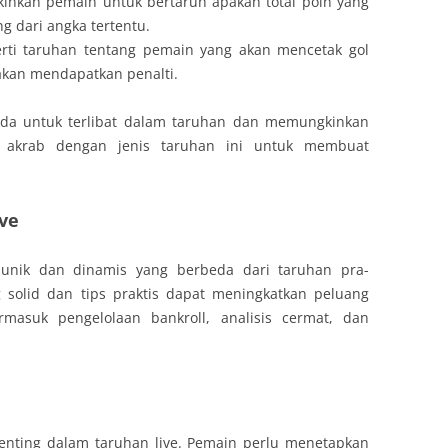
inkan pemain untuk bertaruh apakah total poin yang
g dari angka tertentu.
erti taruhan tentang pemain yang akan mencetak gol
akan mendapatkan penalti.
eda untuk terlibat dalam taruhan dan memungkinkan
rus akrab dengan jenis taruhan ini untuk membuat
ive
unik dan dinamis yang berbeda dari taruhan pra-
g solid dan tips praktis dapat meningkatkan peluang
masuk pengelolaan bankroll, analisis cermat, dan
penting dalam taruhan live. Pemain perlu menetapkan