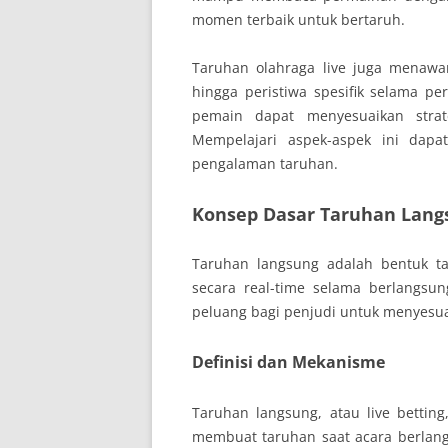
momen terbaik untuk bertaruh.
Taruhan olahraga live juga menawark
hingga peristiwa spesifik selama pe
pemain dapat menyesuaikan strat
Mempelajari aspek-aspek ini dapa
pengalaman taruhan.
Konsep Dasar Taruhan Lang
Taruhan langsung adalah bentuk 
secara real-time selama berlangsun
peluang bagi penjudi untuk menyesuai
Definisi dan Mekanisme
Taruhan langsung, atau live betti
membuat taruhan saat acara berlang