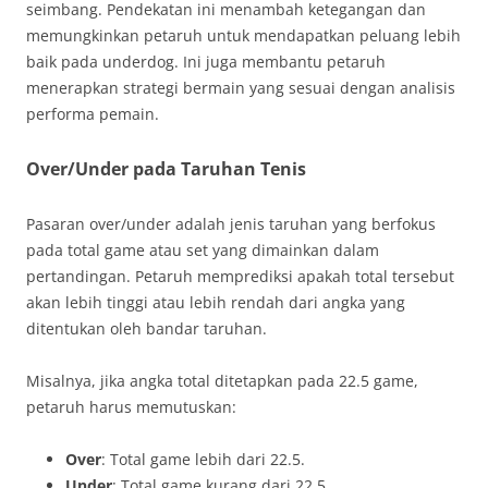
seimbang. Pendekatan ini menambah ketegangan dan
memungkinkan petaruh untuk mendapatkan peluang lebih
baik pada underdog. Ini juga membantu petaruh
menerapkan strategi bermain yang sesuai dengan analisis
performa pemain.
Over/Under pada Taruhan Tenis
Pasaran over/under adalah jenis taruhan yang berfokus
pada total game atau set yang dimainkan dalam
pertandingan. Petaruh memprediksi apakah total tersebut
akan lebih tinggi atau lebih rendah dari angka yang
ditentukan oleh bandar taruhan.
Misalnya, jika angka total ditetapkan pada 22.5 game,
petaruh harus memutuskan:
Over
: Total game lebih dari 22.5.
Under
: Total game kurang dari 22.5.