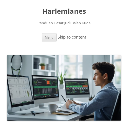
Harlemlanes
Panduan Dasar Judi Balap Kuda
Skip to content
Menu