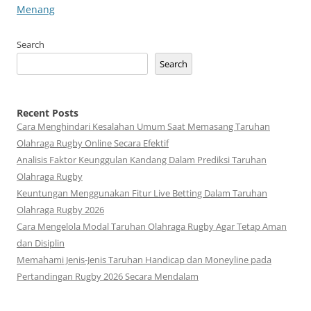
Menang
Search
Search
Recent Posts
Cara Menghindari Kesalahan Umum Saat Memasang Taruhan
Olahraga Rugby Online Secara Efektif
Analisis Faktor Keunggulan Kandang Dalam Prediksi Taruhan
Olahraga Rugby
Keuntungan Menggunakan Fitur Live Betting Dalam Taruhan
Olahraga Rugby 2026
Cara Mengelola Modal Taruhan Olahraga Rugby Agar Tetap Aman
dan Disiplin
Memahami Jenis-Jenis Taruhan Handicap dan Moneyline pada
Pertandingan Rugby 2026 Secara Mendalam