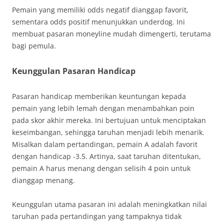
Pemain yang memiliki odds negatif dianggap favorit,
sementara odds positif menunjukkan underdog. Ini
membuat pasaran moneyline mudah dimengerti, terutama
bagi pemula.
Keunggulan Pasaran Handicap
Pasaran handicap memberikan keuntungan kepada
pemain yang lebih lemah dengan menambahkan poin
pada skor akhir mereka. Ini bertujuan untuk menciptakan
keseimbangan, sehingga taruhan menjadi lebih menarik.
Misalkan dalam pertandingan, pemain A adalah favorit
dengan handicap -3.5. Artinya, saat taruhan ditentukan,
pemain A harus menang dengan selisih 4 poin untuk
dianggap menang.
Keunggulan utama pasaran ini adalah meningkatkan nilai
taruhan pada pertandingan yang tampaknya tidak