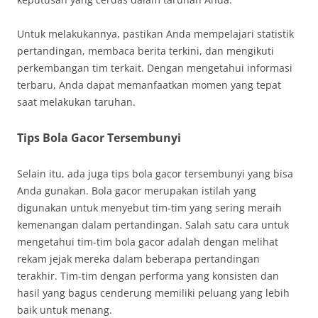
Untuk melakukannya, pastikan Anda mempelajari statistik
pertandingan, membaca berita terkini, dan mengikuti
perkembangan tim terkait. Dengan mengetahui informasi
terbaru, Anda dapat memanfaatkan momen yang tepat
saat melakukan taruhan.
Tips Bola Gacor Tersembunyi
Selain itu, ada juga tips bola gacor tersembunyi yang bisa
Anda gunakan. Bola gacor merupakan istilah yang
digunakan untuk menyebut tim-tim yang sering meraih
kemenangan dalam pertandingan. Salah satu cara untuk
mengetahui tim-tim bola gacor adalah dengan melihat
rekam jejak mereka dalam beberapa pertandingan
terakhir. Tim-tim dengan performa yang konsisten dan
hasil yang bagus cenderung memiliki peluang yang lebih
baik untuk menang.