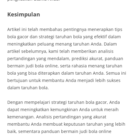
Kesimpulan
Artikel ini telah membahas pentingnya menerapkan tips
bola gacor dan strategi taruhan bola yang efektif dalam
meningkatkan peluang menang taruhan Anda. Dalam
artikel sebelumnya, kami telah memberikan analisis
pertandingan yang mendalam, prediksi akurat, panduan
bermain judi bola online, serta rahasia menang taruhan
bola yang bisa diterapkan dalam taruhan Anda. Semua ini
bertujuan untuk membantu Anda menjadi lebih sukses
dalam taruhan bola.
Dengan mempelajari strategi taruhan bola gacor, Anda
dapat meningkatkan kemungkinan Anda untuk meraih
kemenangan. Analisis pertandingan yang akurat
membantu Anda membuat keputusan taruhan yang lebih
baik, sementara panduan bermain judi bola online