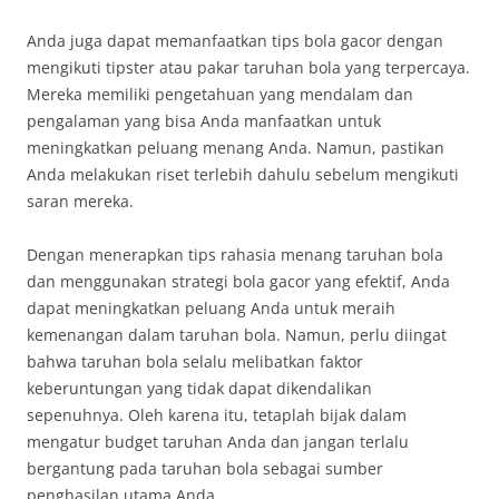
Anda juga dapat memanfaatkan tips bola gacor dengan
mengikuti tipster atau pakar taruhan bola yang terpercaya.
Mereka memiliki pengetahuan yang mendalam dan
pengalaman yang bisa Anda manfaatkan untuk
meningkatkan peluang menang Anda. Namun, pastikan
Anda melakukan riset terlebih dahulu sebelum mengikuti
saran mereka.
Dengan menerapkan tips rahasia menang taruhan bola
dan menggunakan strategi bola gacor yang efektif, Anda
dapat meningkatkan peluang Anda untuk meraih
kemenangan dalam taruhan bola. Namun, perlu diingat
bahwa taruhan bola selalu melibatkan faktor
keberuntungan yang tidak dapat dikendalikan
sepenuhnya. Oleh karena itu, tetaplah bijak dalam
mengatur budget taruhan Anda dan jangan terlalu
bergantung pada taruhan bola sebagai sumber
penghasilan utama Anda.