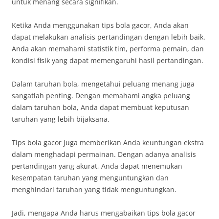
untuk menang secara signifikan.
Ketika Anda menggunakan tips bola gacor, Anda akan
dapat melakukan analisis pertandingan dengan lebih baik.
Anda akan memahami statistik tim, performa pemain, dan
kondisi fisik yang dapat memengaruhi hasil pertandingan.
Dalam taruhan bola, mengetahui peluang menang juga
sangatlah penting. Dengan memahami angka peluang
dalam taruhan bola, Anda dapat membuat keputusan
taruhan yang lebih bijaksana.
Tips bola gacor juga memberikan Anda keuntungan ekstra
dalam menghadapi permainan. Dengan adanya analisis
pertandingan yang akurat, Anda dapat menemukan
kesempatan taruhan yang menguntungkan dan
menghindari taruhan yang tidak menguntungkan.
Jadi, mengapa Anda harus mengabaikan tips bola gacor