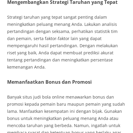
Mengembangkan Strategi Taruhan yang Tepat
Strategi taruhan yang tepat sangat penting dalam
meningkatkan peluang menang Anda. Lakukan analisis
pertandingan dengan seksama, perhatikan statistik tim
dan pemain, serta faktor-faktor lain yang dapat
mempengaruhi hasil pertandingan. Dengan melakukan
riset yang baik, Anda dapat membuat prediksi akurat
tentang pertandingan dan meningkatkan persentase
kemenangan Anda.
Memanfaatkan Bonus dan Promosi
Banyak situs judi bola online menawarkan bonus dan
promosi kepada pemain baru maupun pemain yang sudah
lama. Manfaatkan kesempatan ini dengan bijak. Gunakan
bonus untuk meningkatkan peluang menang Anda atau
mencoba taruhan yang berbeda. Namun, ingatlah untuk
membaca syarat dan ketentuan bonus yang berlaku agar