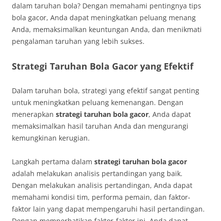
dalam taruhan bola? Dengan memahami pentingnya tips
bola gacor, Anda dapat meningkatkan peluang menang
Anda, memaksimalkan keuntungan Anda, dan menikmati
pengalaman taruhan yang lebih sukses.
Strategi Taruhan Bola Gacor yang Efektif
Dalam taruhan bola, strategi yang efektif sangat penting
untuk meningkatkan peluang kemenangan. Dengan
menerapkan
strategi taruhan bola gacor
, Anda dapat
memaksimalkan hasil taruhan Anda dan mengurangi
kemungkinan kerugian.
Langkah pertama dalam
strategi taruhan bola gacor
adalah melakukan analisis pertandingan yang baik.
Dengan melakukan analisis pertandingan, Anda dapat
memahami kondisi tim, performa pemain, dan faktor-
faktor lain yang dapat mempengaruhi hasil pertandingan.
Dengan memperhatikan faktor-faktor ini, Anda dapat