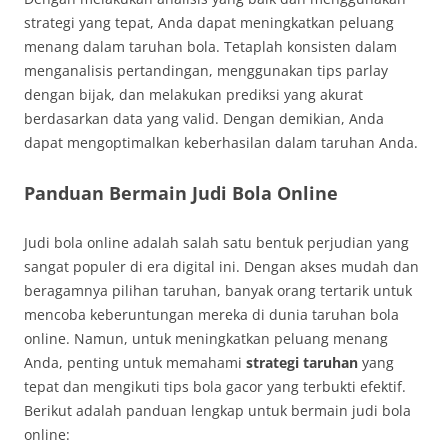
strategi yang tepat, Anda dapat meningkatkan peluang
menang dalam taruhan bola. Tetaplah konsisten dalam
menganalisis pertandingan, menggunakan tips parlay
dengan bijak, dan melakukan prediksi yang akurat
berdasarkan data yang valid. Dengan demikian, Anda
dapat mengoptimalkan keberhasilan dalam taruhan Anda.
Panduan Bermain Judi Bola Online
Judi bola online adalah salah satu bentuk perjudian yang
sangat populer di era digital ini. Dengan akses mudah dan
beragamnya pilihan taruhan, banyak orang tertarik untuk
mencoba keberuntungan mereka di dunia taruhan bola
online. Namun, untuk meningkatkan peluang menang
Anda, penting untuk memahami
strategi taruhan
yang
tepat dan mengikuti tips bola gacor yang terbukti efektif.
Berikut adalah panduan lengkap untuk bermain judi bola
online: