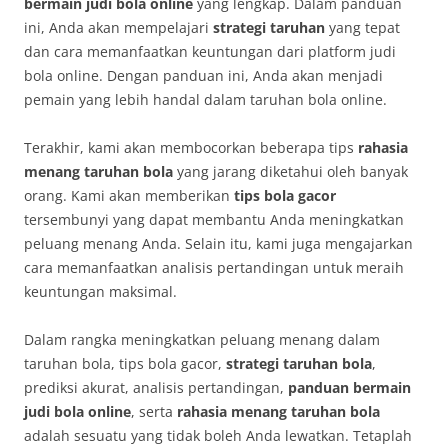
bermain judi bola online
yang lengkap. Dalam panduan
ini, Anda akan mempelajari
strategi taruhan
yang tepat
dan cara memanfaatkan keuntungan dari platform judi
bola online. Dengan panduan ini, Anda akan menjadi
pemain yang lebih handal dalam taruhan bola online.
Terakhir, kami akan membocorkan beberapa tips
rahasia
menang taruhan bola
yang jarang diketahui oleh banyak
orang. Kami akan memberikan
tips bola gacor
tersembunyi yang dapat membantu Anda meningkatkan
peluang menang Anda. Selain itu, kami juga mengajarkan
cara memanfaatkan analisis pertandingan untuk meraih
keuntungan maksimal.
Dalam rangka meningkatkan peluang menang dalam
taruhan bola, tips bola gacor,
strategi taruhan bola
,
prediksi akurat, analisis pertandingan,
panduan bermain
judi bola online
, serta
rahasia menang taruhan bola
adalah sesuatu yang tidak boleh Anda lewatkan. Tetaplah