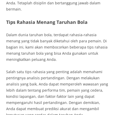
Anda. Tetaplah disiplin dan bertanggung jawab dalam
bermain.
Tips Rahasia Menang Taruhan Bola
Dalam dunia taruhan bola, terdapat rahasia-rahasia
menang yang tidak banyak diketahui oleh para pemain. Di
bagian ini, kami akan membocorkan beberapa tips rahasia
menang taruhan bola yang bisa Anda gunakan untuk
meningkatkan peluang Anda.
Salah satu tips rahasia yang penting adalah memahami
pentingnya analisis pertandingan. Dengan melakukan
analisis yang baik, Anda dapat memperoleh wawasan yang
lebih dalam tentang performa tim, pemain yang cedera,
kondisi lapangan, dan faktor-faktor lain yang dapat
mempengaruhi hasil pertandingan. Dengan demikian,
Anda dapat membuat prediksi akurat dan mengambil
keputusan yang cerdas dalam taruhan Anda.