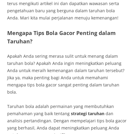
terus mengikuti artikel ini dan dapatkan wawasan serta
pengetahuan baru yang berguna dalam taruhan bola
Anda. Mari kita mulai perjalanan menuju kemenangan!
Mengapa Tips Bola Gacor Penting dalam
Taruhan?
Apakah Anda sering merasa sulit untuk menang dalam
taruhan bola? Apakah Anda ingin meningkatkan peluang
Anda untuk meraih kemenangan dalam taruhan tersebut?
Jika ya, maka penting bagi Anda untuk memahami
mengapa tips bola gacor sangat penting dalam taruhan
bola.
Taruhan bola adalah permainan yang membutuhkan
pemahaman yang baik tentang
strategi taruhan
dan
analisis pertandingan. Dengan mempelajari tips bola gacor
yang berhasil, Anda dapat meningkatkan peluang Anda