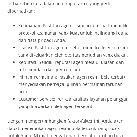
terbaik, berikut adalah beberapa faktor yang perlu
diperhatikan:
Keamanan: Pastikan agen resmi bola terbaik memiliki
protokol keamanan yang kuat untuk melindungi dana
dan data pribadi Anda.
Lisensi: Pastikan agen tersebut memiliki lisensi resmi
yang dikeluarkan oleh otoritas perjudian yang diakui.
Reputasi: Selidiki reputasi agen melalui ulasan dan
rekomendasi dari pemain lain.
Pilihan Permainan: Pastikan agen resmi bola terbaik
menyediakan berbagai pilihan permainan taruhan
bola.
Customer Service: Periksa kualitas layanan pelanggan
yang ditawarkan oleh agen tersebut.
Dengan mempertimbangkan faktor-faktor ini, Anda akan
dapat menemukan agen resmi bola terbaik yang cocok
untuk Anda. Nikmati pengalaman bermain taruhan bola