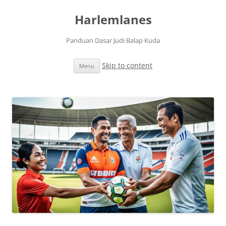
Harlemlanes
Panduan Dasar Judi Balap Kuda
Skip to content
Menu