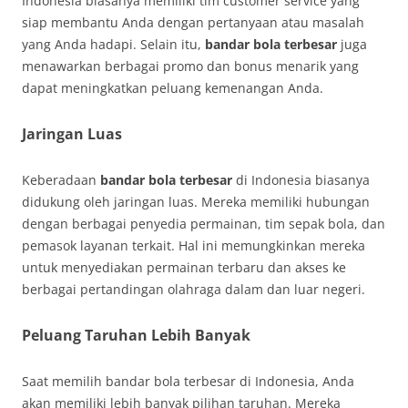
Indonesia biasanya memiliki tim customer service yang
siap membantu Anda dengan pertanyaan atau masalah
yang Anda hadapi. Selain itu,
bandar bola terbesar
juga
menawarkan berbagai promo dan bonus menarik yang
dapat meningkatkan peluang kemenangan Anda.
Jaringan Luas
Keberadaan
bandar bola terbesar
di Indonesia biasanya
didukung oleh jaringan luas. Mereka memiliki hubungan
dengan berbagai penyedia permainan, tim sepak bola, dan
pemasok layanan terkait. Hal ini memungkinkan mereka
untuk menyediakan permainan terbaru dan akses ke
berbagai pertandingan olahraga dalam dan luar negeri.
Peluang Taruhan Lebih Banyak
Saat memilih bandar bola terbesar di Indonesia, Anda
akan memiliki lebih banyak pilihan taruhan. Mereka