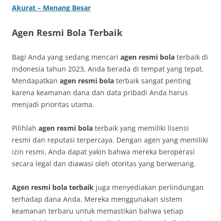
Akurat – Menang Besar
Agen Resmi Bola Terbaik
Bagi Anda yang sedang mencari
agen resmi bola
terbaik di
Indonesia tahun 2023, Anda berada di tempat yang tepat.
Mendapatkan
agen resmi bola
terbaik sangat penting
karena keamanan dana dan data pribadi Anda harus
menjadi prioritas utama.
Pilihlah
agen resmi bola
terbaik yang memiliki lisensi
resmi dan reputasi terpercaya. Dengan agen yang memiliki
izin resmi, Anda dapat yakin bahwa mereka beroperasi
secara legal dan diawasi oleh otoritas yang berwenang.
Agen resmi bola terbaik
juga menyediakan perlindungan
terhadap dana Anda. Mereka menggunakan sistem
keamanan terbaru untuk memastikan bahwa setiap