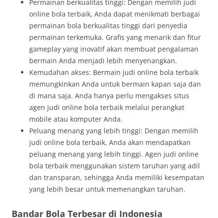
Permainan berkualitas tinggi: Dengan memilih judi
online bola terbaik, Anda dapat menikmati berbagai
permainan bola berkualitas tinggi dari penyedia
permainan terkemuka. Grafis yang menarik dan fitur
gameplay yang inovatif akan membuat pengalaman
bermain Anda menjadi lebih menyenangkan.
Kemudahan akses: Bermain judi online bola terbaik
memungkinkan Anda untuk bermain kapan saja dan
di mana saja. Anda hanya perlu mengakses situs
agen judi online bola terbaik melalui perangkat
mobile atau komputer Anda.
Peluang menang yang lebih tinggi: Dengan memilih
judi online bola terbaik, Anda akan mendapatkan
peluang menang yang lebih tinggi. Agen judi online
bola terbaik menggunakan sistem taruhan yang adil
dan transparan, sehingga Anda memiliki kesempatan
yang lebih besar untuk memenangkan taruhan.
Bandar Bola Terbesar di Indonesia