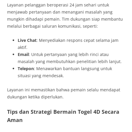
Layanan pelanggan beroperasi 24 jam sehari untuk
menjawab pertanyaan dan menangani masalah yang
mungkin dihadapi pemain. Tim dukungan siap membantu
melalui berbagai saluran komunikasi, seperti:
Live Chat
: Menyediakan respons cepat selama jam
aktif.
Email
: Untuk pertanyaan yang lebih rinci atau
masalah yang membutuhkan penelitian lebih lanjut.
Telepon
: Menawarkan bantuan langsung untuk
situasi yang mendesak.
Layanan ini memastikan bahwa pemain selalu mendapat
dukungan ketika diperlukan.
Tips dan Strategi Bermain Togel 4D Secara
Aman