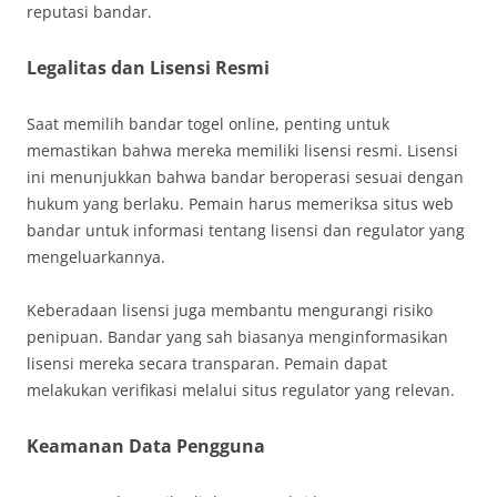
reputasi bandar.
Legalitas dan Lisensi Resmi
Saat memilih bandar togel online, penting untuk
memastikan bahwa mereka memiliki lisensi resmi. Lisensi
ini menunjukkan bahwa bandar beroperasi sesuai dengan
hukum yang berlaku. Pemain harus memeriksa situs web
bandar untuk informasi tentang lisensi dan regulator yang
mengeluarkannya.
Keberadaan lisensi juga membantu mengurangi risiko
penipuan. Bandar yang sah biasanya menginformasikan
lisensi mereka secara transparan. Pemain dapat
melakukan verifikasi melalui situs regulator yang relevan.
Keamanan Data Pengguna