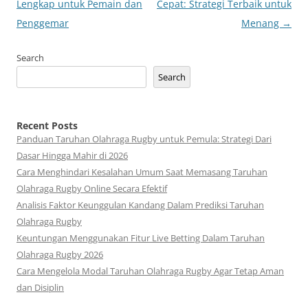
navigation
Lengkap untuk Pemain dan
Cepat: Strategi Terbaik untuk
Penggemar
Menang
→
Search
Search
Recent Posts
Panduan Taruhan Olahraga Rugby untuk Pemula: Strategi Dari
Dasar Hingga Mahir di 2026
Cara Menghindari Kesalahan Umum Saat Memasang Taruhan
Olahraga Rugby Online Secara Efektif
Analisis Faktor Keunggulan Kandang Dalam Prediksi Taruhan
Olahraga Rugby
Keuntungan Menggunakan Fitur Live Betting Dalam Taruhan
Olahraga Rugby 2026
Cara Mengelola Modal Taruhan Olahraga Rugby Agar Tetap Aman
dan Disiplin