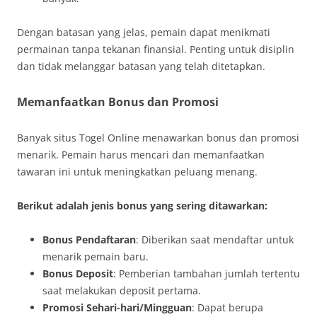
Dengan batasan yang jelas, pemain dapat menikmati
permainan tanpa tekanan finansial. Penting untuk disiplin
dan tidak melanggar batasan yang telah ditetapkan.
Memanfaatkan Bonus dan Promosi
Banyak situs Togel Online menawarkan bonus dan promosi
menarik. Pemain harus mencari dan memanfaatkan
tawaran ini untuk meningkatkan peluang menang.
Berikut adalah jenis bonus yang sering ditawarkan:
Bonus Pendaftaran
: Diberikan saat mendaftar untuk
menarik pemain baru.
Bonus Deposit
: Pemberian tambahan jumlah tertentu
saat melakukan deposit pertama.
Promosi Sehari-hari/Mingguan
: Dapat berupa