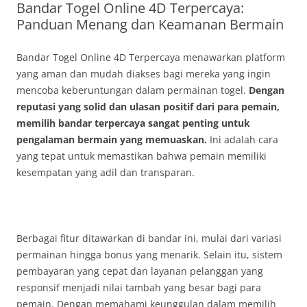
Bandar Togel Online 4D Terpercaya:
Panduan Menang dan Keamanan Bermain
Bandar Togel Online 4D Terpercaya menawarkan platform
yang aman dan mudah diakses bagi mereka yang ingin
mencoba keberuntungan dalam permainan togel.
Dengan
reputasi yang solid dan ulasan positif dari para pemain,
memilih bandar terpercaya sangat penting untuk
pengalaman bermain yang memuaskan.
Ini adalah cara
yang tepat untuk memastikan bahwa pemain memiliki
kesempatan yang adil dan transparan.
Berbagai fitur ditawarkan di bandar ini, mulai dari variasi
permainan hingga bonus yang menarik. Selain itu, sistem
pembayaran yang cepat dan layanan pelanggan yang
responsif menjadi nilai tambah yang besar bagi para
pemain. Dengan memahami keunggulan dalam memilih