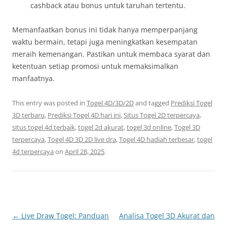
cashback atau bonus untuk taruhan tertentu.
Memanfaatkan bonus ini tidak hanya memperpanjang
waktu bermain, tetapi juga meningkatkan kesempatan
meraih kemenangan. Pastikan untuk membaca syarat dan
ketentuan setiap promosi untuk memaksimalkan
manfaatnya.
This entry was posted in
Togel 4D/3D/2D
and tagged
Prediksi Togel
3D terbaru
,
Prediksi Togel 4D hari ini
,
Situs Togel 2D terpercaya
,
situs togel 4d terbaik
,
togel 2d akurat
,
togel 3d online
,
Togel 3D
terpercaya
,
Togel 4D 3D 2D live dra
,
Togel 4D hadiah terbesar
,
togel
4d terpercaya
on
April 28, 2025
.
Post
←
Live Draw Togel: Panduan
Analisa Togel 3D Akurat dan