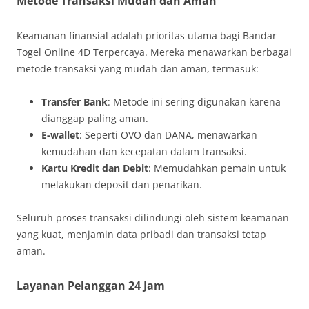
Metode Transaksi Mudah dan Aman
Keamanan finansial adalah prioritas utama bagi Bandar
Togel Online 4D Terpercaya. Mereka menawarkan berbagai
metode transaksi yang mudah dan aman, termasuk:
Transfer Bank
: Metode ini sering digunakan karena
dianggap paling aman.
E-wallet
: Seperti OVO dan DANA, menawarkan
kemudahan dan kecepatan dalam transaksi.
Kartu Kredit dan Debit
: Memudahkan pemain untuk
melakukan deposit dan penarikan.
Seluruh proses transaksi dilindungi oleh sistem keamanan
yang kuat, menjamin data pribadi dan transaksi tetap
aman.
Layanan Pelanggan 24 Jam