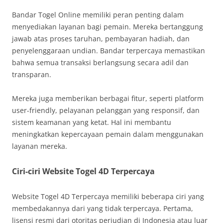
Bandar Togel Online memiliki peran penting dalam
menyediakan layanan bagi pemain. Mereka bertanggung
jawab atas proses taruhan, pembayaran hadiah, dan
penyelenggaraan undian. Bandar terpercaya memastikan
bahwa semua transaksi berlangsung secara adil dan
transparan.
Mereka juga memberikan berbagai fitur, seperti platform
user-friendly, pelayanan pelanggan yang responsif, dan
sistem keamanan yang ketat. Hal ini membantu
meningkatkan kepercayaan pemain dalam menggunakan
layanan mereka.
Ciri-ciri Website Togel 4D Terpercaya
Website Togel 4D Terpercaya memiliki beberapa ciri yang
membedakannya dari yang tidak terpercaya. Pertama,
lisensi resmi dari otoritas perjudian di Indonesia atau luar