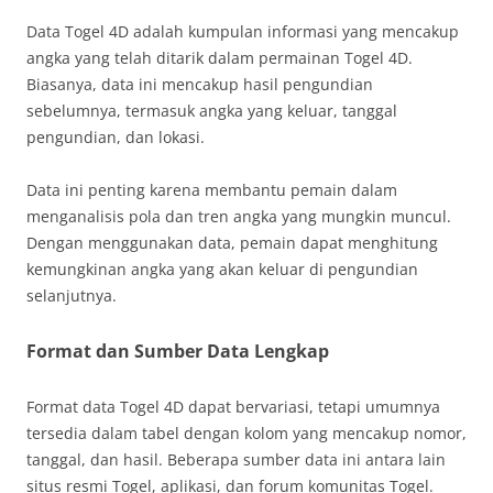
Data Togel 4D adalah kumpulan informasi yang mencakup
angka yang telah ditarik dalam permainan Togel 4D.
Biasanya, data ini mencakup hasil pengundian
sebelumnya, termasuk angka yang keluar, tanggal
pengundian, dan lokasi.
Data ini penting karena membantu pemain dalam
menganalisis pola dan tren angka yang mungkin muncul.
Dengan menggunakan data, pemain dapat menghitung
kemungkinan angka yang akan keluar di pengundian
selanjutnya.
Format dan Sumber Data Lengkap
Format data Togel 4D dapat bervariasi, tetapi umumnya
tersedia dalam tabel dengan kolom yang mencakup nomor,
tanggal, dan hasil. Beberapa sumber data ini antara lain
situs resmi Togel, aplikasi, dan forum komunitas Togel.