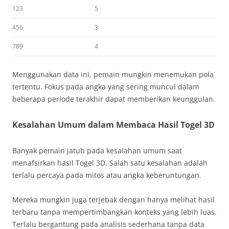
123
5
456
3
789
4
Menggunakan data ini, pemain mungkin menemukan pola
tertentu. Fokus pada angka yang sering muncul dalam
beberapa periode terakhir dapat memberikan keunggulan.
Kesalahan Umum dalam Membaca Hasil Togel 3D
Banyak pemain jatuh pada kesalahan umum saat
menafsirkan hasil Togel 3D. Salah satu kesalahan adalah
terlalu percaya pada mitos atau angka keberuntungan.
Mereka mungkin juga terjebak dengan hanya melihat hasil
terbaru tanpa mempertimbangkan konteks yang lebih luas.
Terlalu bergantung pada analisis sederhana tanpa data