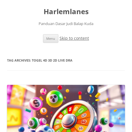
Harlemlanes
Panduan Dasar Judi Balap Kuda
Skip to content
Menu
TAG ARCHIVES:
TOGEL 4D 3D 2D LIVE DRA