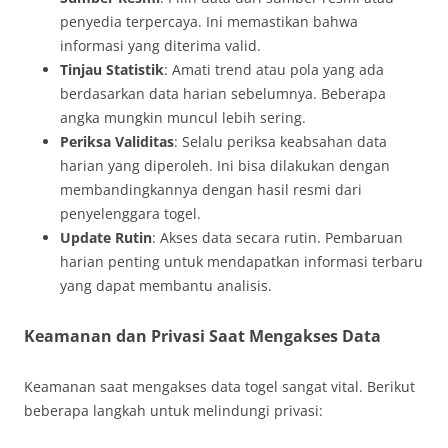
penyedia terpercaya. Ini memastikan bahwa
informasi yang diterima valid.
Tinjau Statistik
: Amati trend atau pola yang ada
berdasarkan data harian sebelumnya. Beberapa
angka mungkin muncul lebih sering.
Periksa Validitas
: Selalu periksa keabsahan data
harian yang diperoleh. Ini bisa dilakukan dengan
membandingkannya dengan hasil resmi dari
penyelenggara togel.
Update Rutin
: Akses data secara rutin. Pembaruan
harian penting untuk mendapatkan informasi terbaru
yang dapat membantu analisis.
Keamanan dan Privasi Saat Mengakses Data
Keamanan saat mengakses data togel sangat vital. Berikut
beberapa langkah untuk melindungi privasi: