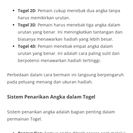
Togel 2D
: Pemain cukup menebak dua angka tanpa
harus memikirkan urutan.
Togel 3D
: Pemain harus menebak tiga angka dalam
urutan yang benar. Ini meningkatkan tantangan dan
biasanya menawarkan hadiah yang lebih besar.
Togel 4D
: Pemain menebak empat angka dalam
urutan yang benar. Ini adalah cara paling sulit dan
berpotensi menawarkan hadiah tertinggi.
Perbedaan dalam cara bermain ini langsung berpengaruh
pada peluang menang dan ukuran hadiah.
Sistem Penarikan Angka dalam Togel
Sistem penarikan angka adalah bagian penting dalam
permainan Togel.