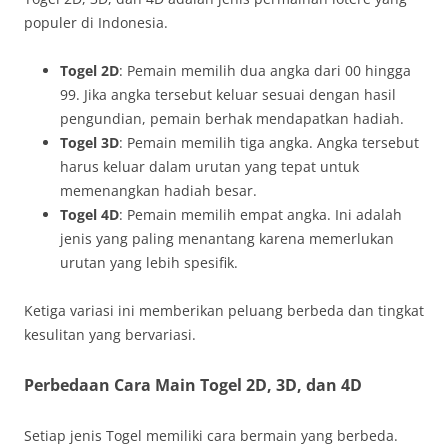
populer di Indonesia.
Togel 2D
: Pemain memilih dua angka dari 00 hingga
99. Jika angka tersebut keluar sesuai dengan hasil
pengundian, pemain berhak mendapatkan hadiah.
Togel 3D
: Pemain memilih tiga angka. Angka tersebut
harus keluar dalam urutan yang tepat untuk
memenangkan hadiah besar.
Togel 4D
: Pemain memilih empat angka. Ini adalah
jenis yang paling menantang karena memerlukan
urutan yang lebih spesifik.
Ketiga variasi ini memberikan peluang berbeda dan tingkat
kesulitan yang bervariasi.
Perbedaan Cara Main Togel 2D, 3D, dan 4D
Setiap jenis Togel memiliki cara bermain yang berbeda.