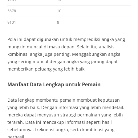
5678
10
9101
8
Pola ini dapat digunakan untuk memprediksi angka yang
mungkin muncul di masa depan. Selain itu, analisis
kombinasi angka juga penting. Menggabungkan angka
yang sering muncul dengan angka yang jarang dapat
memberikan peluang yang lebih baik.
Manfaat Data Lengkap untuk Pemain
Data lengkap membantu pemain membuat keputusan
yang lebih baik. Dengan informasi yang lebih mendetail,
mereka dapat menyusun strategi permainan yang lebih
terarah. Data ini mencakup informasi seperti hasil
sebelumnya, frekuensi angka, serta kombinasi yang
berhasil.