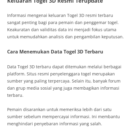
Keluaran Togel 3D Resmi Terupdate
Informasi mengenai keluaran Togel 3D resmi terbaru
sangat penting bagi para pemain dan penggemar togel.
Keakuratan dan validitas data ini menjadi fokus utama
untuk memudahkan analisis dan pengambilan keputusan.
Cara Menemukan Data Togel 3D Terbaru
Data Togel 3D terbaru dapat ditemukan melalui berbagai
platform. Situs resmi penyelenggara togel merupakan
sumber yang paling terpercaya. Selain itu, banyak forum
dan grup media sosial yang juga membagikan informasi
terbaru.
Pemain disarankan untuk memeriksa lebih dari satu
sumber sebelum mempercayai informasi. Ini membantu
menghindari penyebaran informasi yang salah.