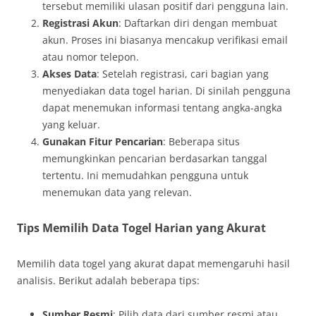
tersebut memiliki ulasan positif dari pengguna lain.
Registrasi Akun
: Daftarkan diri dengan membuat
akun. Proses ini biasanya mencakup verifikasi email
atau nomor telepon.
Akses Data
: Setelah registrasi, cari bagian yang
menyediakan data togel harian. Di sinilah pengguna
dapat menemukan informasi tentang angka-angka
yang keluar.
Gunakan Fitur Pencarian
: Beberapa situs
memungkinkan pencarian berdasarkan tanggal
tertentu. Ini memudahkan pengguna untuk
menemukan data yang relevan.
Tips Memilih Data Togel Harian yang Akurat
Memilih data togel yang akurat dapat memengaruhi hasil
analisis. Berikut adalah beberapa tips:
Sumber Resmi
: Pilih data dari sumber resmi atau