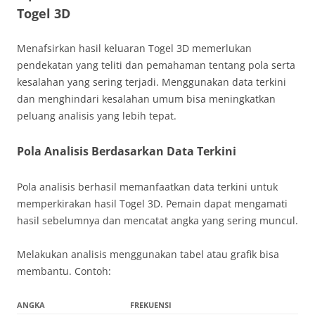
Togel 3D
Menafsirkan hasil keluaran Togel 3D memerlukan
pendekatan yang teliti dan pemahaman tentang pola serta
kesalahan yang sering terjadi. Menggunakan data terkini
dan menghindari kesalahan umum bisa meningkatkan
peluang analisis yang lebih tepat.
Pola Analisis Berdasarkan Data Terkini
Pola analisis berhasil memanfaatkan data terkini untuk
memperkirakan hasil Togel 3D. Pemain dapat mengamati
hasil sebelumnya dan mencatat angka yang sering muncul.
Melakukan analisis menggunakan tabel atau grafik bisa
membantu. Contoh:
ANGKA
FREKUENSI