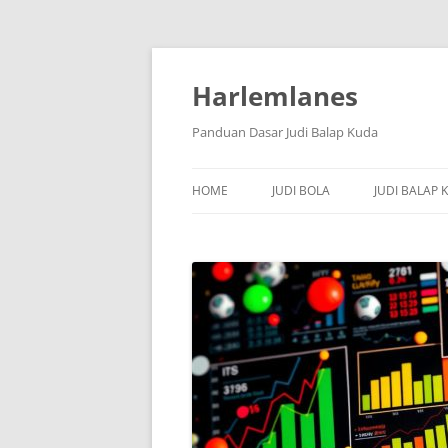
Harlemlanes
Panduan Dasar Judi Balap Kuda
HOME
JUDI BOLA
JUDI BALAP 