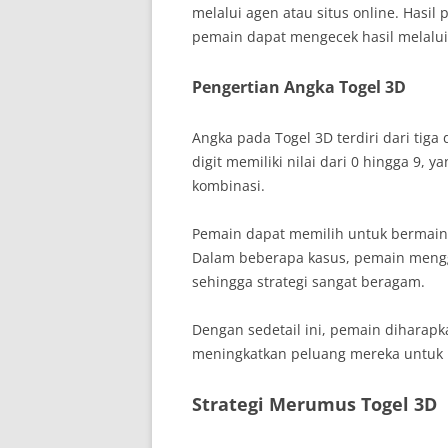
melalui agen atau situs online. Has
pemain dapat mengecek hasil melalui
Pengertian Angka Togel 3D
Angka pada Togel 3D terdiri dari tiga
digit memiliki nilai dari 0 hingga 9, 
kombinasi.
Pemain dapat memilih untuk bermain 
Dalam beberapa kasus, pemain mengg
sehingga strategi sangat beragam.
Dengan sedetail ini, pemain dihara
meningkatkan peluang mereka untuk
Strategi Merumus Togel 3D