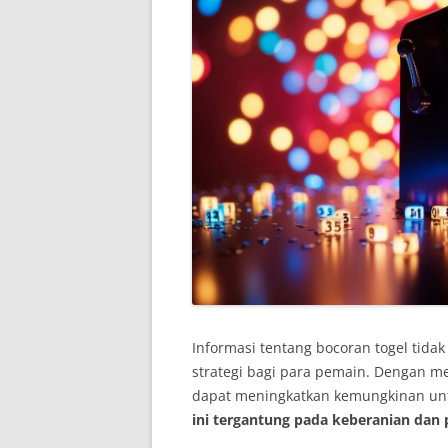
Informasi tentang bocoran togel tid
strategi bagi para pemain. Dengan me
dapat meningkatkan kemungkinan un
ini tergantung pada keberanian dan