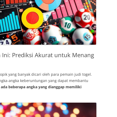
Ini: Prediksi Akurat untuk Menang
pik yang banyak dicari oleh para pemain judi togel.
ngka-angka keberuntungan yang dapat membantu
i, ada beberapa angka yang dianggap memiliki