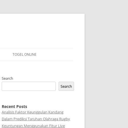
TOGEL ONLINE
Search
Search
Recent Posts
Analisis Faktor Keunggulan Kandang
Dalam Prediksi Taruhan Olahraga Rugby
Keuntungan Menggunakan Fitur Live