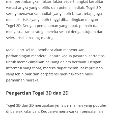
mempertimbangkan faktor-faktor seperti tingkat kesulitan,
variasi angka yang dipilih, dan potensi hadiah. Togel 3D
sering menawarkan hadiah yang lebih besar, tetapi juga
memiliki risiko yang lebih tinggi dibandingkan dengan
Togel 2D. Dengan pemahaman yang tepat, pemain dapat
menyesuaikan strategi mereka sesuai dengan tujuan dan
selera risiko masing-masing.
Melalui artikel ini, pembaca akan menemukan
perbandingan mendetail antara kedua pasaran, serta tips
untuk memaksimalkan peluang dalam bermain. Dengan
informasi yang tepat, mereka dapat membuat keputusan
yang lebih baik dan berpotensi meningkatkan hasil
permainan mereka.
Pengertian Togel 3D dan 2D
Togel 3D dan 2D merupakan jenis permainan yang populer
di banyak kalangan. Keduanya menawarkan pengalaman