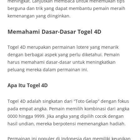
meningkat. Lanjutkan membaca untuk menemukan tips
berguna dan trik yang dapat membantu pemain meraih
kemenangan yang diinginkan.
Memahami Dasar-Dasar Togel 4D
Togel 4D merupakan permainan lotere yang menarik
dengan berbagai aspek yang perlu diketahui. Pemain
harus memahami dasar-dasar untuk meningkatkan
peluang mereka dalam permainan ini.
Apa Itu Togel 4D
Togel 4D adalah singkatan dari “Toto Gelap” dengan fokus
pada empat angka. Pemain memilih kombinasi dari angka
0000 hingga 9999. Jika angka yang dipilih cocok dengan
hasil undian, mereka berpotensi memenangkan hadiah.
Permainan ini populer di Indonesia dan memiliki keunikan