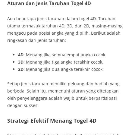
Aturan dan Jenis Taruhan Togel 4D
Ada beberapa jenis taruhan dalam togel 4D. Taruhan
utama termasuk taruhan 4D, 3D, dan 2D, masing-masing
mengacu pada posisi angka yang dipilih. Berikut adalah
ringkasan dari jenis taruhan:
4D
: Menang jika semua empat angka cocok.
3D
: Menang jika tiga angka terakhir cocok.
2D
: Menang jika dua angka terakhir cocok.
Setiap jenis taruhan memiliki peluang dan hadiah yang
berbeda. Selain itu, memenuhi aturan yang ditetapkan
oleh penyelenggara adalah wajib untuk berpartisipasi
dengan sukses.
Strategi Efektif Menang Togel 4D