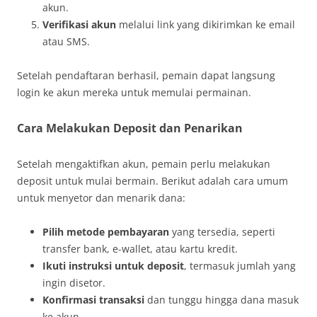
akun.
Verifikasi akun
melalui link yang dikirimkan ke email
atau SMS.
Setelah pendaftaran berhasil, pemain dapat langsung
login ke akun mereka untuk memulai permainan.
Cara Melakukan Deposit dan Penarikan
Setelah mengaktifkan akun, pemain perlu melakukan
deposit untuk mulai bermain. Berikut adalah cara umum
untuk menyetor dan menarik dana:
Pilih metode pembayaran
yang tersedia, seperti
transfer bank, e-wallet, atau kartu kredit.
Ikuti instruksi untuk deposit
, termasuk jumlah yang
ingin disetor.
Konfirmasi transaksi
dan tunggu hingga dana masuk
ke akun.