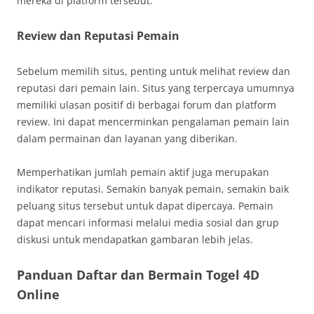
mereka di platform tersebut.
Review dan Reputasi Pemain
Sebelum memilih situs, penting untuk melihat review dan
reputasi dari pemain lain. Situs yang terpercaya umumnya
memiliki ulasan positif di berbagai forum dan platform
review. Ini dapat mencerminkan pengalaman pemain lain
dalam permainan dan layanan yang diberikan.
Memperhatikan jumlah pemain aktif juga merupakan
indikator reputasi. Semakin banyak pemain, semakin baik
peluang situs tersebut untuk dapat dipercaya. Pemain
dapat mencari informasi melalui media sosial dan grup
diskusi untuk mendapatkan gambaran lebih jelas.
Panduan Daftar dan Bermain Togel 4D
Online