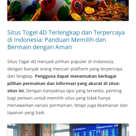
Situs Togel 4D Terlengkap dan Terpercaya
di Indonesia: Panduan Memilih dan
Bermain dengan Aman
Situs Togel 4D menjadi pilihan populer di Indonesia,
dengan banyak orang mencari platform yang terpercaya
dan lengkap.
Pengguna dapat menemukan berbagai
pilihan permainan dan informasi yang akurat di situs-
situs ini.
Dengan banyaknya opsi yang tersedia, penting
bagi pemain untuk memilih situs yang tidak hanya
menawarkan variasi permainan, tetapi juga keamanan dan
layanan yang baik.