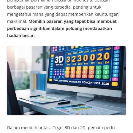
berbagai pasaran yang tersedia, penting untuk
mengetahui mana yang dapat memberikan keuntungan
maksimal.
Memilih pasaran yang tepat bisa membuat
perbedaan signifikan dalam peluang mendapatkan
hadiah besar.
Dalam memilih antara Togel 3D dan 2D, pemain perlu