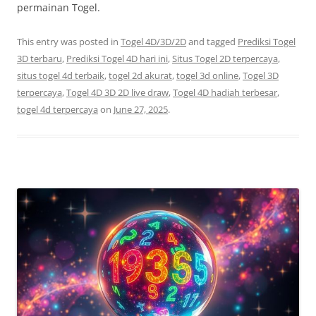
permainan Togel.
This entry was posted in
Togel 4D/3D/2D
and tagged
Prediksi Togel
3D terbaru
,
Prediksi Togel 4D hari ini
,
Situs Togel 2D terpercaya
,
situs togel 4d terbaik
,
togel 2d akurat
,
togel 3d online
,
Togel 3D
terpercaya
,
Togel 4D 3D 2D live draw
,
Togel 4D hadiah terbesar
,
togel 4d terpercaya
on
June 27, 2025
.