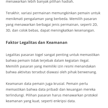
menawarkan lebih banyak pilihan hadiah.
Terakhir, variasi permainan memungkinkan pemain untuk
menikmati pengalaman yang berbeda. Memilih pasaran
yang menawarkan berbagai jenis permainan, seperti 2D,
3D, dan colok bebas, dapat meningkatkan kesenangan.
Faktor Legalitas dan Keamanan
Legalitas pasaran togel sangat penting untuk memastikan
bahwa pemain tidak terjebak dalam kegiatan ilegal.
Memilih pasaran yang memiliki izin resmi menandakan
bahwa aktivitas tersebut diawasi oleh pihak berwenang.
Keamanan data pemain juga krusial. Pemain perlu
memastikan bahwa data pribadi dan keuangan mereka
terlindungi. Pilihan pasaran harus menawarkan protokol
keamanan yang kuat, seperti enkripsi data.