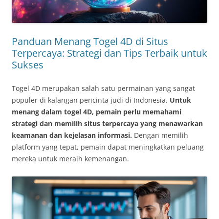
Panduan Menang Togel 4D di Situs
Terpercaya: Strategi dan Tips Terbaik untuk
Sukses
Togel 4D merupakan salah satu permainan yang sangat
populer di kalangan pencinta judi di Indonesia.
Untuk
menang dalam togel 4D, pemain perlu memahami
strategi dan memilih situs terpercaya yang menawarkan
keamanan dan kejelasan informasi.
Dengan memilih
platform yang tepat, pemain dapat meningkatkan peluang
mereka untuk meraih kemenangan.