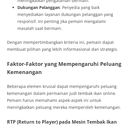
meningkatkan pengalaman bermain.
Dukungan Pelanggan
: Penyedia yang baik
menyediakan layanan dukungan pelanggan yang
responsif. Ini penting jika pemain mengalami
masalah saat bermain.
Dengan mempertimbangkan kriteria ini, pemain dapat
membuat pilihan yang lebih informasional dan strategis.
Faktor-Faktor yang Mempengaruhi Peluang
Kemenangan
Beberapa elemen krusial dapat mempengaruhi peluang
kemenangan dalam permainan judi tembak ikan online.
Pemain harus memahami aspek-aspek ini untuk
meningkatkan peluang mereka memperoleh kemenangan.
RTP (Return to Player) pada Mesin Tembak Ikan