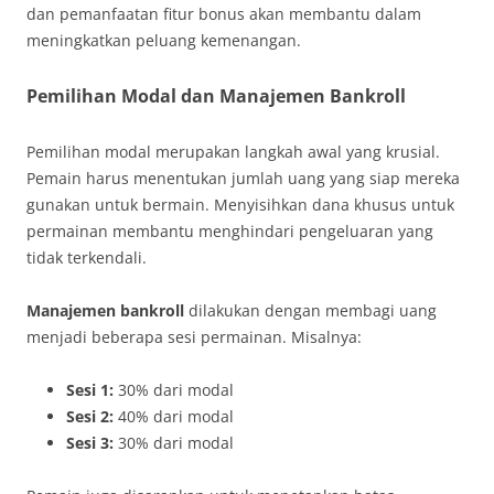
dan pemanfaatan fitur bonus akan membantu dalam
meningkatkan peluang kemenangan.
Pemilihan Modal dan Manajemen Bankroll
Pemilihan modal merupakan langkah awal yang krusial.
Pemain harus menentukan jumlah uang yang siap mereka
gunakan untuk bermain. Menyisihkan dana khusus untuk
permainan membantu menghindari pengeluaran yang
tidak terkendali.
Manajemen bankroll
dilakukan dengan membagi uang
menjadi beberapa sesi permainan. Misalnya:
Sesi 1:
30% dari modal
Sesi 2:
40% dari modal
Sesi 3:
30% dari modal