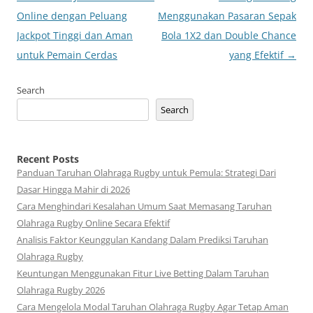
navigation
Online dengan Peluang
Menggunakan Pasaran Sepak
Jackpot Tinggi dan Aman
Bola 1X2 dan Double Chance
untuk Pemain Cerdas
yang Efektif
→
Search
Search
Recent Posts
Panduan Taruhan Olahraga Rugby untuk Pemula: Strategi Dari
Dasar Hingga Mahir di 2026
Cara Menghindari Kesalahan Umum Saat Memasang Taruhan
Olahraga Rugby Online Secara Efektif
Analisis Faktor Keunggulan Kandang Dalam Prediksi Taruhan
Olahraga Rugby
Keuntungan Menggunakan Fitur Live Betting Dalam Taruhan
Olahraga Rugby 2026
Cara Mengelola Modal Taruhan Olahraga Rugby Agar Tetap Aman