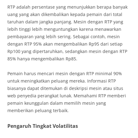
RTP adalah persentase yang menunjukkan berapa banyak
uang yang akan dikembalikan kepada pemain dari total
taruhan dalam jangka panjang. Mesin dengan RTP yang
lebih tinggi lebih menguntungkan karena menawarkan
pembayaran yang lebih sering. Sebagai contoh, mesin
dengan RTP 95% akan mengembalikan Rp95 dari setiap
Rp100 yang dipertaruhkan, sedangkan mesin dengan RTP
85% hanya mengembalikan Rp85.
Pemain harus mencari mesin dengan RTP minimal 90%
untuk meningkatkan peluang mereka. Informasi RTP
biasanya dapat ditemukan di deskripsi mesin atau situs
web penyedia perangkat lunak. Memahami RTP memberi
pemain keunggulan dalam memilih mesin yang
memberikan peluang terbaik.
Pengaruh Tingkat Volatilitas