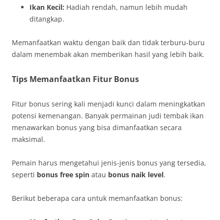
Ikan Kecil:
Hadiah rendah, namun lebih mudah
ditangkap.
Memanfaatkan waktu dengan baik dan tidak terburu-buru
dalam menembak akan memberikan hasil yang lebih baik.
Tips Memanfaatkan Fitur Bonus
Fitur bonus sering kali menjadi kunci dalam meningkatkan
potensi kemenangan. Banyak permainan judi tembak ikan
menawarkan bonus yang bisa dimanfaatkan secara
maksimal.
Pemain harus mengetahui jenis-jenis bonus yang tersedia,
seperti
bonus free spin
atau
bonus naik level
.
Berikut beberapa cara untuk memanfaatkan bonus: