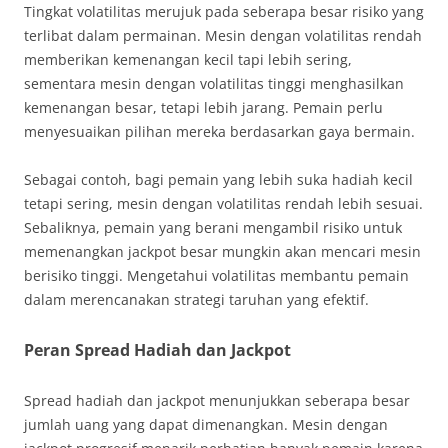
Tingkat volatilitas merujuk pada seberapa besar risiko yang
terlibat dalam permainan. Mesin dengan volatilitas rendah
memberikan kemenangan kecil tapi lebih sering,
sementara mesin dengan volatilitas tinggi menghasilkan
kemenangan besar, tetapi lebih jarang. Pemain perlu
menyesuaikan pilihan mereka berdasarkan gaya bermain.
Sebagai contoh, bagi pemain yang lebih suka hadiah kecil
tetapi sering, mesin dengan volatilitas rendah lebih sesuai.
Sebaliknya, pemain yang berani mengambil risiko untuk
memenangkan jackpot besar mungkin akan mencari mesin
berisiko tinggi. Mengetahui volatilitas membantu pemain
dalam merencanakan strategi taruhan yang efektif.
Peran Spread Hadiah dan Jackpot
Spread hadiah dan jackpot menunjukkan seberapa besar
jumlah uang yang dapat dimenangkan. Mesin dengan