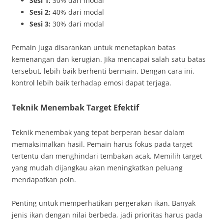
Sesi 1:
30% dari modal
Sesi 2:
40% dari modal
Sesi 3:
30% dari modal
Pemain juga disarankan untuk menetapkan batas
kemenangan dan kerugian. Jika mencapai salah satu batas
tersebut, lebih baik berhenti bermain. Dengan cara ini,
kontrol lebih baik terhadap emosi dapat terjaga.
Teknik Menembak Target Efektif
Teknik menembak yang tepat berperan besar dalam
memaksimalkan hasil. Pemain harus fokus pada target
tertentu dan menghindari tembakan acak. Memilih target
yang mudah dijangkau akan meningkatkan peluang
mendapatkan poin.
Penting untuk memperhatikan pergerakan ikan. Banyak
jenis ikan dengan nilai berbeda, jadi prioritas harus pada