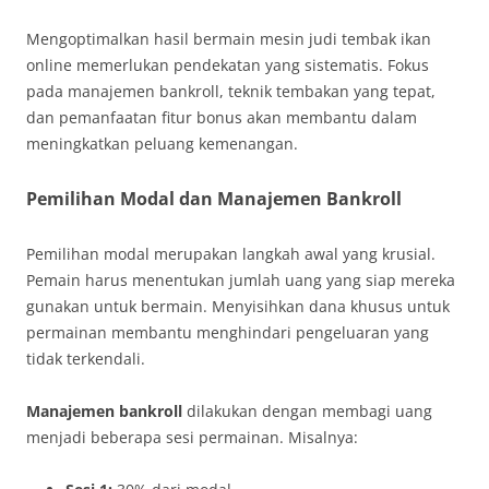
Mengoptimalkan hasil bermain mesin judi tembak ikan
online memerlukan pendekatan yang sistematis. Fokus
pada manajemen bankroll, teknik tembakan yang tepat,
dan pemanfaatan fitur bonus akan membantu dalam
meningkatkan peluang kemenangan.
Pemilihan Modal dan Manajemen Bankroll
Pemilihan modal merupakan langkah awal yang krusial.
Pemain harus menentukan jumlah uang yang siap mereka
gunakan untuk bermain. Menyisihkan dana khusus untuk
permainan membantu menghindari pengeluaran yang
tidak terkendali.
Manajemen bankroll
dilakukan dengan membagi uang
menjadi beberapa sesi permainan. Misalnya: