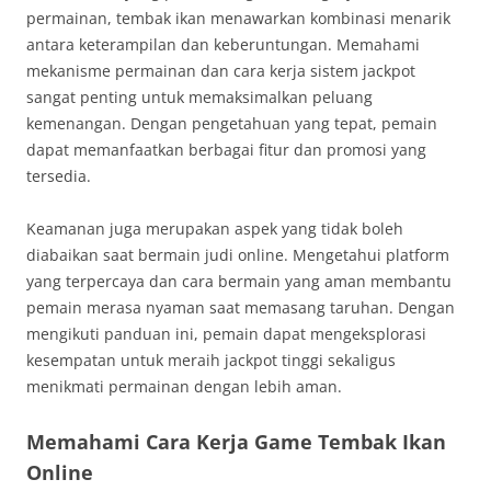
permainan, tembak ikan menawarkan kombinasi menarik
antara keterampilan dan keberuntungan. Memahami
mekanisme permainan dan cara kerja sistem jackpot
sangat penting untuk memaksimalkan peluang
kemenangan. Dengan pengetahuan yang tepat, pemain
dapat memanfaatkan berbagai fitur dan promosi yang
tersedia.
Keamanan juga merupakan aspek yang tidak boleh
diabaikan saat bermain judi online. Mengetahui platform
yang terpercaya dan cara bermain yang aman membantu
pemain merasa nyaman saat memasang taruhan. Dengan
mengikuti panduan ini, pemain dapat mengeksplorasi
kesempatan untuk meraih jackpot tinggi sekaligus
menikmati permainan dengan lebih aman.
Memahami Cara Kerja Game Tembak Ikan
Online