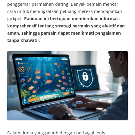
penggemar permainan daring. Banyak pemain mencari
cara untuk meningkatkan peluang mereka mendapatkan
jackpot.
Panduan ini bertujuan memberikan informasi
komprehensif tentang strategi bermain yang efektif dan
aman, sehingga pemain dapat menikmati pengalaman
tanpa khawatir.
Dalam dunia yang penuh dengan berbagai jenis