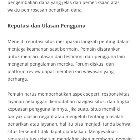
pengembalian dana yang jelas dan pemeriksaan atas
waktu pemrosesan penarikan dana.
Reputasi dan Ulasan Pengguna
Meneliti reputasi situs merupakan langkah penting dalam
menjaga keamanan saat bermain. Pemain disarankan
untuk mencari ulasan dan testimoni dari pengguna lain
mengenai pengalaman mereka. Forum diskusi dan
platform review dapat memberikan wawasan yang
berharga.
Pemain harus memperhatikan aspek seperti responsivitas
layanan pelanggan, kemudahan navigasi situs, dan tingkat
kepuasan pengguna lainnya. Jika suatu situs memiliki
banyak ulasan negatif atau mengeluh tentang masalah
penarikan atau layanan, hal itu bisa menjadi tanda bahwa
situs tersebut tidak dapat diandalkan. Mengevaluasi
reputasi situs sebelum mendaftar akan membantu pemain