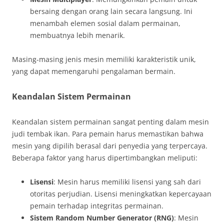
bersaing dengan orang lain secara langsung. Ini
menambah elemen sosial dalam permainan,
membuatnya lebih menarik.
Masing-masing jenis mesin memiliki karakteristik unik,
yang dapat memengaruhi pengalaman bermain.
Keandalan Sistem Permainan
Keandalan sistem permainan sangat penting dalam mesin
judi tembak ikan. Para pemain harus memastikan bahwa
mesin yang dipilih berasal dari penyedia yang terpercaya.
Beberapa faktor yang harus dipertimbangkan meliputi:
Lisensi
: Mesin harus memiliki lisensi yang sah dari
otoritas perjudian. Lisensi meningkatkan kepercayaan
pemain terhadap integritas permainan.
Sistem Random Number Generator (RNG)
: Mesin