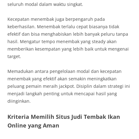
seluruh modal dalam waktu singkat.
Kecepatan menembak juga berpengaruh pada
keberhasilan. Menembak terlalu cepat biasanya tidak
efektif dan bisa menghabiskan lebih banyak peluru tanpa
hasil. Mengatur tempo menembak yang steady akan
memberikan kesempatan yang lebih baik untuk mengenai
target.
Memadukan antara pengelolaan modal dan kecepatan
menembak yang efektif akan semakin meningkatkan
peluang pemain meraih jackpot. Disiplin dalam strategi ini
menjadi langkah penting untuk mencapai hasil yang
diinginkan.
Kriteria Memilih Situs Judi Tembak Ikan
Online yang Aman