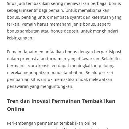
Situs judi tembak ikan sering menawarkan berbagai bonus
sebagai insentif bagi pemain. Untuk memaksimalkan
bonus, penting untuk membaca syarat dan ketentuan yang
terkait. Pemain harus memahami jenis bonus, seperti
bonus sambutan atau bonus deposit, untuk menghindari
kebingungan.
Pemain dapat memanfaatkan bonus dengan berpartisipasi
dalam promosi atau turnamen yang ditawarkan. Selain itu,
bermain secara konsisten dapat meningkatkan peluang
mereka mendapatkan bonus tambahan. Selalu periksa
pembaruan situs untuk memastikan tidak melewatkan
penawaran yang menguntungkan.
Tren dan Inovasi Permainan Tembak Ikan
Online
Perkembangan permainan tembak ikan online