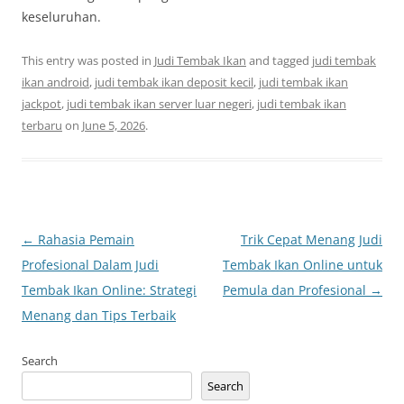
keseluruhan.
This entry was posted in
Judi Tembak Ikan
and tagged
judi tembak
ikan android
,
judi tembak ikan deposit kecil
,
judi tembak ikan
jackpot
,
judi tembak ikan server luar negeri
,
judi tembak ikan
terbaru
on
June 5, 2026
.
Post
←
Rahasia Pemain
Trik Cepat Menang Judi
navigation
Profesional Dalam Judi
Tembak Ikan Online untuk
Tembak Ikan Online: Strategi
Pemula dan Profesional
→
Menang dan Tips Terbaik
Search
Search