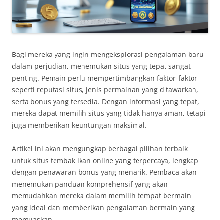
Bagi mereka yang ingin mengeksplorasi pengalaman baru
dalam perjudian, menemukan situs yang tepat sangat
penting. Pemain perlu mempertimbangkan faktor-faktor
seperti reputasi situs, jenis permainan yang ditawarkan,
serta bonus yang tersedia. Dengan informasi yang tepat,
mereka dapat memilih situs yang tidak hanya aman, tetapi
juga memberikan keuntungan maksimal.
Artikel ini akan mengungkap berbagai pilihan terbaik
untuk situs tembak ikan online yang terpercaya, lengkap
dengan penawaran bonus yang menarik. Pembaca akan
menemukan panduan komprehensif yang akan
memudahkan mereka dalam memilih tempat bermain
yang ideal dan memberikan pengalaman bermain yang
memuaskan.