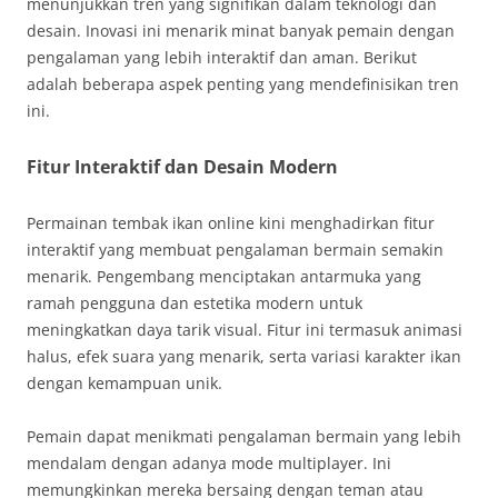
menunjukkan tren yang signifikan dalam teknologi dan
desain. Inovasi ini menarik minat banyak pemain dengan
pengalaman yang lebih interaktif dan aman. Berikut
adalah beberapa aspek penting yang mendefinisikan tren
ini.
Fitur Interaktif dan Desain Modern
Permainan tembak ikan online kini menghadirkan fitur
interaktif yang membuat pengalaman bermain semakin
menarik. Pengembang menciptakan antarmuka yang
ramah pengguna dan estetika modern untuk
meningkatkan daya tarik visual. Fitur ini termasuk animasi
halus, efek suara yang menarik, serta variasi karakter ikan
dengan kemampuan unik.
Pemain dapat menikmati pengalaman bermain yang lebih
mendalam dengan adanya mode multiplayer. Ini
memungkinkan mereka bersaing dengan teman atau