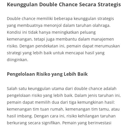
Keunggulan Double Chance Secara Strategis
Double chance memiliki beberapa keunggulan strategis
yang membuatnya menonjol dalam taruhan olahraga.
Kondisi ini tidak hanya meningkatkan peluang
kemenangan, tetapi juga membantu dalam manajemen
risiko. Dengan pendekatan ini, pemain dapat merumuskan
strategi yang lebih baik untuk mencapai hasil yang
diinginkan.
Pengelolaan Risiko yang Lebih Baik
Salah satu keunggulan utama dari double chance adalah
pengelolaan risiko yang lebih baik. Dalam jenis taruhan ini,
pemain dapat memilih dua dari tiga kemungkinan hasil:
kemenangan tim tuan rumah, kemenangan tim tamu, atau
hasil imbang. Dengan cara ini, risiko kehilangan taruhan
berkurang secara signifikan. Pemain yang berinvestasi