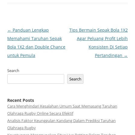
Post
←
Panduan Lengkap
Tips Bermain Sepak Bola 1X2
navigation
Memahami Taruhan Sepak
Agar Peluang Profit Lebih
Bola 1X2 dan Double Chance
Konsisten Di Setiap
untuk Pemula
Pertandingan
→
Search
Search
Recent Posts
Cara Menghindari Kesalahan Umum Saat Memasang Taruhan
Olahraga Rugby Online Secara Efektif
Analisis Faktor Keunggulan Kandang Dalam Prediksi Taruhan
Olahraga Rugby
Keuntungan Menggunakan Fitur Live Betting Dalam Taruhan