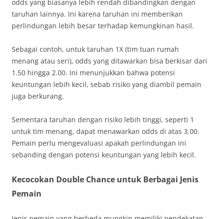
odds yang biasanya lebih rendah dibandingkan dengan
taruhan lainnya. Ini karena taruhan ini memberikan
perlindungan lebih besar terhadap kemungkinan hasil.
Sebagai contoh, untuk taruhan 1X (tim tuan rumah
menang atau seri), odds yang ditawarkan bisa berkisar dari
1.50 hingga 2.00. Ini menunjukkan bahwa potensi
keuntungan lebih kecil, sebab risiko yang diambil pemain
juga berkurang.
Sementara taruhan dengan risiko lebih tinggi, seperti 1
untuk tim menang, dapat menawarkan odds di atas 3.00.
Pemain perlu mengevaluasi apakah perlindungan ini
sebanding dengan potensi keuntungan yang lebih kecil.
Kecocokan Double Chance untuk Berbagai Jenis
Pemain
Jenis pemain yang berbeda mungkin memiliki pendekatan