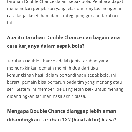
taruhan Double Chance dalam sepak bola. Pembaca dapat
menemukan penjelasan yang jelas dan ringkas mengenai
cara kerja, kelebihan, dan strategi penggunaan taruhan
ini.
Apa itu taruhan Double Chance dan bagaimana
cara kerjanya dalam sepak bola?
Taruhan Double Chance adalah jenis taruhan yang
memungkinkan pemain memilih dua dari tiga
kemungkinan hasil dalam pertandingan sepak bola. Ini
berarti pemain bisa bertaruh pada tim yang menang atau
seri. Sistem ini memberi peluang lebih baik untuk menang
dibandingkan taruhan hasil akhir biasa.
Mengapa Double Chance dianggap lebih aman
dibandingkan taruhan 1X2 (hasil akhir) biasa?