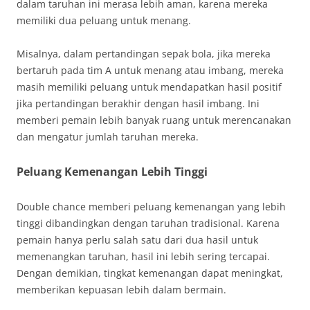
dalam taruhan ini merasa lebih aman, karena mereka
memiliki dua peluang untuk menang.
Misalnya, dalam pertandingan sepak bola, jika mereka
bertaruh pada tim A untuk menang atau imbang, mereka
masih memiliki peluang untuk mendapatkan hasil positif
jika pertandingan berakhir dengan hasil imbang. Ini
memberi pemain lebih banyak ruang untuk merencanakan
dan mengatur jumlah taruhan mereka.
Peluang Kemenangan Lebih Tinggi
Double chance memberi peluang kemenangan yang lebih
tinggi dibandingkan dengan taruhan tradisional. Karena
pemain hanya perlu salah satu dari dua hasil untuk
memenangkan taruhan, hasil ini lebih sering tercapai.
Dengan demikian, tingkat kemenangan dapat meningkat,
memberikan kepuasan lebih dalam bermain.