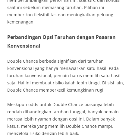
mempertimbangkan performa tim, statistik, dan kondisi
saat ini sebelum memasang taruhan. Pilihan ini
memberikan fleksibilitas dan meningkatkan peluang
kemenangan.
Perbandingan Opsi Taruhan dengan Pasaran
Konvensional
Double Chance berbeda signifikan dari taruhan
konvensional yang hanya menawarkan satu hasil. Pada
taruhan konvensional, pemain harus memilih satu hasil
saja. Hal ini membuat risiko kalah lebih tinggi. Di sisi lain,
Double Chance memperkecil kemungkinan rugi.
Meskipun odds untuk Double Chance biasanya lebih
rendah dibandingkan taruhan tunggal, banyak pemain
merasa lebih nyaman dengan opsi ini. Dalam banyak
kasus, mereka yang memilih Double Chance mampu
mengelola risiko dengan lebih baik.