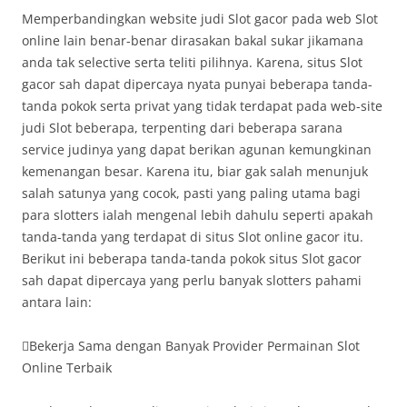
Memperbandingkan website judi Slot gacor pada web Slot
online lain benar-benar dirasakan bakal sukar jikamana
anda tak selective serta teliti pilihnya. Karena, situs Slot
gacor sah dapat dipercaya nyata punyai beberapa tanda-
tanda pokok serta privat yang tidak terdapat pada web-site
judi Slot beberapa, terpenting dari beberapa sarana
service judinya yang dapat berikan agunan kemungkinan
kemenangan besar. Karena itu, biar gak salah menunjuk
salah satunya yang cocok, pasti yang paling utama bagi
para slotters ialah mengenal lebih dahulu seperti apakah
tanda-tanda yang terdapat di situs Slot online gacor itu.
Berikut ini beberapa tanda-tanda pokok situs Slot gacor
sah dapat dipercaya yang perlu banyak slotters pahami
antara lain:
Bekerja Sama dengan Banyak Provider Permainan Slot
Online Terbaik