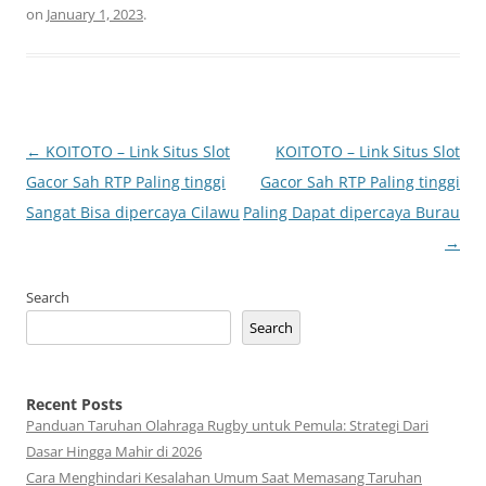
on
January 1, 2023
.
Post
←
KOITOTO – Link Situs Slot
KOITOTO – Link Situs Slot
navigation
Gacor Sah RTP Paling tinggi
Gacor Sah RTP Paling tinggi
Sangat Bisa dipercaya Cilawu
Paling Dapat dipercaya Burau
→
Search
Search
Recent Posts
Panduan Taruhan Olahraga Rugby untuk Pemula: Strategi Dari
Dasar Hingga Mahir di 2026
Cara Menghindari Kesalahan Umum Saat Memasang Taruhan