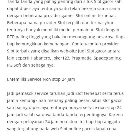
Tanda-tanda yang paling penting dari situs Slot gacor sah
dapat dipercaya tentunya yaitu telah bekerja sama-sama
dengan beberapa provider games Slot online terhebat.
Beberapa nama provider Slot terpilih dan termasyhur
tentunya banyak memiliki model permainan Slot dengan
RTP paling tinggi yang bakalan menanggung besarnya tiap-
tiap kemungkinan kemenangan. Contoh-contoh provider
Slot terbaik yang disajikan web-site judi Slot gacor antara
lain seperti Habanero, Joker123, Pragmatic, Spadegaming,
PG Soft dan sebagainya.
Memiliki Service Non stop 24 Jam
Jadi pemasok service taruhan judi Slot terhebat serta terus
jamin kemungkinan menang paling besar, situs Slot gacor
sah paling dipercaya tentunya punyai service non-stop 24
jam jadi salah satunya tanda-tanda terpentingnya. Karena
dengan pelayanan 24 jam non-stop itu, tiap-tiap anggota
yang tergabung pada web Slot online gacor dapat coba