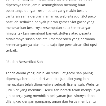
dipercaya terus jamin kemungkinan menang buat
pesertanya dengan kesempatan yang makin besar.
Lantaran sama dengan namanya, web-site judi Slot gacor
pastilah sediakan banyak jejeran games Slot gacor yang
menekankan besarnya kesempatan satu kemenangan
hingga tak kan membuat banyak slotters atau peserta
didalamnya susah cari atau memperoleh yang bernama
kemenangannya atas mana saja tipe permainan Slot opsi
terbaik.
Sudah Bersertikat Sah
Tanda-tanda yang lain bikin situs Slot gacor sah paling
dipercaya berlainan dari web-site judi Slot yang lain
merupakan telah dipunyainya sebuah lisensi sah. Website
judi Slot yang memiliki lisensi sah berarti telah mempunyai
ijin bekerja yang membikin pelayanan judi slotnya dapat
dijangkau dengan gampang, aman dan terus membantu