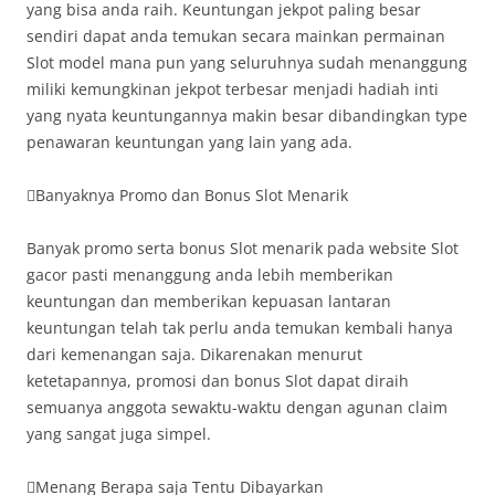
yang bisa anda raih. Keuntungan jekpot paling besar
sendiri dapat anda temukan secara mainkan permainan
Slot model mana pun yang seluruhnya sudah menanggung
miliki kemungkinan jekpot terbesar menjadi hadiah inti
yang nyata keuntungannya makin besar dibandingkan type
penawaran keuntungan yang lain yang ada.
Banyaknya Promo dan Bonus Slot Menarik
Banyak promo serta bonus Slot menarik pada website Slot
gacor pasti menanggung anda lebih memberikan
keuntungan dan memberikan kepuasan lantaran
keuntungan telah tak perlu anda temukan kembali hanya
dari kemenangan saja. Dikarenakan menurut
ketetapannya, promosi dan bonus Slot dapat diraih
semuanya anggota sewaktu-waktu dengan agunan claim
yang sangat juga simpel.
Menang Berapa saja Tentu Dibayarkan