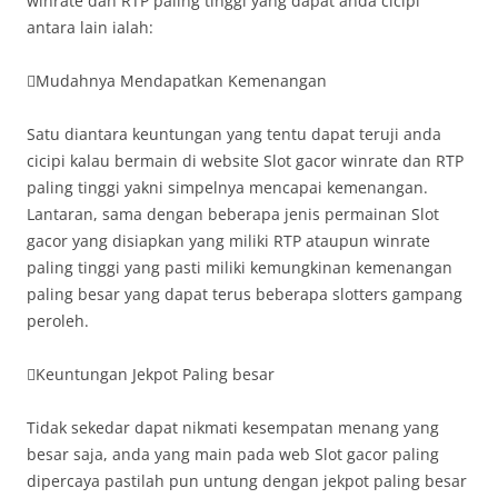
winrate dan RTP paling tinggi yang dapat anda cicipi
antara lain ialah:
Mudahnya Mendapatkan Kemenangan
Satu diantara keuntungan yang tentu dapat teruji anda
cicipi kalau bermain di website Slot gacor winrate dan RTP
paling tinggi yakni simpelnya mencapai kemenangan.
Lantaran, sama dengan beberapa jenis permainan Slot
gacor yang disiapkan yang miliki RTP ataupun winrate
paling tinggi yang pasti miliki kemungkinan kemenangan
paling besar yang dapat terus beberapa slotters gampang
peroleh.
Keuntungan Jekpot Paling besar
Tidak sekedar dapat nikmati kesempatan menang yang
besar saja, anda yang main pada web Slot gacor paling
dipercaya pastilah pun untung dengan jekpot paling besar