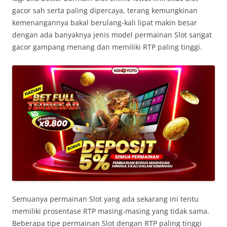
gacor sah serta paling dipercaya, terang kemungkinan
kemenangannya bakal berulang-kali lipat makin besar
dengan ada banyaknya jenis model permainan Slot sangat
gacor gampang menang dan memiliki RTP paling tinggi.
Semuanya permainan Slot yang ada sekarang ini tentu
memiliki prosentase RTP masing-masing yang tidak sama.
Beberapa tipe permainan Slot dengan RTP paling tinggi