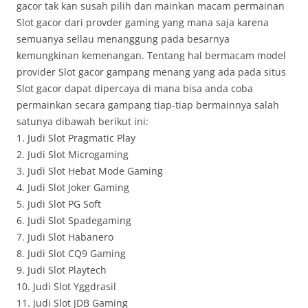
gacor tak kan susah pilih dan mainkan macam permainan
Slot gacor dari provder gaming yang mana saja karena
semuanya sellau menanggung pada besarnya
kemungkinan kemenangan. Tentang hal bermacam model
provider Slot gacor gampang menang yang ada pada situs
Slot gacor dapat dipercaya di mana bisa anda coba
permainkan secara gampang tiap-tiap bermainnya salah
satunya dibawah berikut ini:
1. Judi Slot Pragmatic Play
2. Judi Slot Microgaming
3. Judi Slot Hebat Mode Gaming
4. Judi Slot Joker Gaming
5. Judi Slot PG Soft
6. Judi Slot Spadegaming
7. Judi Slot Habanero
8. Judi Slot CQ9 Gaming
9. Judi Slot Playtech
10. Judi Slot Yggdrasil
11. Judi Slot JDB Gaming