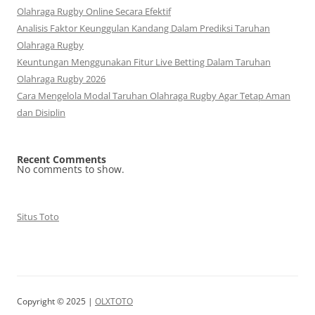
Olahraga Rugby Online Secara Efektif
Analisis Faktor Keunggulan Kandang Dalam Prediksi Taruhan
Olahraga Rugby
Keuntungan Menggunakan Fitur Live Betting Dalam Taruhan
Olahraga Rugby 2026
Cara Mengelola Modal Taruhan Olahraga Rugby Agar Tetap Aman
dan Disiplin
Recent Comments
No comments to show.
Situs Toto
Copyright © 2025 |
OLXTOTO