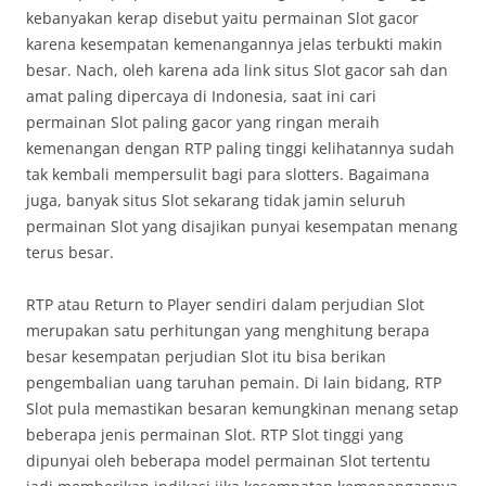
kebanyakan kerap disebut yaitu permainan Slot gacor
karena kesempatan kemenangannya jelas terbukti makin
besar. Nach, oleh karena ada link situs Slot gacor sah dan
amat paling dipercaya di Indonesia, saat ini cari
permainan Slot paling gacor yang ringan meraih
kemenangan dengan RTP paling tinggi kelihatannya sudah
tak kembali mempersulit bagi para slotters. Bagaimana
juga, banyak situs Slot sekarang tidak jamin seluruh
permainan Slot yang disajikan punyai kesempatan menang
terus besar.
RTP atau Return to Player sendiri dalam perjudian Slot
merupakan satu perhitungan yang menghitung berapa
besar kesempatan perjudian Slot itu bisa berikan
pengembalian uang taruhan pemain. Di lain bidang, RTP
Slot pula memastikan besaran kemungkinan menang setap
beberapa jenis permainan Slot. RTP Slot tinggi yang
dipunyai oleh beberapa model permainan Slot tertentu