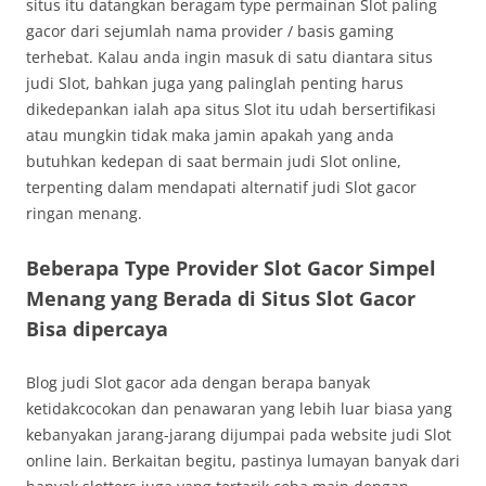
situs itu datangkan beragam type permainan Slot paling
gacor dari sejumlah nama provider / basis gaming
terhebat. Kalau anda ingin masuk di satu diantara situs
judi Slot, bahkan juga yang palinglah penting harus
dikedepankan ialah apa situs Slot itu udah bersertifikasi
atau mungkin tidak maka jamin apakah yang anda
butuhkan kedepan di saat bermain judi Slot online,
terpenting dalam mendapati alternatif judi Slot gacor
ringan menang.
Beberapa Type Provider Slot Gacor Simpel
Menang yang Berada di Situs Slot Gacor
Bisa dipercaya
Blog judi Slot gacor ada dengan berapa banyak
ketidakcocokan dan penawaran yang lebih luar biasa yang
kebanyakan jarang-jarang dijumpai pada website judi Slot
online lain. Berkaitan begitu, pastinya lumayan banyak dari