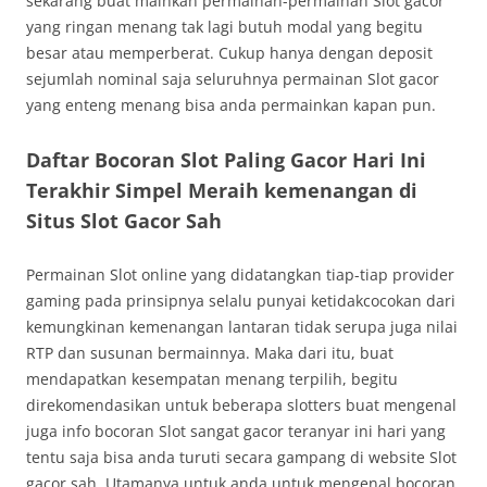
sekarang buat mainkan permainan-permainan Slot gacor
yang ringan menang tak lagi butuh modal yang begitu
besar atau memperberat. Cukup hanya dengan deposit
sejumlah nominal saja seluruhnya permainan Slot gacor
yang enteng menang bisa anda permainkan kapan pun.
Daftar Bocoran Slot Paling Gacor Hari Ini
Terakhir Simpel Meraih kemenangan di
Situs Slot Gacor Sah
Permainan Slot online yang didatangkan tiap-tiap provider
gaming pada prinsipnya selalu punyai ketidakcocokan dari
kemungkinan kemenangan lantaran tidak serupa juga nilai
RTP dan susunan bermainnya. Maka dari itu, buat
mendapatkan kesempatan menang terpilih, begitu
direkomendasikan untuk beberapa slotters buat mengenal
juga info bocoran Slot sangat gacor teranyar ini hari yang
tentu saja bisa anda turuti secara gampang di website Slot
gacor sah. Utamanya untuk anda untuk mengenal bocoran