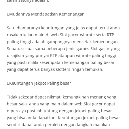
salah satunya adalah:
Mudahnya Mendapatkan Kemenangan
Satu diantaranya keuntungan yang jelas dapat teruji anda
rasakan kalau main di web Slot gacor winrate serta RTP
paling tinggi adalah gampangnya mencetak kemenangan.
Sebab, sesuai sama beberapa jenis games Slot gacor yang
disajikan yang punyai RTP ataupun winrate paling tinggi
yang pasti miliki kesempatan kemenangan paling besar
yang dapat terus banyak slotters ringan temukan.
Keuntungan Jekpot Paling besar
Tidak sekedar dapat nikmati kemungkinan menang yang
besar saja, anda yang main dalam web Slot gacor dapat
dipercaya pastilah untung dengan jekpot paling besar
yang bisa anda dapatkan. Keuntungan jekpot paling besar
sendiri dapat anda peroleh dengan langkah mainkan