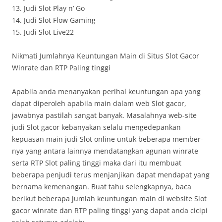
13. Judi Slot Play n’ Go
14. Judi Slot Flow Gaming
15. Judi Slot Live22
Nikmati Jumlahnya Keuntungan Main di Situs Slot Gacor
Winrate dan RTP Paling tinggi
Apabila anda menanyakan perihal keuntungan apa yang
dapat diperoleh apabila main dalam web Slot gacor,
jawabnya pastilah sangat banyak. Masalahnya web-site
judi Slot gacor kebanyakan selalu mengedepankan
kepuasan main judi Slot online untuk beberapa member-
nya yang antara lainnya mendatangkan agunan winrate
serta RTP Slot paling tinggi maka dari itu membuat
beberapa penjudi terus menjanjikan dapat mendapat yang
bernama kemenangan. Buat tahu selengkapnya, baca
berikut beberapa jumlah keuntungan main di website Slot
gacor winrate dan RTP paling tinggi yang dapat anda cicipi