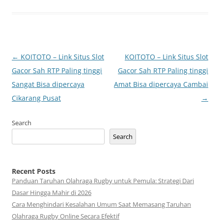
Post
←
KOITOTO – Link Situs Slot
KOITOTO – Link Situs Slot
navigation
Gacor Sah RTP Paling tinggi
Gacor Sah RTP Paling tinggi
Sangat Bisa dipercaya
Amat Bisa dipercaya Cambai
Cikarang Pusat
→
Search
Search
Recent Posts
Panduan Taruhan Olahraga Rugby untuk Pemula: Strategi Dari
Dasar Hingga Mahir di 2026
Cara Menghindari Kesalahan Umum Saat Memasang Taruhan
Olahraga Rugby Online Secara Efektif