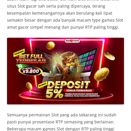
situs Slot gacor sah serta paling dipercaya, terang
kesempatan kemenangannya akan berulang-kali lipat
semakin besar dengan ada banyak macam type games Slot
amat gacor simpel menang dan punyai RTP paling tinggi.
Semuanya permainan Slot yang ada sekarang ini sudah
pasti punyai prosentase RTP semasing yang berlainan.
Beberapa macam games Slot dengan RTP paling tinggi