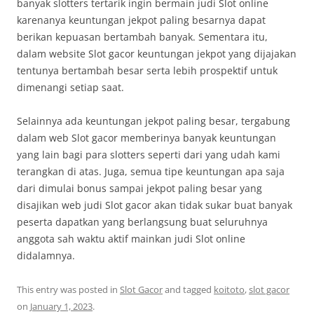
banyak slotters tertarik ingin bermain judi Slot online
karenanya keuntungan jekpot paling besarnya dapat
berikan kepuasan bertambah banyak. Sementara itu,
dalam website Slot gacor keuntungan jekpot yang dijajakan
tentunya bertambah besar serta lebih prospektif untuk
dimenangi setiap saat.
Selainnya ada keuntungan jekpot paling besar, tergabung
dalam web Slot gacor memberinya banyak keuntungan
yang lain bagi para slotters seperti dari yang udah kami
terangkan di atas. Juga, semua tipe keuntungan apa saja
dari dimulai bonus sampai jekpot paling besar yang
disajikan web judi Slot gacor akan tidak sukar buat banyak
peserta dapatkan yang berlangsung buat seluruhnya
anggota sah waktu aktif mainkan judi Slot online
didalamnya.
This entry was posted in
Slot Gacor
and tagged
koitoto
,
slot gacor
on
January 1, 2023
.