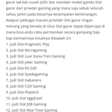
gacor tak kan susah pilih dan mainkan model games Slot
gacor dari provder gaming yang mana saja sebab seluruh
sellau jamin pada besarnya kesempatan kemenangan.
Adapun pelbagai macam provider Slot gacor ringan
menang yang berada di situs Slot gacor dapat dipercaya di
mana bisa anda coba permainkan secara gampang tiap-
tiap bermainnya misalnya dibawah ini:
1. Judi Slot Pragmatic Play
2. Judi Slot Microgaming
3. Judi Slot Luar biasa Tren Gaming
4. Judi Slot Joker Gaming
5. Judi Slot PG Soft
6. Judi Slot Spadegaming
7. Judi Slot Habanero
8. Judi Slot CQ9 Gaming
9. Judi Slot Playtech
10. Judi Slot Yggdrasil
11. Judi Slot JDB Gaming
12. Judi Slot Real Time Gaming