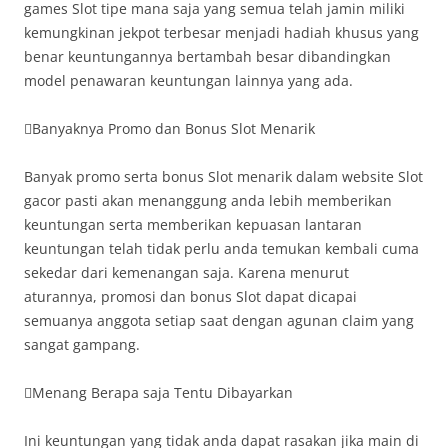
games Slot tipe mana saja yang semua telah jamin miliki
kemungkinan jekpot terbesar menjadi hadiah khusus yang
benar keuntungannya bertambah besar dibandingkan
model penawaran keuntungan lainnya yang ada.
Banyaknya Promo dan Bonus Slot Menarik
Banyak promo serta bonus Slot menarik dalam website Slot
gacor pasti akan menanggung anda lebih memberikan
keuntungan serta memberikan kepuasan lantaran
keuntungan telah tidak perlu anda temukan kembali cuma
sekedar dari kemenangan saja. Karena menurut
aturannya, promosi dan bonus Slot dapat dicapai
semuanya anggota setiap saat dengan agunan claim yang
sangat gampang.
Menang Berapa saja Tentu Dibayarkan
Ini keuntungan yang tidak anda dapat rasakan jika main di