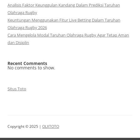
Analisis Faktor Keunggulan Kandang Dalam Prediksi Taruhan
Olahraga Rugby
Keuntungan Menggunakan Fitur Live Betting Dalam Taruhan
Olahraga Rugby 2026
Cara Mengelola Modal Taruhan Olahraga Rugby Agar Tetap Aman
dan Disiplin
Recent Comments
No comments to show.
Situs Toto
Copyright © 2025 |
OLXTOTO