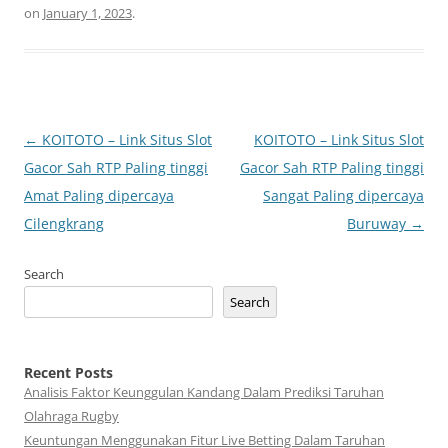
on
January 1, 2023
.
Post
←
KOITOTO – Link Situs Slot
KOITOTO – Link Situs Slot
navigation
Gacor Sah RTP Paling tinggi
Gacor Sah RTP Paling tinggi
Amat Paling dipercaya
Sangat Paling dipercaya
Cilengkrang
Buruway
→
Search
Search
Recent Posts
Analisis Faktor Keunggulan Kandang Dalam Prediksi Taruhan
Olahraga Rugby
Keuntungan Menggunakan Fitur Live Betting Dalam Taruhan