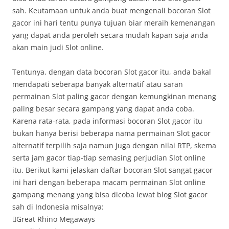
sah. Keutamaan untuk anda buat mengenali bocoran Slot
gacor ini hari tentu punya tujuan biar meraih kemenangan
yang dapat anda peroleh secara mudah kapan saja anda
akan main judi Slot online.
Tentunya, dengan data bocoran Slot gacor itu, anda bakal
mendapati seberapa banyak alternatif atau saran
permainan Slot paling gacor dengan kemungkinan menang
paling besar secara gampang yang dapat anda coba.
Karena rata-rata, pada informasi bocoran Slot gacor itu
bukan hanya berisi beberapa nama permainan Slot gacor
alternatif terpilih saja namun juga dengan nilai RTP, skema
serta jam gacor tiap-tiap semasing perjudian Slot online
itu. Berikut kami jelaskan daftar bocoran Slot sangat gacor
ini hari dengan beberapa macam permainan Slot online
gampang menang yang bisa dicoba lewat blog Slot gacor
sah di Indonesia misalnya:
Great Rhino Megaways