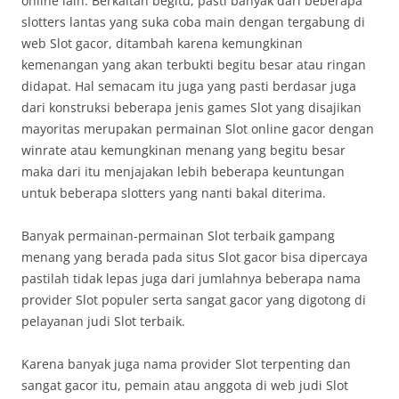
online lain. Berkaitan begitu, pasti banyak dari beberapa
slotters lantas yang suka coba main dengan tergabung di
web Slot gacor, ditambah karena kemungkinan
kemenangan yang akan terbukti begitu besar atau ringan
didapat. Hal semacam itu juga yang pasti berdasar juga
dari konstruksi beberapa jenis games Slot yang disajikan
mayoritas merupakan permainan Slot online gacor dengan
winrate atau kemungkinan menang yang begitu besar
maka dari itu menjajakan lebih beberapa keuntungan
untuk beberapa slotters yang nanti bakal diterima.
Banyak permainan-permainan Slot terbaik gampang
menang yang berada pada situs Slot gacor bisa dipercaya
pastilah tidak lepas juga dari jumlahnya beberapa nama
provider Slot populer serta sangat gacor yang digotong di
pelayanan judi Slot terbaik.
Karena banyak juga nama provider Slot terpenting dan
sangat gacor itu, pemain atau anggota di web judi Slot