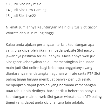
13. Judi Slot Play n’ Go
14. Judi Slot Flow Gaming
15. Judi Slot Live22
Nikmati Jumlahnya Keuntungan Main di Situs Slot Gacor
Winrate dan RTP Paling tinggi
Kalau anda ajukan pertanyaan terkait keuntungan apa
yang bisa diperoleh jika main pada website Slot gacor,
jawabnya pastinya terlalu banyak. Masalahnya web judi
Slot gacor kebanyakan selalu mementingkan kepuasan
main judi Slot online bagi beberapa anggotanya yang
diantaranya mendatangkan agunan winrate serta RTP Slot
paling tinggi hingga membuat banyak penjudi selalu
menjanjikan dapat peroleh yang bernama kemenangan.
Buat tahu lebih detilnya, baca berikut beberapa banyak
keuntungan main di web Slot gacor winrate dan RTP paling
tinggi yang dapat anda cicipi antara lain adalah: