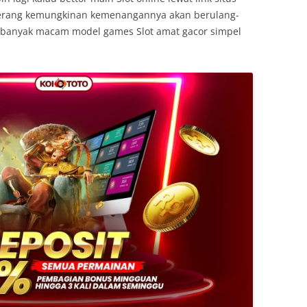
 terang kemungkinan kemenangannya akan berulang-
a banyak macam model games Slot amat gacor simpel