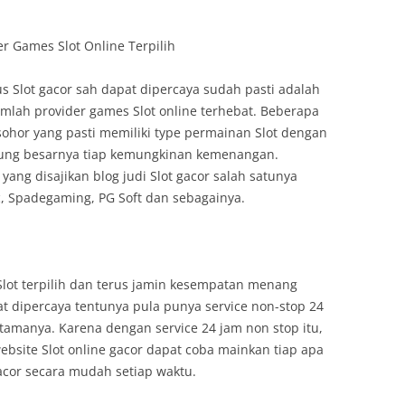
r Games Slot Online Terpilih
tus Slot gacor sah dapat dipercaya sudah pasti adalah
mlah provider games Slot online terhebat. Beberapa
sohor yang pasti memiliki type permainan Slot dengan
gung besarnya tiap kemungkinan kemenangan.
 yang disajikan blog judi Slot gacor salah satunya
c, Spadegaming, PG Soft dan sebagainya.
Slot terpilih dan terus jamin kesempatan menang
pat dipercaya tentunya pula punya service non-stop 24
rutamanya. Karena dengan service 24 jam non stop itu,
ebsite Slot online gacor dapat coba mainkan tiap apa
acor secara mudah setiap waktu.