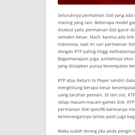
Seluruhnya permainan Slot yang ada w
masing yang lain. Beberapa model ga
disebut yaitu permainan Slot gacor 
semakin besar. Nach, karena ada link 
Indonesia, saat ini cari permainan S
dengan RTP paling tinggi kelihatannya
Bagaimanapun juga, jumlahnya situs S
yang disiapkan punya kesempatan ke
RTP atau Return to Player sendiri dal
menghitung berapa besar kesempatan
uang taruhan pemain. Di lain sisi, 
setap macam-macam games Slot. RTP S
permainan Slot spesifik karenanya m
kemenangannya lantas pasti juga begi
Maka sudah terang jika anda pengin