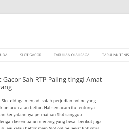
Skip
to
KUDA
SLOT GACOR
TARUHAN OLAHRAGA
TARUHAN TENIS
content
t Gacor Sah RTP Paling tinggi Amat
rang
, Slot diduga menjadi salah perjudian online yang
betaruh atau bettor. Hal semacam itu tentunya
aran kenyataannya permainan Slot sanggup
engan kesempatan menang yang besar berikut juga
 lagi kalau bettor main Slot online lewat link situs