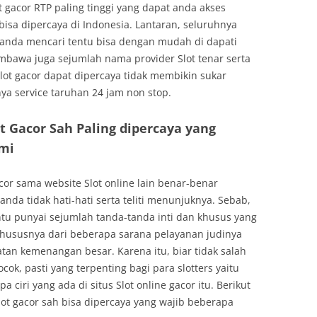
 gacor RTP paling tinggi yang dapat anda akses
a bisa dipercaya di Indonesia. Lantaran, seluruhnya
g anda mencari tentu bisa dengan mudah di dapati
membawa juga sejumlah nama provider Slot tenar serta
 Slot gacor dapat dipercaya tidak membikin sukar
a service taruhan 24 jam non stop.
t Gacor Sah Paling dipercaya yang
ami
or sama website Slot online lain benar-benar
nda tidak hati-hati serta teliti menunjuknya. Sebab,
entu punyai sejumlah tanda-tanda inti dan khusus yang
, khususnya dari beberapa sarana pelayanan judinya
n kemenangan besar. Karena itu, biar tidak salah
k, pasti yang terpenting bagi para slotters yaitu
 ciri yang ada di situs Slot online gacor itu. Berikut
lot gacor sah bisa dipercaya yang wajib beberapa