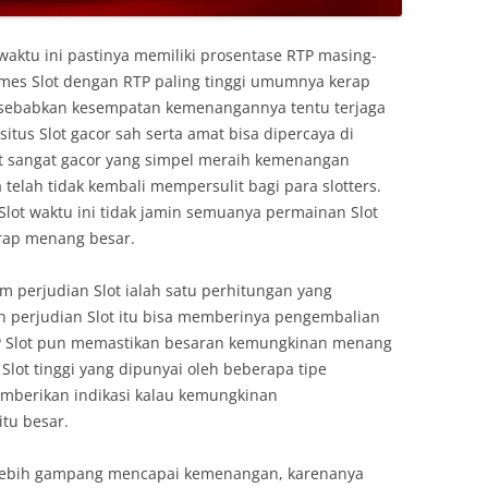
aktu ini pastinya memiliki prosentase RTP masing-
mes Slot dengan RTP paling tinggi umumnya kerap
disebabkan kesempatan kemenangannya tentu terjaga
situs Slot gacor sah serta amat bisa dipercaya di
lot sangat gacor yang simpel meraih kemenangan
 telah tidak kembali mempersulit bagi para slotters.
lot waktu ini tidak jamin semuanya permainan Slot
rap menang besar.
am perjudian Slot ialah satu perhitungan yang
 perjudian Slot itu bisa memberinya pengembalian
RTP Slot pun memastikan besaran kemungkinan menang
lot tinggi yang dipunyai oleh beberapa tipe
emberikan indikasi kalau kemungkinan
tu besar.
 lebih gampang mencapai kemenangan, karenanya