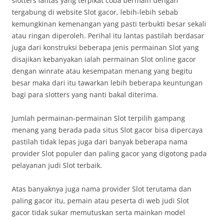
slotters lantas yang terpikat coba bermain dengan
tergabung di website Slot gacor, lebih-lebih sebab
kemungkinan kemenangan yang pasti terbukti besar sekali
atau ringan diperoleh. Perihal itu lantas pastilah berdasar
juga dari konstruksi beberapa jenis permainan Slot yang
disajikan kebanyakan ialah permainan Slot online gacor
dengan winrate atau kesempatan menang yang begitu
besar maka dari itu tawarkan lebih beberapa keuntungan
bagi para slotters yang nanti bakal diterima.
Jumlah permainan-permainan Slot terpilih gampang
menang yang berada pada situs Slot gacor bisa dipercaya
pastilah tidak lepas juga dari banyak beberapa nama
provider Slot populer dan paling gacor yang digotong pada
pelayanan judi Slot terbaik.
Atas banyaknya juga nama provider Slot terutama dan
paling gacor itu, pemain atau peserta di web judi Slot
gacor tidak sukar memutuskan serta mainkan model