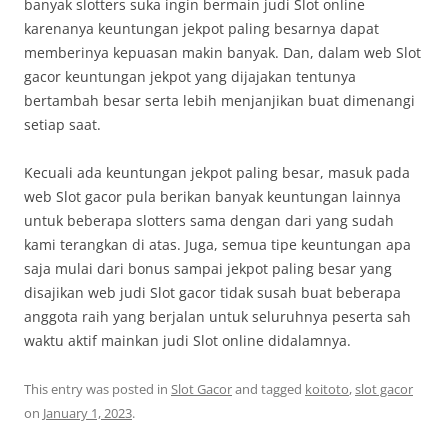
banyak slotters suka ingin bermain judi Slot online
karenanya keuntungan jekpot paling besarnya dapat
memberinya kepuasan makin banyak. Dan, dalam web Slot
gacor keuntungan jekpot yang dijajakan tentunya
bertambah besar serta lebih menjanjikan buat dimenangi
setiap saat.
Kecuali ada keuntungan jekpot paling besar, masuk pada
web Slot gacor pula berikan banyak keuntungan lainnya
untuk beberapa slotters sama dengan dari yang sudah
kami terangkan di atas. Juga, semua tipe keuntungan apa
saja mulai dari bonus sampai jekpot paling besar yang
disajikan web judi Slot gacor tidak susah buat beberapa
anggota raih yang berjalan untuk seluruhnya peserta sah
waktu aktif mainkan judi Slot online didalamnya.
This entry was posted in
Slot Gacor
and tagged
koitoto
,
slot gacor
on
January 1, 2023
.