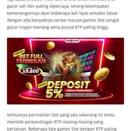
gacor sah dan paling dipercaya, terang kesempatan
kemenangannya akan beberapa kali lipat semakin besar
dengan ada banyaknya variasi macam games Slot sangat
gacor ringan menang serta punya RTP paling tinggi.
Semuanya permainan Slot yang ada sekarang ini tentu
memiliki perbandingan RTP masing-masing yang
berlainan. Beberapa tipe games Slot dengan RTP paling