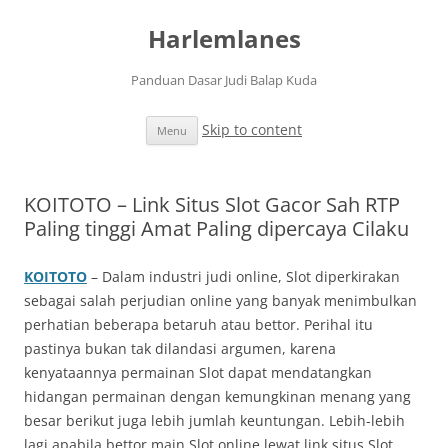
Harlemlanes
Panduan Dasar Judi Balap Kuda
Skip to content
Menu
KOITOTO – Link Situs Slot Gacor Sah RTP
Paling tinggi Amat Paling dipercaya Cilaku
KOITOTO
– Dalam industri judi online, Slot diperkirakan
sebagai salah perjudian online yang banyak menimbulkan
perhatian beberapa betaruh atau bettor. Perihal itu
pastinya bukan tak dilandasi argumen, karena
kenyataannya permainan Slot dapat mendatangkan
hidangan permainan dengan kemungkinan menang yang
besar berikut juga lebih jumlah keuntungan. Lebih-lebih
lagi apabila bettor main Slot online lewat link situs Slot