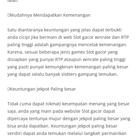
ialah:
Mudahnya Mendapatkan Kemenangan
Satu diantaranya keuntungan yang jelas dapat terbukti
anda cicipi jika bermain di web Slot gacor winrate dan RTP
paling tinggi adalah gampangnya mencetak kemenangan.
Karena, sesuai beberapa jenis games Slot gacor yang
disiapkan yang punyai RTP ataupun winrate paling tinggi
yang pasti punyai kemungkinan kemenangan paling besar
yang dapat selalu banyak slotters gampang temukan.
Keuntungan Jekpot Paling besar
Tidak cuma dapat nikmati kesempatan menang yang besar
saja, anda yang main pada website Slot gacor dapat
dipercaya tentunya mujur dengan jekpot paling besar yang
bisa anda dapatkan. Keuntungan jekpot paling besar
sendiri dapat anda temukan melalui langkah permainkan