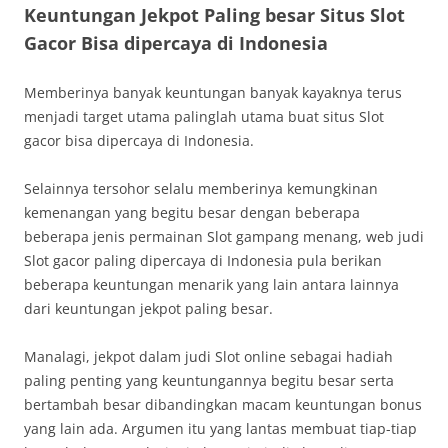
Keuntungan Jekpot Paling besar Situs Slot
Gacor Bisa dipercaya di Indonesia
Memberinya banyak keuntungan banyak kayaknya terus
menjadi target utama palinglah utama buat situs Slot
gacor bisa dipercaya di Indonesia.
Selainnya tersohor selalu memberinya kemungkinan
kemenangan yang begitu besar dengan beberapa
beberapa jenis permainan Slot gampang menang, web judi
Slot gacor paling dipercaya di Indonesia pula berikan
beberapa keuntungan menarik yang lain antara lainnya
dari keuntungan jekpot paling besar.
Manalagi, jekpot dalam judi Slot online sebagai hadiah
paling penting yang keuntungannya begitu besar serta
bertambah besar dibandingkan macam keuntungan bonus
yang lain ada. Argumen itu yang lantas membuat tiap-tiap