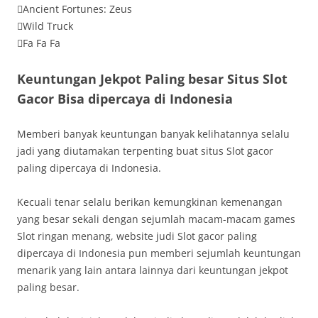
Ancient Fortunes: Zeus
Wild Truck
Fa Fa Fa
Keuntungan Jekpot Paling besar Situs Slot
Gacor Bisa dipercaya di Indonesia
Memberi banyak keuntungan banyak kelihatannya selalu
jadi yang diutamakan terpenting buat situs Slot gacor
paling dipercaya di Indonesia.
Kecuali tenar selalu berikan kemungkinan kemenangan
yang besar sekali dengan sejumlah macam-macam games
Slot ringan menang, website judi Slot gacor paling
dipercaya di Indonesia pun memberi sejumlah keuntungan
menarik yang lain antara lainnya dari keuntungan jekpot
paling besar.