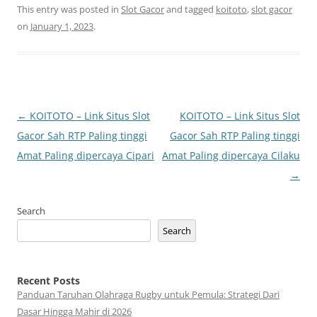
This entry was posted in
Slot Gacor
and tagged
koitoto
,
slot gacor
on
January 1, 2023
.
Post
←
KOITOTO – Link Situs Slot
KOITOTO – Link Situs Slot
navigation
Gacor Sah RTP Paling tinggi
Gacor Sah RTP Paling tinggi
Amat Paling dipercaya Cipari
Amat Paling dipercaya Cilaku
→
Search
Search
Recent Posts
Panduan Taruhan Olahraga Rugby untuk Pemula: Strategi Dari
Dasar Hingga Mahir di 2026