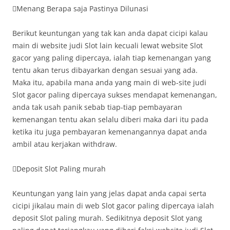
Menang Berapa saja Pastinya Dilunasi
Berikut keuntungan yang tak kan anda dapat cicipi kalau
main di website judi Slot lain kecuali lewat website Slot
gacor yang paling dipercaya, ialah tiap kemenangan yang
tentu akan terus dibayarkan dengan sesuai yang ada.
Maka itu, apabila mana anda yang main di web-site judi
Slot gacor paling dipercaya sukses mendapat kemenangan,
anda tak usah panik sebab tiap-tiap pembayaran
kemenangan tentu akan selalu diberi maka dari itu pada
ketika itu juga pembayaran kemenangannya dapat anda
ambil atau kerjakan withdraw.
Deposit Slot Paling murah
Keuntungan yang lain yang jelas dapat anda capai serta
cicipi jikalau main di web Slot gacor paling dipercaya ialah
deposit Slot paling murah. Sedikitnya deposit Slot yang