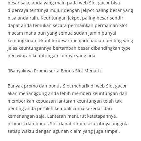
besar saja, anda yang main pada web Slot gacor bisa
dipercaya tentunya mujur dengan jekpot paling besar yang
bisa anda raih. Keuntungan jekpot paling besar sendiri
dapat anda temukan secara permainkan permainan Slot
macam mana pun yang semua sudah jamin punyai
kemungkinan jekpot terbesar menjadi hadiah penting yang
jelas keuntungannya bertambah besar dibandingkan type
penawaran keuntungan lainnya yang ada.
Banyaknya Promo serta Bonus Slot Menarik
Banyak promo dan bonus Slot menarik di web Slot gacor
akan menanggung anda lebih memberi keuntungan dan
memberikan kepuasan lantaran keuntungan telah tak
penting anda peroleh kembali cuma sekedar dari
kemenangan saja. Lantaran menurut ketetapannya,
promosi dan bonus Slot dapat diraih seluruhnya anggota
setiap waktu dengan agunan claim yang juga simpel.