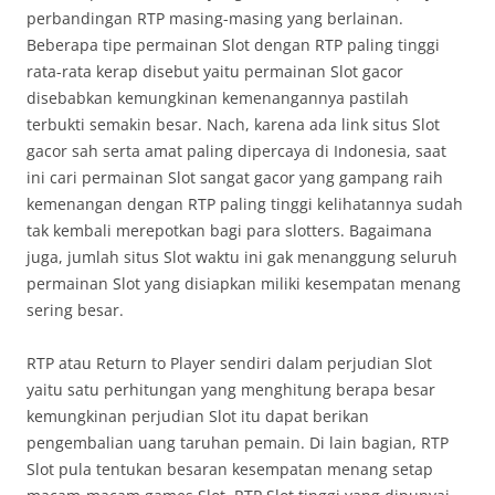
perbandingan RTP masing-masing yang berlainan.
Beberapa tipe permainan Slot dengan RTP paling tinggi
rata-rata kerap disebut yaitu permainan Slot gacor
disebabkan kemungkinan kemenangannya pastilah
terbukti semakin besar. Nach, karena ada link situs Slot
gacor sah serta amat paling dipercaya di Indonesia, saat
ini cari permainan Slot sangat gacor yang gampang raih
kemenangan dengan RTP paling tinggi kelihatannya sudah
tak kembali merepotkan bagi para slotters. Bagaimana
juga, jumlah situs Slot waktu ini gak menanggung seluruh
permainan Slot yang disiapkan miliki kesempatan menang
sering besar.
RTP atau Return to Player sendiri dalam perjudian Slot
yaitu satu perhitungan yang menghitung berapa besar
kemungkinan perjudian Slot itu dapat berikan
pengembalian uang taruhan pemain. Di lain bagian, RTP
Slot pula tentukan besaran kesempatan menang setap