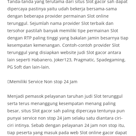
Tanda-tanda yang terutama dari situs Slot gacor sah dapat
dipercaya pastinya yaitu udah bekerja bersama-sama
dengan beberapa provider permainan Slot online
terunggul. Sejumlah nama provider Slot terbaik dan
tersohor pastilah banyak memiliki tipe permainan Slot
dengan RTP paling tinggi yang bakalan jamin besarnya tiap
kesempatan kemenangan. Contoh-contoh provider Slot
terunggul yang disiapkan website judi Slot gacor antara
lain seperti Habanero, Joker123, Pragmatic, Spadegaming,
PG Soft dan lain-lain.
Memiliki Service Non stop 24 Jam
Menjadi pemasok pelayanan taruhan judi Slot terunggul
serta terus menanggung kesempatan menang paling
besar, situs Slot gacor sah paling dipercaya tentunya pun
punyai service non stop 24 jam selaku satu diantara ciri-
ciri intinya. Sebab dengan pelayanan 24 jam non stop itu,
tiap peserta yang masuk pada web Slot online gacor dapat