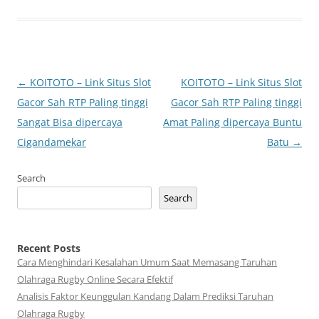
Post
←
KOITOTO – Link Situs Slot
KOITOTO – Link Situs Slot
navigation
Gacor Sah RTP Paling tinggi
Gacor Sah RTP Paling tinggi
Sangat Bisa dipercaya
Amat Paling dipercaya Buntu
Cigandamekar
Batu
→
Search
Search
Recent Posts
Cara Menghindari Kesalahan Umum Saat Memasang Taruhan
Olahraga Rugby Online Secara Efektif
Analisis Faktor Keunggulan Kandang Dalam Prediksi Taruhan
Olahraga Rugby