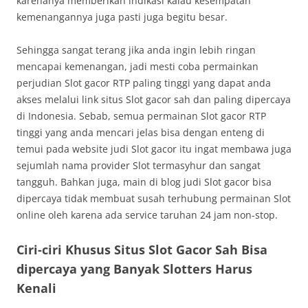
karenanya memberikan indikasi kalau kesempatan
kemenangannya juga pasti juga begitu besar.
Sehingga sangat terang jika anda ingin lebih ringan
mencapai kemenangan, jadi mesti coba permainkan
perjudian Slot gacor RTP paling tinggi yang dapat anda
akses melalui link situs Slot gacor sah dan paling dipercaya
di Indonesia. Sebab, semua permainan Slot gacor RTP
tinggi yang anda mencari jelas bisa dengan enteng di
temui pada website judi Slot gacor itu ingat membawa juga
sejumlah nama provider Slot termasyhur dan sangat
tangguh. Bahkan juga, main di blog judi Slot gacor bisa
dipercaya tidak membuat susah terhubung permainan Slot
online oleh karena ada service taruhan 24 jam non-stop.
Ciri-ciri Khusus Situs Slot Gacor Sah Bisa
dipercaya yang Banyak Slotters Harus
Kenali