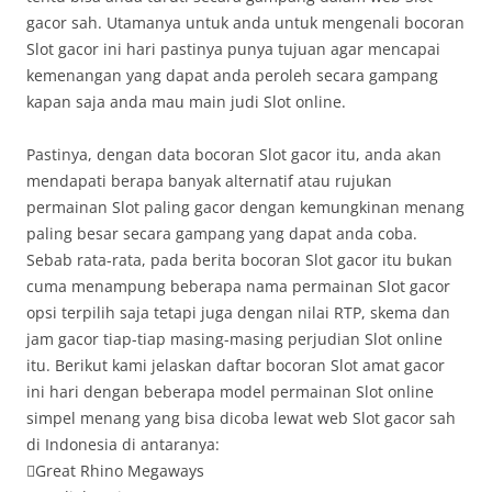
gacor sah. Utamanya untuk anda untuk mengenali bocoran
Slot gacor ini hari pastinya punya tujuan agar mencapai
kemenangan yang dapat anda peroleh secara gampang
kapan saja anda mau main judi Slot online.
Pastinya, dengan data bocoran Slot gacor itu, anda akan
mendapati berapa banyak alternatif atau rujukan
permainan Slot paling gacor dengan kemungkinan menang
paling besar secara gampang yang dapat anda coba.
Sebab rata-rata, pada berita bocoran Slot gacor itu bukan
cuma menampung beberapa nama permainan Slot gacor
opsi terpilih saja tetapi juga dengan nilai RTP, skema dan
jam gacor tiap-tiap masing-masing perjudian Slot online
itu. Berikut kami jelaskan daftar bocoran Slot amat gacor
ini hari dengan beberapa model permainan Slot online
simpel menang yang bisa dicoba lewat web Slot gacor sah
di Indonesia di antaranya:
Great Rhino Megaways