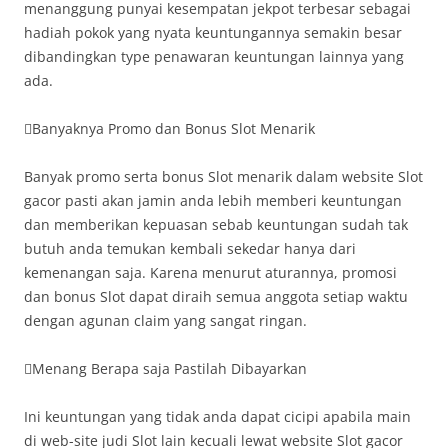
menanggung punyai kesempatan jekpot terbesar sebagai
hadiah pokok yang nyata keuntungannya semakin besar
dibandingkan type penawaran keuntungan lainnya yang
ada.
Banyaknya Promo dan Bonus Slot Menarik
Banyak promo serta bonus Slot menarik dalam website Slot
gacor pasti akan jamin anda lebih memberi keuntungan
dan memberikan kepuasan sebab keuntungan sudah tak
butuh anda temukan kembali sekedar hanya dari
kemenangan saja. Karena menurut aturannya, promosi
dan bonus Slot dapat diraih semua anggota setiap waktu
dengan agunan claim yang sangat ringan.
Menang Berapa saja Pastilah Dibayarkan
Ini keuntungan yang tidak anda dapat cicipi apabila main
di web-site judi Slot lain kecuali lewat website Slot gacor