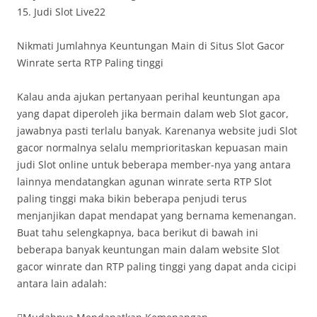
15. Judi Slot Live22
Nikmati Jumlahnya Keuntungan Main di Situs Slot Gacor
Winrate serta RTP Paling tinggi
Kalau anda ajukan pertanyaan perihal keuntungan apa
yang dapat diperoleh jika bermain dalam web Slot gacor,
jawabnya pasti terlalu banyak. Karenanya website judi Slot
gacor normalnya selalu memprioritaskan kepuasan main
judi Slot online untuk beberapa member-nya yang antara
lainnya mendatangkan agunan winrate serta RTP Slot
paling tinggi maka bikin beberapa penjudi terus
menjanjikan dapat mendapat yang bernama kemenangan.
Buat tahu selengkapnya, baca berikut di bawah ini
beberapa banyak keuntungan main dalam website Slot
gacor winrate dan RTP paling tinggi yang dapat anda cicipi
antara lain adalah: